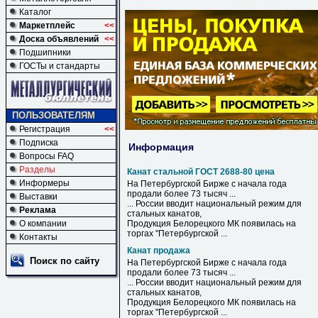
Каталог
Маркетплейс
<<
Доска объявлений
<<
Подшипники
ГОСТы и стандарты
ПОЛЬЗОВАТЕЛЯМ
Регистрация
<<
Подписка
Информация
Вопросы FAQ
Разделы
Канат стальной ГОСТ 2688-80 цена
Информеры
На Петербургской Бирже с начала года
продали более 73 тысяч ...
Выставки
... России вводит национальный режим для
Реклама
стальных
канатов
,
О компании
Продукция Белорецкого МК появилась на
торгах "Петербургской ...
Контакты
Канат продажа
Поиск по сайту
На Петербургской Бирже с начала года
продали более 73 тысяч ...
... России вводит национальный режим для
стальных
канатов
,
Продукция Белорецкого МК появилась на
торгах "Петербургской ...