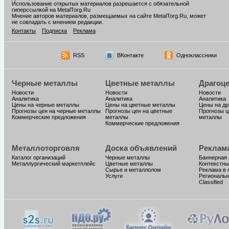
Использование открытых материалов разрешается с обязательной
гиперссылкой на MetalTorg.Ru
Мнение авторов материалов, размещаемых на сайте MetalTorg.Ru, может
не совпадать с мнением редакции.
Контакты
Подписка
Реклама
RSS
ВКонтакте
Одноклассники
Черные металлы
Цветные металлы
Драгоц
Новости
Новости
Новости
Аналитика
Аналитика
Аналитика
Цены на черные металлы
Цены на цветные металлы
Цены на д
Прогнозы цен на черные металлы
Прогнозы цен на цветные
Прогнозы ц
Коммерческие предложения
металлы
металлы
Коммерческие предложения
Металлоторговля
Доска объявлений
Реклам
Каталог организаций
Черные металлы
Баннерная
Металлургический маркетплейс
Цветные металлы
Контекстны
Сырье и металлолом
Реклама в 
Услуги
Региональн
Classified