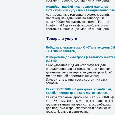
составит 40500р с ндс Магний МГ-90 цена...
молибден ниобий никель хром марганец
титан кремний чугун цинк ванадий вольфра
Азатированные материала :хром, кремний,
марганец, ванадий цена по запросу ШФС30
цена 40000р без ндс физ/тн (склад Ростов)
Графит ГИИ цена на фракцию 0, 2-2, 5 мм
составит 40500р с ндс Магний МГ-90 цена...
Товары и услуги
Лебедка электрическая СибТаль, модель JM
1Т-120М (с канатом)
Измеритель длины троса (стального каната)
ИДТ 40
Оборудование ИДТ 40 используется для
определения длины троса, каната и прочих
длинномерных материалов диаметром 1...20
мм при мерной перемотке (отмотке).
Измеритель длины троса состоит из двух
основны...
Канат ГОСТ 2688-80 для крана, кран-балки,
талей, лебедок ф 4,1-56,0 мм. от 100 п.м.
Канаты стальные (тросы) по ГОСТу 2688-80 ф
4, 1 - 56, 0 мм. Используются, как правило, как
грузовые канаты на кранах, талях, лебедках
для подъема и транспортировки различных
грузов. Черные и оцинкован...