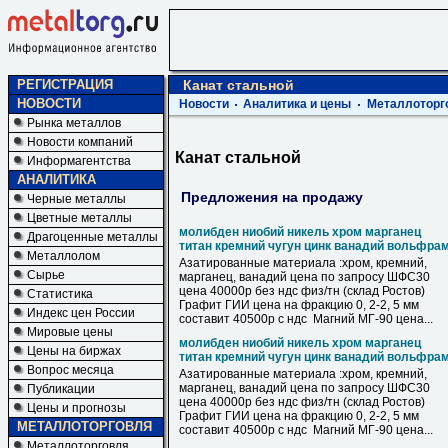
РЕГИСТРАЦИЯ
Канат стальной
НОВОСТИ
Новости
Аналитика и цены
Металлоторг
Рынка металлов
Новости компаний
Канат стальной
Информагентства
АНАЛИТИКА
Предложения на продажу
Черные металлы
Цветные металлы
молибден ниобий никель хром марганец
Драгоценные металлы
титан кремний чугун цинк ванадий вольфра
Металлолом
Азатированные материала :хром, кремний,
Сырье
марганец, ванадий цена по запросу ШФС30
цена 40000р без ндс физ/тн (склад Ростов)
Статистика
Графит ГИИ цена на фракцию 0, 2-2, 5 мм
Индекс цен России
составит 40500р с ндс Магний МГ-90 цена...
Мировые цены
молибден ниобий никель хром марганец
Цены на биржах
титан кремний чугун цинк ванадий вольфра
Вопрос месяца
Азатированные материала :хром, кремний,
марганец, ванадий цена по запросу ШФС30
Публикации
цена 40000р без ндс физ/тн (склад Ростов)
Цены и прогнозы
Графит ГИИ цена на фракцию 0, 2-2, 5 мм
МЕТАЛЛОТОРГОВЛЯ
составит 40500р с ндс Магний МГ-90 цена...
Металлоторговля