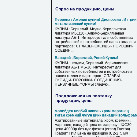
Спрос на продукцию, цены
Перренат Амония купим! Диспрозий , Иттрий
металлический купим!
КУПИМ : Бериллий. Медно-бериллиевая
лигатура МБ1(10), Алюмо-Бериллиевая
лигатура АБ-1. Интересует для собственных
потребностей и потребностей наших коллег и
партнеров : СПЛАВЫ- ОКСИДЫ- ПОРОШКИ-
СОЕДИН...
Ванадий , Бериллий, Рений Купим!
КУПИМ : неодим, Бериллий.-бериллиевая
лигатура АБ-1 МБ-10. Интересует для
собственных потребностей и потребностей
наших коллег и партнеров : СПЛАВЫ-
ОКСИДЫ- ПОРОШКИ- СОЕДИНЕНИЯ-
ПЕРВИЧНЫЕ ФОРМЫ следую...
Предложения на поставку
продукции, цены
молибден ниобий никель хром марганец
титан кремний чугун цинк ванадий вольфра
Азатированные материала :хром, кремний,
марганец, ванадий цена по запросу ШФС30
цена 40000р без ндс физ/тн (склад Ростов)
Графит ГИИ цена на фракцию 0, 2-2, 5 мм