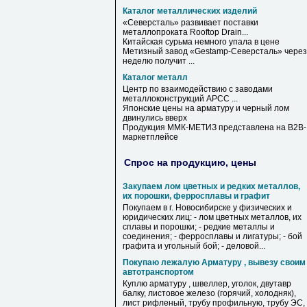
Каталог металлических изделий
«Северсталь» развивает поставки
металлопроката Rooftop Drain...
Китайская сурьма немного упала в цене
Метизный завод «Gestamp-Северсталь» через
неделю получит ...
Каталог металл
Центр по взаимодействию с заводами
металлоконструкций АРСС ...
Японские цены на арматуру и черный лом
двинулись вверх
Продукция ММК-МЕТИЗ представлена на B2B-
маркетплейсе
Спрос на продукцию, цены
Закупаем лом цветных и редких металлов,
их порошки, ферросплавы и графит
Покупаем в г. Новосибирске у физических и
юридических лиц: - лом цветных металлов, их
сплавы и порошки; - редкие металлы и
соединения; - ферросплавы и лигатуры; - бой
графита и угольный бой; - деловой...
Покупаю лежалую Арматуру , вывезу своим
автотранспортом
Куплю арматуру , швеллер, уголок, двутавр
балку, листовое железо (горячий, холодняк),
лист рифленый, трубу профильную, трубу ЭС,