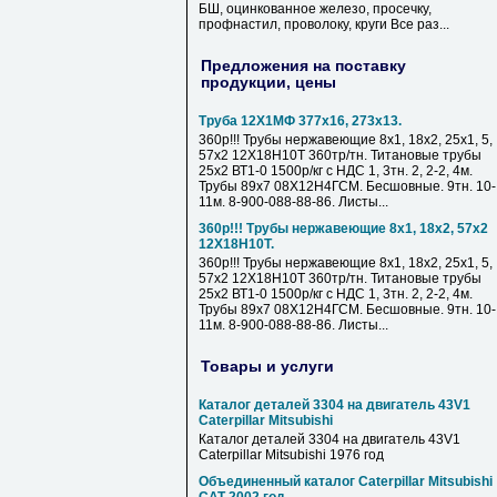
БШ, оцинкованное железо, просечку,
профнастил, проволоку, круги Все раз...
Предложения на поставку
продукции, цены
Труба 12Х1МФ 377х16, 273х13.
360р!!! Трубы нержавеющие 8х1, 18х2, 25х1, 5,
57х2 12Х18Н10Т 360тр/тн. Титановые трубы
25х2 ВТ1-0 1500р/кг с НДС 1, 3тн. 2, 2-2, 4м.
Трубы 89х7 08Х12Н4ГСМ. Бесшовные. 9тн. 10-
11м. 8-900-088-88-86. Листы...
360р!!! Трубы нержавеющие 8х1, 18х2, 57х2
12Х18Н10Т.
360р!!! Трубы нержавеющие 8х1, 18х2, 25х1, 5,
57х2 12Х18Н10Т 360тр/тн. Титановые трубы
25х2 ВТ1-0 1500р/кг с НДС 1, 3тн. 2, 2-2, 4м.
Трубы 89х7 08Х12Н4ГСМ. Бесшовные. 9тн. 10-
11м. 8-900-088-88-86. Листы...
Товары и услуги
Каталог деталей 3304 на двигатель 43V1
Caterpillar Mitsubishi
Каталог деталей 3304 на двигатель 43V1
Caterpillar Mitsubishi 1976 год
Объединенный каталог Caterpillar Mitsubishi