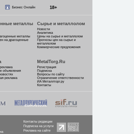
18+
Бизнес Онлайн
енные металлы
Сырье и металлолом
Новости
Аналитика
рагоценные металлы
Цены на сырье и металлолом
ен на драгоценные
Прогнозы цен на сырье и
металлолом
Коммерческие предложения
а
MetalTorg.Ru
 реклама
Регистрация
е объявления
Подписка
новостях
Вопросы по сайту
ая реклама
Ограничение ответственности
ИА Металлторг.ру
Контакты
Контакты редакции
Подписка на услуги
Реклама на сайте
на