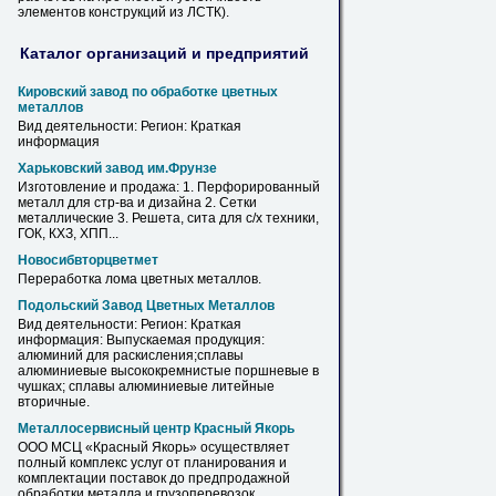
элементов конструкций из ЛСТК).
Каталог организаций и предприятий
Кировский завод по обработке цветных
металлов
Вид деятельности: Регион: Краткая
информация
Харьковский завод им.Фрунзе
Изготовление и продажа: 1. Перфорированный
металл
для стр-ва и дизайна 2. Сетки
металлические 3. Решета, сита для с/х техники,
ГОК, КХЗ, ХПП...
Новосибвторцветмет
Переработка лома цветных
металлов
.
Подольский Завод Цветных
Металлов
Вид деятельности: Регион: Краткая
информация: Выпускаемая продукция:
алюминий для раскисления;сплавы
алюминиевые высококремнистые поршневые в
чушках; сплавы алюминиевые литейные
вторичные.
Металлосервисный центр Красный Якорь
ООО МСЦ «Красный Якорь» осуществляет
полный комплекс услуг от планирования и
комплектации поставок до предпродажной
обработки
металла
и грузоперевозок.