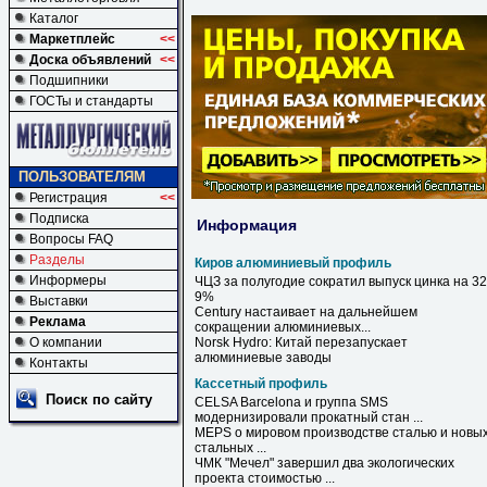
Каталог
Маркетплейс
<<
Доска объявлений
<<
Подшипники
ГОСТы и стандарты
ПОЛЬЗОВАТЕЛЯМ
Регистрация
<<
Подписка
Информация
Вопросы FAQ
Разделы
Киров алюминиевый профиль
Информеры
ЧЦЗ за полугодие сократил выпуск цинка на 32
9%
Выставки
Century настаивает на дальнейшем
Реклама
сокращении
алюминиевых
...
О компании
Norsk Hydro: Китай перезапускает
алюминиевые
заводы
Контакты
Кассетный профиль
Поиск по сайту
CELSA Barcelona и группа SMS
модернизировали прокатный стан ...
MEPS о мировом производстве сталью и новы
стальных ...
ЧМК "Мечел" завершил два экологических
проекта стоимостью ...