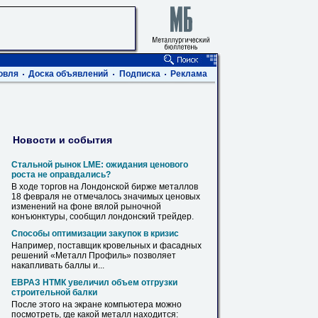
овля
Доска объявлений
Подписка
Реклама
Новости и события
Стальной рынок LME: ожидания ценового
роста не оправдались?
В ходе торгов на Лондонской бирже
металлов
18 февраля не отмечалось значимых ценовых
изменений на фоне вялой рыночной
конъюнктуры, сообщил лондонский трейдер.
Способы оптимизации закупок в кризис
Например, поставщик кровельных и фасадных
решений «
Металл
Профиль
» позволяет
накапливать баллы и...
ЕВРАЗ НТМК увеличил объем отгрузки
строительной балки
После этого на экране компьютера можно
посмотреть, где какой
металл
находится: