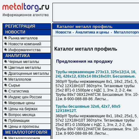
РЕГИСТРАЦИЯ
Каталог металл профиль
НОВОСТИ
Новости
Аналитика и цены
Металлоторг
Рынка металлов
Новости компаний
Каталог металл профиль
Информагентства
АНАЛИТИКА
Предложения на продажу
Черные металлы
Цветные металлы
Трубы нержавеющие 273х13, 325х12(14, 16,
Драгоценные металлы
24), 426х12, 630х14 08х18н10т. Бесшовные.
Металлолом
360р!!! Трубы нержавеющие 8х1, 18х2, 25х1, 5,
Сырье
57х2 12Х18Н10Т 360тр/тн. Титановые трубы
25х2 ВТ1-0 1500р/кг с НДС 1, 3тн. 2, 2-2, 4м.
Статистика
Трубы 89х7 08Х12Н4ГСМ. Бесшовные. 9тн. 10-
Индекс цен России
11м. 8-900-088-88-86. Листы...
Мировые цены
Трубы бесшовные 32х6, 42х7, 60х5
Цены на биржах
12Х18Н12Т.
Вопрос месяца
360р!!! Трубы нержавеющие 8х1, 18х2, 25х1, 5,
57х2 12Х18Н10Т 360тр/тн. Титановые трубы
Публикации
25х2 ВТ1-0 1500р/кг с НДС 1, 3тн. 2, 2-2, 4м.
Цены и прогнозы
Трубы 89х7 08Х12Н4ГСМ. Бесшовные. 9тн. 10-
МЕТАЛЛОТОРГОВЛЯ
11м. 8-900-088-88-86. Листы...
Металлоторговля