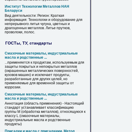
Институт Технологии
Металлов
НАН
Беларуси
Вид деятельности: Регион: Краткая
информация: Технологии и оборудование для
непрерывного литья чугуна, цветных и
драгоценных
металлов
. Литье прутков,
проволоки, полос.
ГОСТы, ТУ, стандарты
Смазочные материалы, индустриальные
масла и родственные ...
...применяется к продуктам, используемым для
защиты покрытых и непокрытых
металлов
(окрашенных металлических поверхностей,
кузовов машин) и исключает продукты,
разработанные для других целей, но
применяемые для временной защиты от
коррозии.
Смазочные материалы, индустриальные
масла и родственные ...
Аннотация (область применения) - Настоящий
стандарт устанавливает классификацию
группы М (обработка
металлов
), относящуюся к
классу L (смазочные материалы,
индустриальные масла и родственные
продукты)
Присадки и масла с присадками. Метод