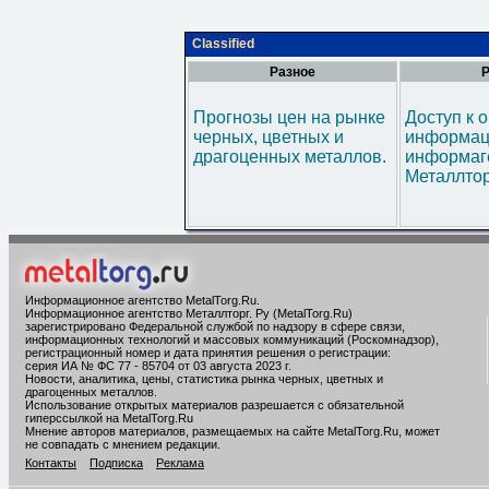
Classified
Разное
Р
Прогнозы цен на рынке
Доступ к 
черных, цветных и
информац
драгоценных металлов.
информаг
Металлтор
Информационное агентство MetalTorg.Ru
.
Информационное агентство Металлторг. Ру (MetalTorg.Ru)
зарегистрировано Федеральной службой по надзору в сфере связи,
информационных технологий и массовых коммуникаций (Роскомнадзор),
регистрационный номер и дата принятия решения о регистрации:
серия ИА № ФС 77 - 85704 от 03 августа 2023 г.
Новости, аналитика, цены, статистика рынка черных, цветных и
драгоценных металлов.
Использование открытых материалов разрешается с обязательной
гиперссылкой на MetalTorg.Ru
Мнение авторов материалов, размещаемых на сайте MetalTorg.Ru, может
не совпадать с мнением редакции.
Контакты
Подписка
Реклама