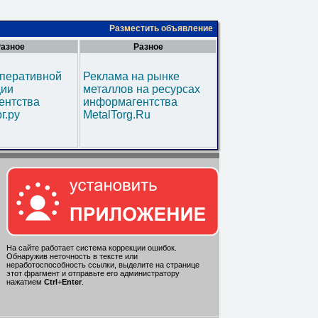
Разместить объявление
азное
Разное
оперативной
Реклама на рынке
ии
металлов на ресурсах
ентства
информагентства
г.ру
MetalTorg.Ru
На сайте работает система коррекции ошибок.
Обнаружив неточность в тексте или
неработоспособность ссылки, выделите на странице
этот фрагмент и отправьте его администратору
нажатием
Ctrl
+
Enter
.