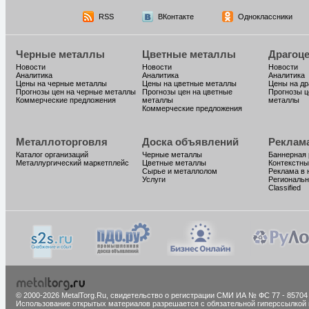
RSS
ВКонтакте
Одноклассники
Черные металлы
Цветные металлы
Драгоц
Новости
Новости
Новости
Аналитика
Аналитика
Аналитика
Цены на черные металлы
Цены на цветные металлы
Цены на д
Прогнозы цен на черные металлы
Прогнозы цен на цветные
Прогнозы ц
Коммерческие предложения
металлы
металлы
Коммерческие предложения
Металлоторговля
Доска объявлений
Реклам
Каталог организаций
Черные металлы
Баннерная
Металлургический маркетплейс
Цветные металлы
Контекстны
Сырье и металлолом
Реклама в 
Услуги
Региональн
Classified
© 2000-2026 MetalTorg.Ru,
cвидетельство о регистрации СМИ ИА № ФС 77 - 85704
Использование открытых материалов разрешается с обязательной гиперссылкой 