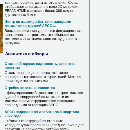
тоннаж,
профиль
, дата изготовления. Склад
отображается на экране в виде 2D модели».
ЕВРАЗ НТМК выпускает более 300 видов
двутавровых балок.
Центр по взаимодействию с заводами
металлоконструкций АРСС ...
Большое внимание уделяется фокусированию
заказчиков на строительстве объектов на
металле
и их максимальном сотрудничестве с
заводами...
Аналитика и обзоры
Стальной каркас: надежность, качество,
простота
Сталь прочна и долговечна, что также
,
расширяет возможности строителей.
Металл
производится по высоким...
Стройка не останавливается
...фокусированию Заказчиков на строительстве
зданий и сооружений на
металле
, и их
максимальном сотрудничестве с заводами,
прошедшими аттестацию АРСС.
АРСС подвела итоги работы за III квартала
х
2022 года.
- «Расчет конструкций из стальных
холодногнутых
профилей
» (предназначена для
расчетов на прочность и устойчивость