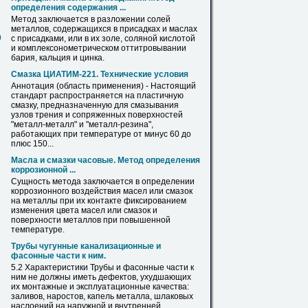
определения содержания ...
Метод заключается в разложении солей
металлов
, содержащихся в присадках и маслах
0
с присадками, или в их золе, соляной кислотой
и комплексонометрическом оттитровывании
бария, кальция и цинка.
Смазка ЦИАТИМ-221. Технические условия
Аннотация (область применения) - Настоящий
стандарт распространяется на пластичную
смазку, предназначенную для смазывания
узлов трения и сопряженных поверхностей
"
металл
-
металл
" и "
металл
-резина",
работающих при температуре от минус 60 до
плюс 150...
Масла и смазки часовые. Метод определения
коррозионной ...
Сущность метода заключается в определении
коррозионного воздействия масел или смазок
на
металлы
при их контакте фиксированием
изменения цвета масел или смазок и
поверхности
металлов
при повышенной
температуре.
Трубы чугунные канализационные и
фасонные части к ним.
5.2 Характеристики Трубы и фасонные части к
ним не должны иметь дефектов, ухудшающих
их монтажные и эксплуатационные качества:
заливов, наростов, капель
металла
, шлаковых
наслоений на наружной и внутренней