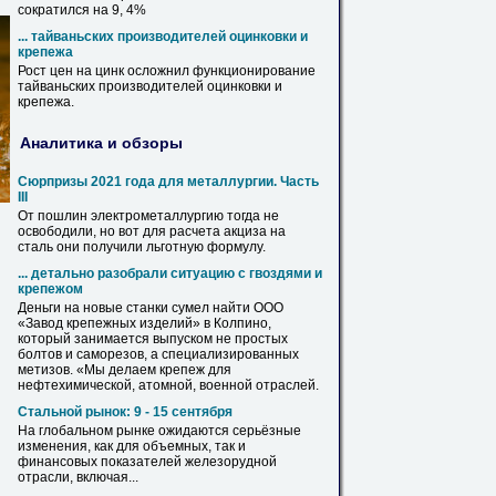
сократился на 9, 4%
... тайваньских производителей оцинковки и
крепежа
Рост цен на цинк осложнил функционирование
тайваньских производителей оцинковки и
крепежа
.
Аналитика и обзоры
Сюрпризы 2021 года
для
металлургии. Часть
III
От пошлин электрометаллургию тогда не
освободили, но вот
для
расчета акциза на
сталь они получили льготную формулу.
... детально разобрали ситуацию с гвоздями и
крепежом
Деньги на новые станки сумел найти ООО
«Завод крепежных изделий» в Колпино,
который занимается выпуском не простых
болтов и саморезов, а специализированных
метизов. «Мы делаем
крепеж
для
нефтехимической, атомной, военной отраслей.
Стальной рынок: 9 - 15 сентября
На глобальном рынке ожидаются серьёзные
изменения, как
для
объемных, так и
финансовых показателей железорудной
отрасли, включая...