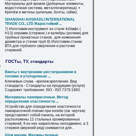
Материалы
для
кровли (доборные элементы,
водосточная система, металлочерепица). •
Крепёж
и метизы (шпильки, болты, гайки).
SHANGHAI AHSRADLI INTERNATIONAL
TRADE CО., LTD Жаростойкий ...
7) Изготовим инструмент из стали 4х5мфс (
H13) оправки (стержни ) и калибры (ролики)
для
трубных прокатных станов ,
для
изменения
диаметра и стенки
труб
8) Изготовим станки
ВТА
для
глубокого сверления и расточки
стержней.
ГОСТы, ТУ, стандарты
а
Винты с внутренним шестигранником в
головке и утолщенным ...
Ключевые слова -
крепеж
;крепление. Вид
стандарта - Стандарты на продукцию (услуги)
Содержит требования: ISO - ISO 7379:1983.
Материалы лакокрасочные. Метод
определения эластичности ...
й
Устройство
для
определения эластичности
лакокрасочной пленки при изгибе (см. чертеж)
представляет собой панель, на которой
расположены 12 стальных
хромированных
стержней, 9 из них закреплены неподвижно, а 3
стержня (верхний ряд) снимаются
для
...
Шум машин. Машины ручные