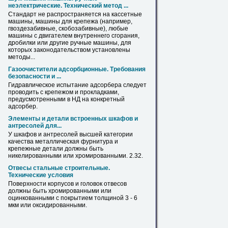
неэлектрические. Технический метод ...
Стандарт не распространяется на кассетные
машины, машины
для
крепежа
(например,
гвоздезабивные, скобозабивные), любые
машины с двигателем внутреннего сгорания,
дробилки или другие ручные машины,
для
которых законодательством установлены
методы...
Газоочистители адсорбционные. Требования
безопасности и ...
Гидравлическое испытание адсорбера следует
проводить с
крепежом
и прокладками,
предусмотренными в НД на конкретный
адсорбер.
Элементы и детали встроенных шкафов и
антресолей
для
...
У шкафов и антресолей высшей категории
качества металлическая фурнитура и
крепежные детали должны быть
никелированными или
хромированными
. 2.32.
Отвесы стальные строительные.
Технические условия
Поверхности корпусов и головок отвесов
должны быть
хромированными
или
оцинкованными с покрытием толщиной 3 - 6
мкм или оксидированными.