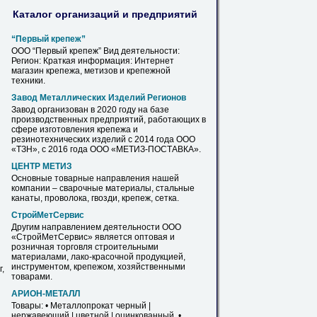
Каталог организаций и предприятий
“Первый
крепеж
”
ООО “Первый
крепеж
” Вид деятельности:
Регион: Краткая информация: Интернет
магазин
крепежа
, метизов и крепежной
техники.
Завод Металлических Изделий Регионов
Завод организован в 2020 году на базе
производственных предприятий, работающих в
сфере изготовления
крепежа
и
резинотехнических изделий с 2014 года ООО
«ТЗН», с 2016 года ООО «МЕТИЗ-ПОСТАВКА».
ЦЕНТР МЕТИЗ
Основные товарные направления нашей
компании – сварочные материалы, стальные
канаты, проволока, гвозди,
крепеж
, сетка.
СтройМетСервис
Другим направлением деятельности ООО
«СтройМетСервис» является оптовая и
розничная торговля строительными
материалами, лако-красочной продукцией,
инструментом,
крепежом
, хозяйственными
,
товарами.
АРИОН-МЕТАЛЛ
Товары: • Металлопрокат черный |
нержавеющий | цветной | оцинкованный. •