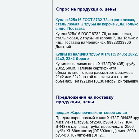
Спрос на продукцию, цены
Куплю 325х16 ГОСТ 8732-78, строго лежак,
сталь любая, 2 трубы не короче 7,3м. Только
с ндс. Поставка
Куплю 325х16 ГОСТ 8732-78, строго лежак,
сталь любая, 2 трубы не короче 7, 3м. Только с
ндс. Поставка на Челябинск. 89823333966
Дмитрий
Купим из наличия трубу ХН78Т(ЭИ435) 20х2,
21х2, 22х2 Дорого
Купим из наличия по ст ХН78Т(ЭИ435) трубу
20х2, 500кг. Наличие сертификата
обязательно. Готовы рассмотреть размеры
21х2 или 22х2 по той же стали и в тех же
объемах. Тел (921)9410130 Игорь Григорьевич
...
Предложения на поставку
продукции, цены
продам Жаропрочный литьевой сплав
Продам жаропрочный сплав ХН78Т, ЭИ435 круг
лист, лента, труба. от2500 руб\кг ХН77ТЮР,
ЭИ437Б круг, лист, труба, проволоку. от2500
руб/кг ХН68вмтюк-вд (ЭП693ва-вд) лист. 3000
руб/кг. ХН67мвтю-вд (ЭП 2...