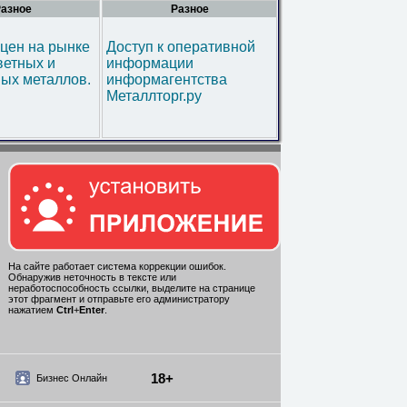
азное
Разное
цен на рынке
Доступ к оперативной
ветных и
информации
ых металлов.
информагентства
Металлторг.ру
На сайте работает система коррекции ошибок.
Обнаружив неточность в тексте или
неработоспособность ссылки, выделите на странице
этот фрагмент и отправьте его администратору
нажатием
Ctrl
+
Enter
.
18+
Бизнес Онлайн