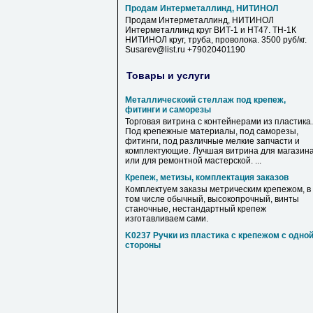
Продам Интерметаллинд, НИТИНОЛ
Продам Интерметаллинд, НИТИНОЛ
Интерметаллинд круг ВИТ-1 и НТ47. ТН-1К
НИТИНОЛ круг, труба, проволока. 3500 руб/кг.
Susarev@list.ru +79020401190
Товары и услуги
Металлическоий стеллаж под крепеж,
фитинги и саморезы
Торговая витрина с контейнерами из пластика.
Под крепежные материалы, под саморезы,
фитинги, под различные мелкие запчасти и
комплектующие. Лучшая витрина для магазин
или для ремонтной мастерской. ...
Крепеж, метизы, комплектация заказов
Комплектуем заказы метрическим крепежом, в
том числе обычный, высокопрочный, винты
станочные, нестандартный крепеж
изготавливаем сами.
K0237 Ручки из пластика с крепежом с одно
стороны