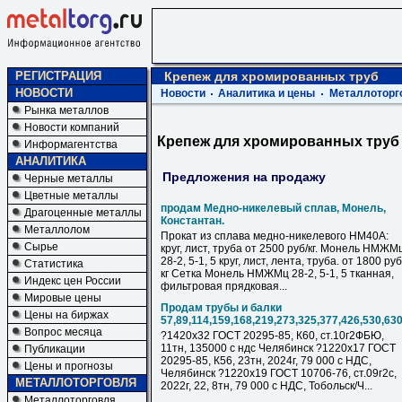
РЕГИСТРАЦИЯ
Крепеж для хромированных труб
НОВОСТИ
Новости
Аналитика и цены
Металлоторг
Рынка металлов
Новости компаний
Крепеж для хромированных труб
Информагентства
АНАЛИТИКА
Предложения на продажу
Черные металлы
Цветные металлы
продам Медно-никелевый сплав, Монель,
Драгоценные металлы
Константан.
Металлолом
Прокат из сплава медно-никелевого НМ40А:
Сырье
круг, лист, труба от 2500 руб/кг. Монель НМЖМ
28-2, 5-1, 5 круг, лист, лента, труба. от 1800 руб
Статистика
кг Сетка Монель НМЖМц 28-2, 5-1, 5 тканная,
Индекс цен России
фильтровая прядковая...
Мировые цены
Продам трубы и балки
Цены на биржах
57,89,114,159,168,219,273,325,377,426,530,63
Вопрос месяца
?1420х32 ГОСТ 20295-85, К60, ст.10г2ФБЮ,
11тн, 135000 с ндс Челябинск ?1220х17 ГОСТ
Публикации
20295-85, К56, 23тн, 2024г, 79 000 с НДC,
Цены и прогнозы
Челябинск ?1220х19 ГОСТ 10706-76, ст.09г2с,
МЕТАЛЛОТОРГОВЛЯ
2022г, 22, 8тн, 79 000 с НДC, Тобольск/Ч...
Металлоторговля