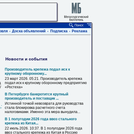
овля
Доска объявлений
Подписка
Реклама
Новости и события
Производитель
крепежа
подал иск к
крупному оборонному...
23 март 2026. 05:21. Производитель
крепежа
ц
подал иск к крупному оборонному предприятию
/
«Ростеха»
В Петербурге банкротится крупный
производитель и поставщик ...
Истинной точкой невозврата
для
руководства
0,720,820,1020,1220,1420
стала блокировка расчетного счета
налоговиками. Именно эта мера вынудила...
В 1 полугодии 2026 года ввоз стального
крепежа
из Китая...
22 июль 2026. 10:37. В 1 полугодии 2026 года
ввоз стального
крепежа
из Китая в Россию