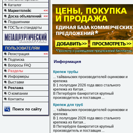
Каталог
Маркетплейс
<<
Доска объявлений
<<
Подшипники
ГОСТы и стандарты
ПОЛЬЗОВАТЕЛЯМ
Регистрация
<<
Подписка
Информация
Вопросы FAQ
Разделы
Крепеж трубы
Информеры
... тайваньских производителей оцинковки и
крепежа
Выставки
В 1 полугодии 2026 года ввоз стального
Реклама
крепежа
из Китая...
О компании
В Петербурге банкротится крупный
производитель и поставщик ...
Контакты
Крепеж для труб
Поиск по сайту
... тайваньских производителей оцинковки и
крепежа
В 1 полугодии 2026 года ввоз стального
крепежа
из Китая...
В Петербурге банкротится крупный
производитель и поставщик ...