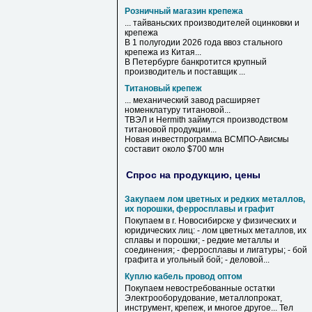
Розничный магазин крепежа
... тайваньских производителей оцинковки и
крепежа
В 1 полугодии 2026 года ввоз стального
крепежа
из Китая...
В Петербурге банкротится крупный
производитель и поставщик ...
Титановый крепеж
... механический завод расширяет
номенклатуру
титановой
...
ТВЭЛ и Hermith займутся производством
титановой
продукции...
Новая инвестпрограмма ВСМПО-Ависмы
составит около $700 млн
Спрос на продукцию, цены
Закупаем лом цветных и редких металлов,
их порошки, ферросплавы и графит
Покупаем в г. Новосибирске у физических и
юридических лиц: - лом цветных металлов, их
сплавы и порошки; - редкие металлы и
соединения; - ферросплавы и лигатуры; - бой
графита и угольный бой; - деловой...
Куплю кабель провод оптом
Покупаем невостребованные остатки
Электрооборудование, металлопрокат,
инструмент, крепеж, и многое другое... Тел