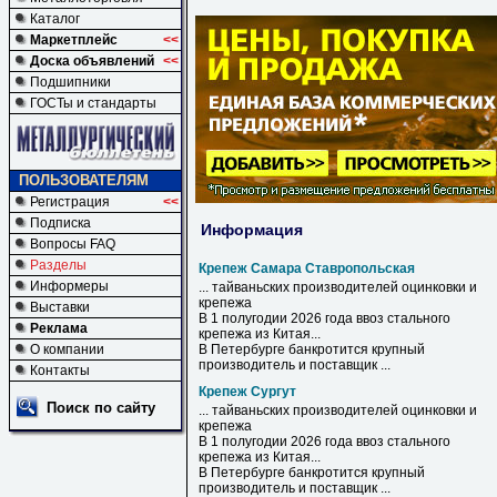
Каталог
Маркетплейс
<<
Доска объявлений
<<
Подшипники
ГОСТы и стандарты
ПОЛЬЗОВАТЕЛЯМ
Регистрация
<<
Подписка
Информация
Вопросы FAQ
Разделы
Крепеж Самара Ставропольская
Информеры
... тайваньских производителей оцинковки и
крепежа
Выставки
В 1 полугодии 2026 года ввоз стального
Реклама
крепежа
из Китая...
О компании
В Петербурге банкротится крупный
производитель и поставщик ...
Контакты
Крепеж Сургут
Поиск по сайту
... тайваньских производителей оцинковки и
крепежа
В 1 полугодии 2026 года ввоз стального
крепежа
из Китая...
В Петербурге банкротится крупный
производитель и поставщик ...