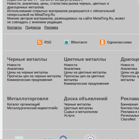
Новости, аналитика, цены, статистика рынка черных, цветных и
драгоценных металлов.
Использование открытых материалов разрешается с обязательной
гиперссылкой на MetalTorg.Ru
Мнение авторов материалов, размещаемых на сайте MetalTorg.Ru, может
не совпадать с мнением редакции.
Контакты
Подписка
Реклама
RSS
ВКонтакте
Одноклассники
Черные металлы
Цветные металлы
Драгоц
Новости
Новости
Новости
Аналитика
Аналитика
Аналитика
Цены на черные металлы
Цены на цветные металлы
Цены на д
Прогнозы цен на черные металлы
Прогнозы цен на цветные
Прогнозы ц
Коммерческие предложения
металлы
металлы
Коммерческие предложения
Металлоторговля
Доска объявлений
Реклам
Каталог организаций
Черные металлы
Баннерная
Металлургический маркетплейс
Цветные металлы
Контекстны
Сырье и металлолом
Реклама в 
Услуги
Региональн
Classified