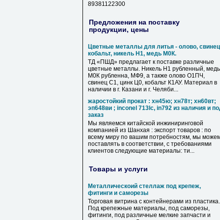
89381122300
Предложения на поставку
продукции, цены
Цветные металлы для литья - олово, свинец
кобальт, никель Н1, медь М0К.
ТД «ПШД» предлагает к поставке различные
цветные металлы. Никель Н1 рубленный, медь
М0К рубленна, МФ9, а также олово О1ПЧ,
свинец С1, цинк Ц0, кобальт К1АУ. Материал в
наличии в г. Казани и г. Челяби...
жаростойкий прокат : хн45ю; хн78т; хн60вт;
эп648ви ; inconel 713lc, in792 из наличия и п
заказ
Мы являемся китайской инжиниринговой
компанией из Шанхая : экспорт товаров : по
всему миру по вашим потребностям, мы може
поставлять в соответствии, с требованиями
клиентов следующие материалы: ти...
Товары и услуги
Металлическоий стеллаж под крепеж,
фитинги и саморезы
Торговая витрина с контейнерами из пластика.
Под крепежные материалы, под саморезы,
фитинги, под различные мелкие запчасти и