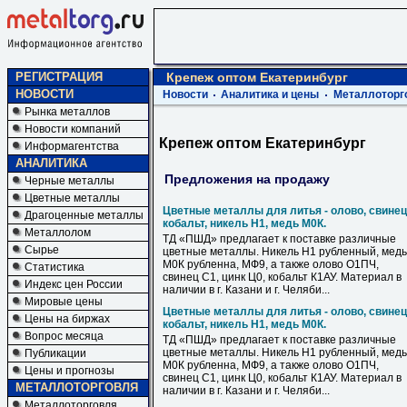
РЕГИСТРАЦИЯ
Крепеж оптом Екатеринбург
НОВОСТИ
Новости
Аналитика и цены
Металлоторг
Рынка металлов
Новости компаний
Крепеж оптом Екатеринбург
Информагентства
АНАЛИТИКА
Предложения на продажу
Черные металлы
Цветные металлы
Цветные металлы для литья - олово, свинец
Драгоценные металлы
кобальт, никель Н1, медь М0К.
Металлолом
ТД «ПШД» предлагает к поставке различные
Сырье
цветные металлы. Никель Н1 рубленный, медь
М0К рубленна, МФ9, а также олово О1ПЧ,
Статистика
свинец С1, цинк Ц0, кобальт К1АУ. Материал в
Индекс цен России
наличии в г. Казани и г. Челяби...
Мировые цены
Цветные металлы для литья - олово, свинец
Цены на биржах
кобальт, никель Н1, медь М0К.
Вопрос месяца
ТД «ПШД» предлагает к поставке различные
цветные металлы. Никель Н1 рубленный, медь
Публикации
М0К рубленна, МФ9, а также олово О1ПЧ,
Цены и прогнозы
свинец С1, цинк Ц0, кобальт К1АУ. Материал в
МЕТАЛЛОТОРГОВЛЯ
наличии в г. Казани и г. Челяби...
Металлоторговля