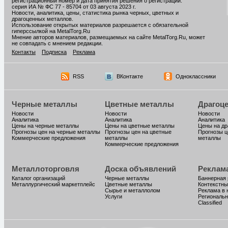
регистрационный номер и дата принятия решения о регистрации:
серия ИА № ФС 77 - 85704 от 03 августа 2023 г.
Новости, аналитика, цены, статистика рынка черных, цветных и
драгоценных металлов.
Использование открытых материалов разрешается с обязательной
гиперссылкой на MetalTorg.Ru
Мнение авторов материалов, размещаемых на сайте MetalTorg.Ru, может
не совпадать с мнением редакции.
Контакты
Подписка
Реклама
RSS
ВКонтакте
Одноклассники
Черные металлы
Цветные металлы
Драгоц
Новости
Новости
Новости
Аналитика
Аналитика
Аналитика
Цены на черные металлы
Цены на цветные металлы
Цены на д
Прогнозы цен на черные металлы
Прогнозы цен на цветные
Прогнозы ц
Коммерческие предложения
металлы
металлы
Коммерческие предложения
Металлоторговля
Доска объявлений
Реклам
Каталог организаций
Черные металлы
Баннерная
Металлургический маркетплейс
Цветные металлы
Контекстны
Сырье и металлолом
Реклама в 
Услуги
Региональн
Classified