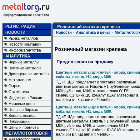
РЕГИСТРАЦИЯ
Розничный магазин крепежа
НОВОСТИ
Новости
Аналитика и цены
Металлоторг
Рынка металлов
Новости компаний
Розничный магазин крепежа
Информагентства
АНАЛИТИКА
Предложения на продажу
Черные металлы
Цветные металлы
Цветные металлы для литья - олово, свинец
Драгоценные металлы
кобальт, никель Н1, медь М0К.
Металлолом
ТД «ПШД» предлагает к поставке различные
Сырье
цветные металлы. Никель Н1 рубленный, медь
М0К рубленна, МФ9, а также олово О1ПЧ,
Статистика
свинец С1, цинк Ц0, кобальт К1АУ. Материал в
Индекс цен России
наличии в г. Казани и г. Челяби...
Мировые цены
Цветные металлы для литья - олово, свинец
Цены на биржах
кобальт, никель Н1, медь М0К.
Вопрос месяца
ТД «ПШД» предлагает к поставке различные
цветные металлы. Никель Н1 рубленный, медь
Публикации
М0К рубленна, МФ9, а также олово О1ПЧ,
Цены и прогнозы
свинец С1, цинк Ц0, кобальт К1АУ. Материал в
МЕТАЛЛОТОРГОВЛЯ
наличии в г. Казани и г. Челяби...
Металлоторговля