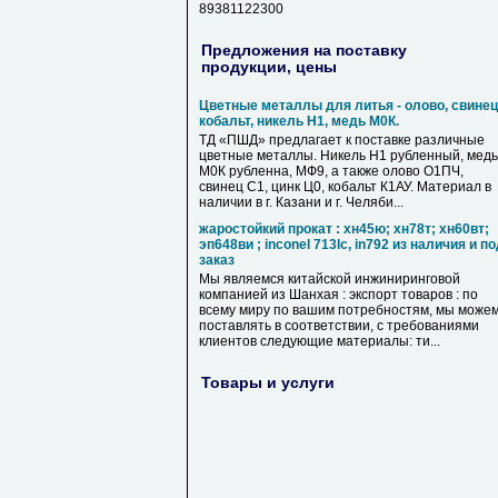
89381122300
Предложения на поставку
продукции, цены
Цветные металлы для литья - олово, свинец
кобальт, никель Н1, медь М0К.
ТД «ПШД» предлагает к поставке различные
цветные металлы. Никель Н1 рубленный, медь
М0К рубленна, МФ9, а также олово О1ПЧ,
свинец С1, цинк Ц0, кобальт К1АУ. Материал в
наличии в г. Казани и г. Челяби...
жаростойкий прокат : хн45ю; хн78т; хн60вт;
эп648ви ; inconel 713lc, in792 из наличия и п
заказ
Мы являемся китайской инжиниринговой
компанией из Шанхая : экспорт товаров : по
всему миру по вашим потребностям, мы може
поставлять в соответствии, с требованиями
клиентов следующие материалы: ти...
Товары и услуги