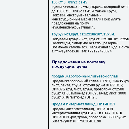
150 Ст 3 . 09г2с ст 45
Купим лежалые Листы, Обрезь Толщиной от 5
до 150 Ст 3 . 09г2с ст 45 А так-же Круги,
Поковки. Инструментальные и
конструкционные марки стали Присылать
предложения на почту
leva.demidenko02@mail.r...
Трубу,Лист,Круг. ст.12х18н10т, 15х5м.
Покупаем Трубу, Лист, Круг ст.12х18н10т. 15х5м
Неликвиды, складские остатки, резервы.
Возможен самовывоз. Нал/безнал с ндс. Почта
alrmk@yandex.ru Тел: +79122478874
Предложения на поставку
продукции, цены
продам Жаропрочный литьевой сплав
Продам жаропрочный сплав ХН78Т, ЭИ435 круг
лист, лента, труба. от2500 руб\кг ХН77ТЮР,
ЭИ437Б круг, лист, труба, проволоку. от2500
руб/кг ХН68вмтюк-вд (ЭП693ва-вд) лист. 3000
руб/кг. ХН67мвтю-вд (ЭП 2...
Продам Интерметаллинд, НИТИНОЛ
Продам Интерметаллинд, НИТИНОЛ
Интерметаллинд круг ВИТ-1 и НТ47. ТН-1К
НИТИНОЛ круг, труба, проволока. 3500 руб/кг.
Susarev@list.ru +79020401190