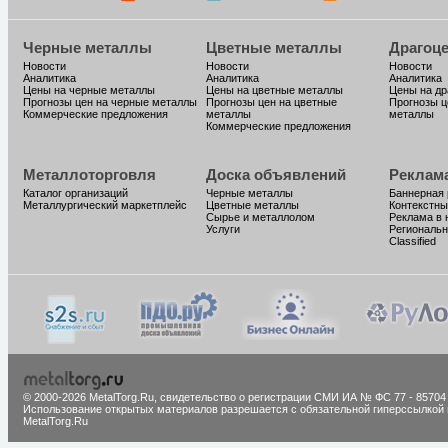
Черные металлы
Цветные металлы
Драгоц
Новости
Новости
Новости
Аналитика
Аналитика
Аналитика
Цены на черные металлы
Цены на цветные металлы
Цены на д
Прогнозы цен на черные металлы
Прогнозы цен на цветные
Прогнозы ц
Коммерческие предложения
металлы
металлы
Коммерческие предложения
Металлоторговля
Доска объявлений
Реклам
Каталог организаций
Черные металлы
Баннерная
Металлургический маркетплейс
Цветные металлы
Контекстны
Сырье и металлолом
Реклама в 
Услуги
Региональн
Classified
© 2000-2026 MetalTorg.Ru,
cвидетельство о регистрации СМИ ИА № ФС 77 - 85704
Использование открытых материалов разрешается с обязательной гиперссылкой 
MetalTorg.Ru