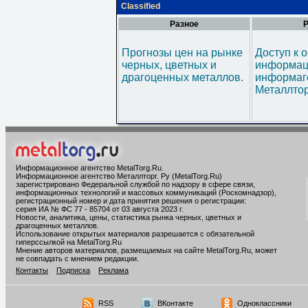
Classified
Разное
Р
Прогнозы цен на рынке
Доступ к 
черных, цветных и
информац
драгоценных металлов.
информаг
Металлтор
Информационное агентство MetalTorg.Ru
.
Информационное агентство Металлторг. Ру (MetalTorg.Ru)
зарегистрировано Федеральной службой по надзору в сфере связи,
информационных технологий и массовых коммуникаций (Роскомнадзор),
регистрационный номер и дата принятия решения о регистрации:
серия ИА № ФС 77 - 85704 от 03 августа 2023 г.
Новости, аналитика, цены, статистика рынка черных, цветных и
драгоценных металлов.
Использование открытых материалов разрешается с обязательной
гиперссылкой на MetalTorg.Ru
Мнение авторов материалов, размещаемых на сайте MetalTorg.Ru, может
не совпадать с мнением редакции.
Контакты
Подписка
Реклама
RSS
ВКонтакте
Одноклассники