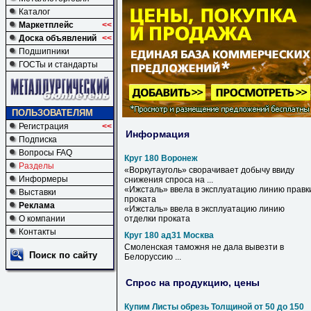
Каталог
Маркетплейс
<<
Доска объявлений
<<
Подшипники
ГОСТы и стандарты
ПОЛЬЗОВАТЕЛЯМ
Регистрация
<<
Информация
Подписка
Вопросы FAQ
Круг 180 Воронеж
Разделы
«Воркутауголь» сворачивает добычу ввиду
Информеры
снижения спроса на ...
«Ижсталь» ввела в эксплуатацию линию правк
Выставки
проката
Реклама
«Ижсталь» ввела в эксплуатацию линию
О компании
отделки проката
Контакты
Круг 180 ад31 Москва
Смоленская таможня не дала вывезти в
Поиск по сайту
Белоруссию ...
Спрос на продукцию, цены
Купим Листы обрезь Толщиной от 50 до 150