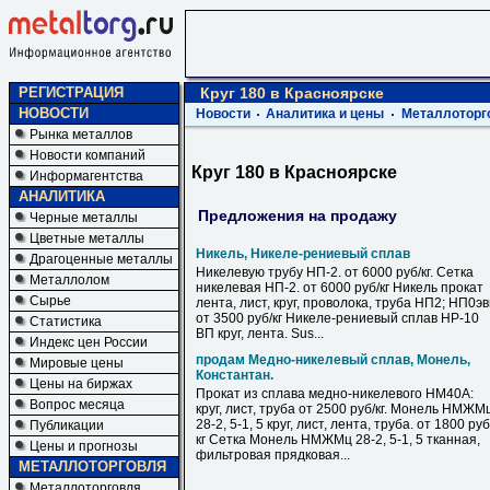
РЕГИСТРАЦИЯ
Круг 180 в Красноярске
НОВОСТИ
Новости
Аналитика и цены
Металлоторг
Рынка металлов
Новости компаний
Круг 180 в Красноярске
Информагентства
АНАЛИТИКА
Предложения на продажу
Черные металлы
Цветные металлы
Никель, Никеле-рениевый сплав
Драгоценные металлы
Никелевую трубу НП-2. от 6000 руб/кг. Сетка
Металлолом
никелевая НП-2. от 6000 руб/кг Никель прокат
Сырье
лента, лист, круг, проволока, труба НП2; НП0э
от 3500 руб/кг Никеле-рениевый сплав НР-10
Статистика
ВП круг, лента. Sus...
Индекс цен России
продам Медно-никелевый сплав, Монель,
Мировые цены
Константан.
Цены на биржах
Прокат из сплава медно-никелевого НМ40А:
Вопрос месяца
круг, лист, труба от 2500 руб/кг. Монель НМЖМ
28-2, 5-1, 5 круг, лист, лента, труба. от 1800 руб
Публикации
кг Сетка Монель НМЖМц 28-2, 5-1, 5 тканная,
Цены и прогнозы
фильтровая прядковая...
МЕТАЛЛОТОРГОВЛЯ
Металлоторговля