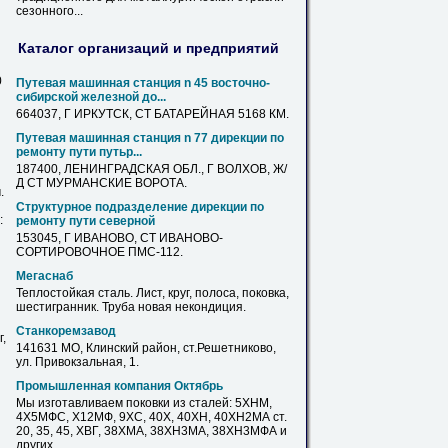
сезонного...
Каталог организаций и предприятий
0
Путевая машинная станция n 45 восточно-
сибирской железной до...
664037, Г ИРКУТСК,
СТ
БАТАРЕЙНАЯ 5168 КМ.
Путевая машинная станция n 77 дирекции по
ремонту пути путьр...
187400, ЛЕНИНГРАДСКАЯ ОБЛ., Г ВОЛХОВ, Ж/
Д
СТ
МУРМАНСКИЕ ВОРОТА.
.
Структурное подразделение дирекции по
:
ремонту пути северной
153045, Г ИВАНОВО,
СТ
ИВАНОВО-
СОРТИРОВОЧНОЕ ПМС-112.
Мегаснаб
Теплостойкая сталь. Лист,
круг
, полоса, поковка,
шестигранник. Труба новая некондиция.
Cтанкоремзавод
,
141631 МО, Клинский район,
ст
.Решетниково,
ул. Привокзальная, 1.
Промышленная компания Октябрь
Мы изготавливаем поковки из сталей: 5ХНМ,
4Х5МФС, Х12МФ, 9ХС, 40Х, 40ХН, 40ХН2МА
ст
.
20, 35, 45, ХВГ, 38ХМА, 38ХН3МА, 38ХН3МФА и
других.