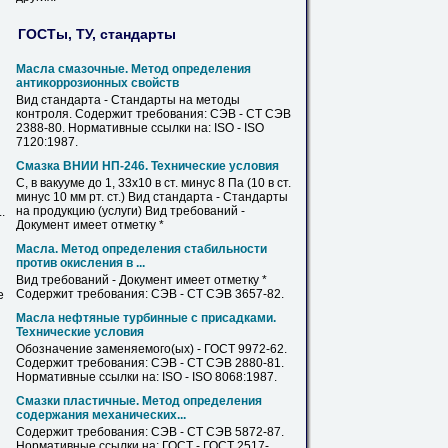
ГОСТы, ТУ, стандарты
Масла смазочные. Метод определения
антикоррозионных свойств
Вид стандарта - Стандарты на методы
контроля. Содержит требования: СЭВ -
СТ
СЭВ
2388-80. Нормативные ссылки на: ISO - ISO
7120:1987.
Смазка ВНИИ НП-246. Технические условия
С, в вакууме до 1, 33х10 в
ст
. минус 8 Па (10 в
ст
.
минус 10 мм рт.
ст
.) Вид стандарта - Стандарты
на продукцию (услуги) Вид требований -
.
Документ имеет отметку *
Масла. Метод определения стабильности
против окисления в ...
Вид требований - Документ имеет отметку *
Содержит требования: СЭВ -
СТ
СЭВ 3657-82.
е
Масла нефтяные турбинные с присадками.
Технические условия
Обозначение заменяемого(ых) - ГОСТ 9972-62.
Содержит требования: СЭВ -
СТ
СЭВ 2880-81.
Нормативные ссылки на: ISO - ISO 8068:1987.
Смазки пластичные. Метод определения
содержания механических...
Содержит требования: СЭВ -
СТ
СЭВ 5872-87.
Нормативные ссылки на: ГОСТ - ГОСТ 2517-