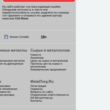
На сайте работает система коррекции ошибок.
Обнаружив неточность в тексте или
неработоспособность ссылки, выделите на странице
этот фрагмент и отправьте его администратору
нажатием
Ctrl
+
Enter
.
18+
Бизнес Онлайн
енные металлы
Сырье и металлолом
Новости
Аналитика
рагоценные металлы
Цены на сырье и металлолом
ен на драгоценные
Прогнозы цен на сырье и
металлолом
Коммерческие предложения
а
MetalTorg.Ru
 реклама
Регистрация
е объявления
Подписка
новостях
Вопросы по сайту
ая реклама
Ограничение ответственности
ИА Металлторг.ру
Контакты