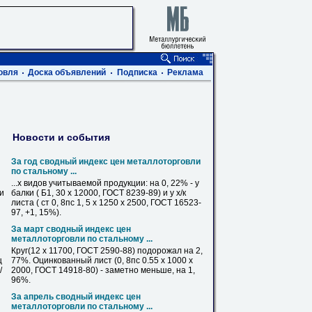
овля
Доска объявлений
Подписка
Реклама
Новости и события
За год сводный индекс цен металлоторговли
по стальному ...
...х видов учитываемой продукции: на 0, 22% - у
ви
балки ( Б1, 30 x 12000, ГОСТ 8239-89) и у х/к
листа (
ст
0, 8пс 1, 5 x 1250 x 2500, ГОСТ 16523-
97, +1, 15%).
За март сводный индекс цен
металлоторговли по стальному ...
Круг
(12 x 11700, ГОСТ 2590-88) подорожал на 2,
ц
77%. Оцинкованный лист (0, 8пс 0.55 x 1000 x
/
2000, ГОСТ 14918-80) - заметно меньше, на 1,
96%.
За апрель сводный индекс цен
металлоторговли по стальному ...