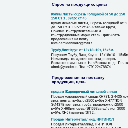
Спрос на продукцию, цены
Купим Листы обрезь Толщиной от 50 до 150
150 Ст 3 . 09г2с ст 45
Купим лежалые Листы, Обрезь Толщиной от 5
до 150 Ст 3 . 09г2с ст 45 А так-же Круги,
Поковки. Инструментальные и
конструкционные марки стали Присылать
предложения на почту
leva.demidenko02@mail.r...
Трубу,Лист,Круг. ст.12х18н10т, 15х5м.
Покупаем Трубу, Лист, Круг ст.12х18н10т. 15х5м
Неликвиды, складские остатки, резервы.
Возможен самовывоз. Нал/безнал с ндс. Почта
alrmk@yandex.ru Тел: +79122478874
Предложения на поставку
продукции, цены
продам Жаропрочный литьевой сплав
Продам жаропрочный сплав ХН78Т, ЭИ435 круг
лист, лента, труба. от2500 руб\кг ХН77ТЮР,
ЭИ437Б круг, лист, труба, проволоку. от2500
руб/кг ХН68вмтюк-вд (ЭП693ва-вд) лист. 3000
руб/кг. ХН67мвтю-вд (ЭП 2...
Продам Интерметаллинд, НИТИНОЛ
Продам Интерметаллинд, НИТИНОЛ