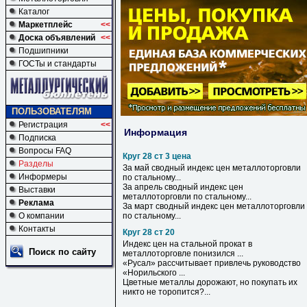
Каталог
Маркетплейс
<<
Доска объявлений
<<
Подшипники
ГОСТы и стандарты
ПОЛЬЗОВАТЕЛЯМ
Регистрация
<<
Информация
Подписка
Вопросы FAQ
Круг 28 ст 3 цена
Разделы
За май сводный индекс
цен
металлоторговли
Информеры
по стальному...
За апрель сводный индекс
цен
Выставки
металлоторговли по стальному...
Реклама
За март сводный индекс
цен
металлоторговли
О компании
по стальному...
Контакты
Круг 28 ст 20
Индекс цен на стальной прокат в
Поиск по сайту
металлоторговле понизился ...
«Русал» рассчитывает привлечь руководство
«Норильского ...
Цветные металлы дорожают, но покупать их
никто не торопится?...