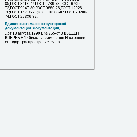
85;ГОСТ 3118-77;ГОСТ 5789-78;ГОСТ 6709-
72;ГОСТ 9147-80;ГОСТ 9880-76;ГОСТ 12026-
76;ГОСТ 14710-78;ГОСТ 18300-87;ГОСТ 20288-
74;ГОСТ 25336-82.
Единая система конструкторской
документации. Документация, ...
...от 18 августа 1999 г. № 255-
ст
3
ВВЕДЕН
ВПЕРВЫЕ 1 Область применения Настоящий
стандарт распространяется на...