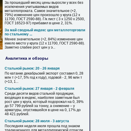
За прошедший месяц цены выросли у всех без
исключения учитываемых видов
металлопроката. Самое значительное (+2,
79%) изменение цен произошло у
круга
(12 x
11700, ГОСТ 2590-88). Г/к лист (
3
x 1250 x 2500,
ГОСТ 16523-97) прибавил в цене 2, 31%.
За май сводный индекс цен металлоторговли
по стальному ...
Менее значительное (+2, 84%) изменение цен
имело место у
круга
(12 x 11700, ГОСТ 2590-88).
Заметно слабее рост цен у э...
Аналитика и обзоры
Стальной рынок: 20 - 26 января
По катанке декабрьский экспорт составил 0,
28
млн т (+17, 5% год к году), годовой - 2, 96 млн т
(+13, 1...
Стальной рынок: 27 января - 2 февраля
Среди десяти видов стальной продукции,
входящих в индекс, наиболее заметным был
рост цен у
круга
, который подорожал на 0, 39%
до 57 799 рублей за тонну, а снижение – у
арматуры, опустившейся в цене на 0, 17% до
48 421 рублей.
Стальной рынок:
28
июля -
3
августа
Последняя неделя июля прошла под знаком
традиционного для металлургической отрасли