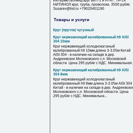
Интерметаллинд круг ВИТ-1 и НТ47. ТН-1К
НИТИНОЛ круг, труба, проволока. 3500 руб/кг.
Susarev@list.ru +79020401190
Товары и услуги
Круг (пруток) чугунный
Круг нержавеющий калиброванный h9 AISI
304 10мм
Круг нержавеющий холоднокатаный
калиброванный h9 10мм длина 3-3.05м Китай
AISI 304 - в наличии на складе в дер.
Андреевское Молоковского с.п. Московской
области. Цена 295 руб/кг с НДС. Минимальная..
Круг нержавеющий калиброванный h9 AISI
304 8мм
Круг нержавеющий холоднокатаный
калиброванный h9 8мм длина 3-3.05м AISI 304
Китай - в наличии на складе в дер. Андреевско
Молоковского с.п. Московской области. Цена
295 руб/кг с НДС. Минимальна...