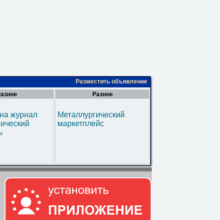
Разместить объявление
азное
Разное
на журнал
Металлургический
гический
маркетплейс
ь