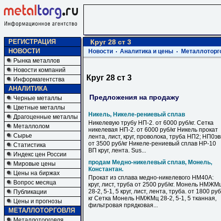
РЕГИСТРАЦИЯ
Круг 28 ст 3
НОВОСТИ
Новости
Аналитика и цены
Металлоторг
Рынка металлов
Новости компаний
Круг 28 ст 3
Информагентства
АНАЛИТИКА
Предложения на продажу
Черные металлы
Цветные металлы
Никель, Никеле-рениевый сплав
Драгоценные металлы
Никелевую трубу НП-2. от 6000 руб/кг. Сетка
Металлолом
никелевая НП-2. от 6000 руб/кг Никель прокат
Сырье
лента, лист, круг, проволока, труба НП2; НП0э
от 3500 руб/кг Никеле-рениевый сплав НР-10
Статистика
ВП круг, лента. Sus...
Индекс цен России
продам Медно-никелевый сплав, Монель,
Мировые цены
Константан.
Цены на биржах
Прокат из сплава медно-никелевого НМ40А:
Вопрос месяца
круг, лист, труба от 2500 руб/кг. Монель НМЖМ
28-2, 5-1, 5 круг, лист, лента, труба. от 1800 руб
Публикации
кг Сетка Монель НМЖМц 28-2, 5-1, 5 тканная,
Цены и прогнозы
фильтровая прядковая...
МЕТАЛЛОТОРГОВЛЯ
Металлоторговля