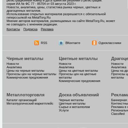
регистрационный номер и дата принятия решения о регистрации:
серия ИА № ФС 77 - 85704 от 03 августа 2023 г.
Новости, аналитика, цены, статистика рынка черных, цветных и
драгоценных металлов.
Использование открытых материалов разрешается с обязательной
гиперссылкой на MetalTorg.Ru
Мнение авторов материалов, размещаемых на сайте MetalTorg.Ru, может
не совпадать с мнением редакции.
Контакты
Подписка
Реклама
RSS
ВКонтакте
Одноклассники
Черные металлы
Цветные металлы
Драгоц
Новости
Новости
Новости
Аналитика
Аналитика
Аналитика
Цены на черные металлы
Цены на цветные металлы
Цены на д
Прогнозы цен на черные металлы
Прогнозы цен на цветные
Прогнозы ц
Коммерческие предложения
металлы
металлы
Коммерческие предложения
Металлоторговля
Доска объявлений
Реклам
Каталог организаций
Черные металлы
Баннерная
Металлургический маркетплейс
Цветные металлы
Контекстны
Сырье и металлолом
Реклама в 
Услуги
Региональн
Classified