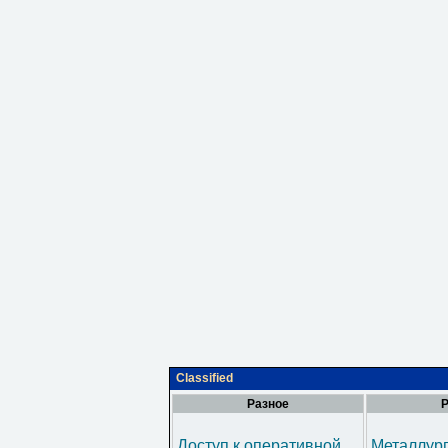
Classified
Разное
Р
Доступ к оперативной
Металлур