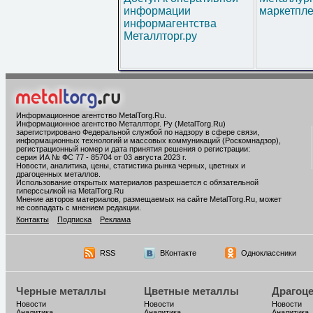
информации
маркетпл
информагентства
Металлторг.ру
Информационное агентство MetalTorg.Ru
.
Информационное агентство Металлторг. Ру (MetalTorg.Ru)
зарегистрировано Федеральной службой по надзору в сфере связи,
информационных технологий и массовых коммуникаций (Роскомнадзор),
регистрационный номер и дата принятия решения о регистрации:
серия ИА № ФС 77 - 85704 от 03 августа 2023 г.
Новости, аналитика, цены, статистика рынка черных, цветных и
драгоценных металлов.
Использование открытых материалов разрешается с обязательной
гиперссылкой на MetalTorg.Ru
Мнение авторов материалов, размещаемых на сайте MetalTorg.Ru, может
не совпадать с мнением редакции.
Контакты
Подписка
Реклама
RSS
ВКонтакте
Одноклассники
Черные металлы
Цветные металлы
Драгоц
Новости
Новости
Новости
Аналитика
Аналитика
Аналитика