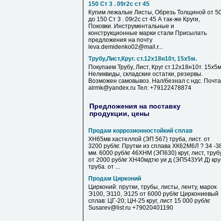
150 Ст 3 . 09г2с ст 45
Купим лежалые Листы, Обрезь Толщиной от 5
до 150 Ст 3 . 09г2с ст 45 А так-же Круги,
Поковки. Инструментальные и
конструкционные марки стали Присылать
предложения на почту
leva.demidenko02@mail.r...
Трубу,Лист,Круг. ст.12х18н10т, 15х5м.
Покупаем Трубу, Лист, Круг ст.12х18н10т. 15х5м
Неликвиды, складские остатки, резервы.
Возможен самовывоз. Нал/безнал с ндс. Почта
alrmk@yandex.ru Тел: +79122478874
Предложения на поставку
продукции, цены
Продам коррозионностойкий сплав
ХН65мв хастеллой (ЭП 567) труба, лист. от
3200 руб/кг. Прутки из сплава ХК62М6Л ? 34 -3
мм. 6000 руб/кг 46ХНМ (ЭП630) круг, лист, труб
от 2000 руб/кг ХН40мдтю уи д (ЭП543УИ Д) круг
труба. от ...
Продам Цирконий
Цирконий: прутки, трубы, листы, ленту, марок
Э100, Э110, Э125 от 6000 руб/кг Циркониевый
сплав: ЦГ-20; ЦН-25 круг, лист 15 000 руб/кг
Susarev@list.ru +79020401190