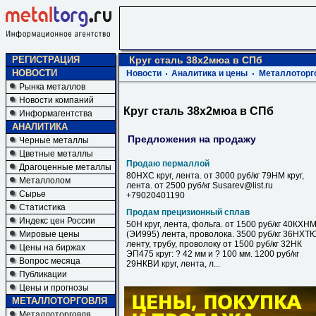
РЕГИСТРАЦИЯ
Круг сталь 38х2мюа в СПб
НОВОСТИ
Новости
Аналитика и цены
Металлоторг
Рынка металлов
Новости компаний
Круг сталь 38х2мюа в СПб
Информагентства
АНАЛИТИКА
Предложения на продажу
Черные металлы
Цветные металлы
Продаю пермаллой
Драгоценные металлы
80НХС круг, лента. от 3000 руб/кг 79НМ круг,
Металлолом
лента. от 2500 руб/кг Susarev@list.ru
Сырье
+79020401190
Статистика
Продам прецизионный сплав
Индекс цен России
50Н круг, лента, фольга. от 1500 руб/кг 40КХН
Мировые цены
(ЭИ995) лента, проволока. 3500 руб/кг 36НХТ
ленту, трубу, проволоку от 1500 руб/кг 32НК
Цены на биржах
ЭП475 круг: ? 42 мм и ? 100 мм. 1200 руб/кг
Вопрос месяца
29НКВИ круг, лента, л...
Публикации
Цены и прогнозы
МЕТАЛЛОТОРГОВЛЯ
Металлоторговля