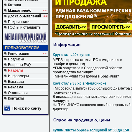
Каталог
Маркетплейс
<<
Доска объявлений
<<
Подшипники
ГОСТы и стандарты
Информация
ПОЛЬЗОВАТЕЛЯМ
Регистрация
<<
Круг сталь 40х купить
Подписка
MEPS: спрос на
сталь
в ЕС замедлился в
ноябре и цены под...
Вопросы FAQ
УГМК запустила в Свердловской области
Разделы
производство мелющих ...
Информеры
«Мечел»
купил
три домны в Бразилии?
Выставки
Круг сталь 38 хс в Челябинске
Реклама
ТМК освоила выпуск труб большого диаметра 
применением ...
О компании
В
индексации зарплат металлургов и горняков
Контакты
лидируют ...
На ТМК-ИНОКС назначен новый генеральный
Поиск по сайту
директор
Спрос на продукцию, цены
Купим Листы обрезь Толщиной от 50 до 150