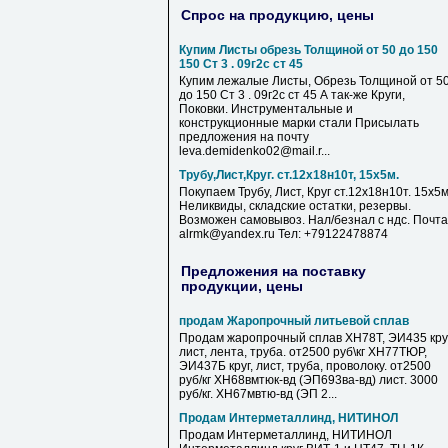
Спрос на продукцию, цены
Купим Листы обрезь Толщиной от 50 до 150
150 Ст 3 . 09г2с ст 45
Купим лежалые Листы, Обрезь Толщиной от 5
до 150 Ст 3 . 09г2с ст 45 А так-же Круги,
Поковки. Инструментальные и
конструкционные марки стали Присылать
предложения на почту
leva.demidenko02@mail.r...
Трубу,Лист,Круг. ст.12х18н10т, 15х5м.
Покупаем Трубу, Лист, Круг ст.12х18н10т. 15х5м
Неликвиды, складские остатки, резервы.
Возможен самовывоз. Нал/безнал с ндс. Почта
alrmk@yandex.ru Тел: +79122478874
Предложения на поставку
продукции, цены
продам Жаропрочный литьевой сплав
Продам жаропрочный сплав ХН78Т, ЭИ435 круг
лист, лента, труба. от2500 руб\кг ХН77ТЮР,
ЭИ437Б круг, лист, труба, проволоку. от2500
руб/кг ХН68вмтюк-вд (ЭП693ва-вд) лист. 3000
руб/кг. ХН67мвтю-вд (ЭП 2...
Продам Интерметаллинд, НИТИНОЛ
Продам Интерметаллинд, НИТИНОЛ