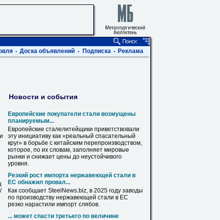
овля
Доска объявлений
Подписка
Реклама
Новости и события
Европейские покупатели
стали
возмущены
планируемым...
Европейские сталелитейщики приветствовали
ви
эту инициативу как «реальный спасательный
круг
» в борьбе с китайским перепроизводством,
которое, по их словам, заполняет мировые
рынки и снижает
цены
до неустойчивого
уровня.
Резкий рост импорта нержавеющей
стали
в
ЕС обнажил провал...
ц
/
Как сообщает SteelNews.biz, в 2025 году заводы
по производству нержавеющей
стали
в ЕС
резко нарастили импорт слябов.
... может спасти третьего по величине