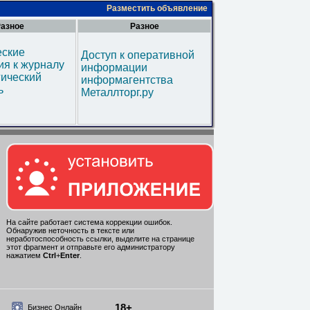
Разместить объявление
азное
Разное
еские
Доступ к оперативной
я к журналу
информации
гический
информагентства
ь
Металлторг.ру
На сайте работает система коррекции ошибок.
Обнаружив неточность в тексте или
неработоспособность ссылки, выделите на странице
этот фрагмент и отправьте его администратору
нажатием
Ctrl
+
Enter
.
18+
Бизнес Онлайн