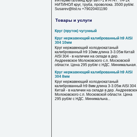
Интерметаллинд круг ВИТ-1 и НТ47. ТН-1К
НИТИНОЛ круг, труба, проволока. 3500 руб/кг.
Susarev@list.ru +79020401190
Товары и услуги
Круг (пруток) чугунный
Круг нержавеющий калиброванный h9 AISI
304 10мм
Круг нержавеющий холоднокатаный
калиброванный h9 10мм длина 3-3.05м Китай
AISI 304 - в наличии на складе в дер.
Андреевское Молоковского с.п. Московской
области. Цена 295 руб/кг с НДС. Минимальная..
Круг нержавеющий калиброванный h9 AISI
304 8мм
Круг нержавеющий холоднокатаный
калиброванный h9 8мм длина 3-3.05м AISI 304
Китай - в наличии на складе в дер. Андреевско
Молоковского с.п. Московской области. Цена
295 руб/кг с НДС. Минимальна...