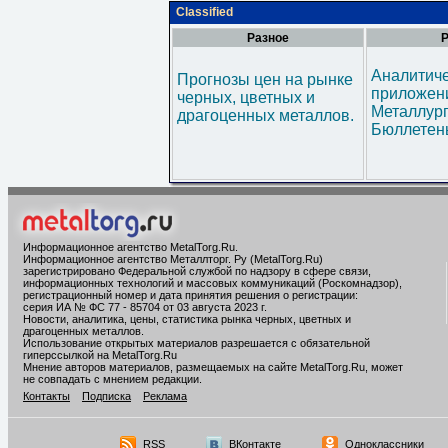
Classified
Разное
Р
Аналитич
Прогнозы цен на рынке
приложени
черных, цветных и
Металлур
драгоценных металлов.
Бюллетен
Информационное агентство MetalTorg.Ru
.
Информационное агентство Металлторг. Ру (MetalTorg.Ru)
зарегистрировано Федеральной службой по надзору в сфере связи,
информационных технологий и массовых коммуникаций (Роскомнадзор),
регистрационный номер и дата принятия решения о регистрации:
серия ИА № ФС 77 - 85704 от 03 августа 2023 г.
Новости, аналитика, цены, статистика рынка черных, цветных и
драгоценных металлов.
Использование открытых материалов разрешается с обязательной
гиперссылкой на MetalTorg.Ru
Мнение авторов материалов, размещаемых на сайте MetalTorg.Ru, может
не совпадать с мнением редакции.
Контакты
Подписка
Реклама
RSS
ВКонтакте
Одноклассники