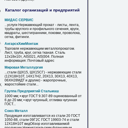
Каталог организаций и предприятий
0
МИДАС СЕРВИС
...услуги Нержавеющий прокат - листы, лента,
трубы круглого и профильного сечения,
круги
,
квадраты, шестигранники, поковки, проволока,
сетка, фитинги.
.
АнгарскХимМонтаж
Торговля нержавеющим металлопрокатом.
:
Лист, труба,
круг
, сетка тканая. Сталь
12х18н10т
, AISI321, AISI304. Полная
информация: Почтовый адрес
Мировая Металлургия
...стали (ШХ15, ШХ15СГ) - нержавеющие стали
(
12Х18Н10Т
, 14Х17Н2, 20Х13, 30Х13, 40Х13,
06ХН28МДТ и другие) - жаропрочные,
жаростойкие стали...
,
Группа Предприятий Стальмаш
1000 мм; •
круг
ГОСТ 9.307-89 оцинкованный от
6 до 20 мм; •
круг
чугунный, отливка чугунная
ГОСТ...
Союз Металл
Продукция изготавливается из стали 20 ГОСТ
1050-88, стали 09Г2С ГОСТ 19903-74 и стали
12Х18Н10Т
видОбзор изготавливаемой
продукции Нижнетагильским фланцевым