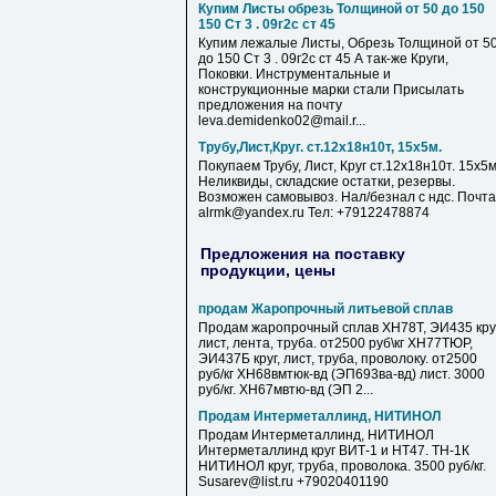
Купим Листы обрезь Толщиной от 50 до 150
150 Ст 3 . 09г2с ст 45
Купим лежалые Листы, Обрезь Толщиной от 5
до 150 Ст 3 . 09г2с ст 45 А так-же Круги,
Поковки. Инструментальные и
конструкционные марки стали Присылать
предложения на почту
leva.demidenko02@mail.r...
Трубу,Лист,Круг. ст.12х18н10т, 15х5м.
Покупаем Трубу, Лист, Круг ст.12х18н10т. 15х5м
Неликвиды, складские остатки, резервы.
Возможен самовывоз. Нал/безнал с ндс. Почта
alrmk@yandex.ru Тел: +79122478874
Предложения на поставку
продукции, цены
продам Жаропрочный литьевой сплав
Продам жаропрочный сплав ХН78Т, ЭИ435 круг
лист, лента, труба. от2500 руб\кг ХН77ТЮР,
ЭИ437Б круг, лист, труба, проволоку. от2500
руб/кг ХН68вмтюк-вд (ЭП693ва-вд) лист. 3000
руб/кг. ХН67мвтю-вд (ЭП 2...
Продам Интерметаллинд, НИТИНОЛ
Продам Интерметаллинд, НИТИНОЛ
Интерметаллинд круг ВИТ-1 и НТ47. ТН-1К
НИТИНОЛ круг, труба, проволока. 3500 руб/кг.
Susarev@list.ru +79020401190