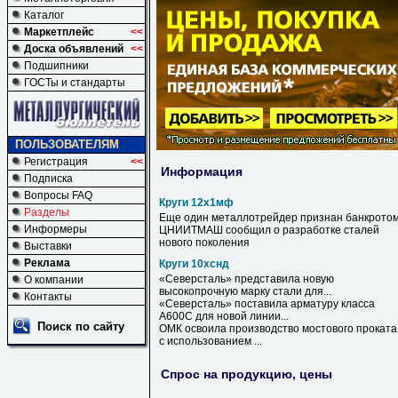
Каталог
Маркетплейс
<<
Доска объявлений
<<
Подшипники
ГОСТы и стандарты
ПОЛЬЗОВАТЕЛЯМ
Регистрация
<<
Информация
Подписка
Вопросы FAQ
Круги 12х1мф
Разделы
Еще один металлотрейдер признан банкрото
Информеры
ЦНИИТМАШ сообщил о разработке сталей
нового поколения
Выставки
Реклама
Круги 10хснд
«Северсталь» представила новую
О компании
высокопрочную марку стали для...
Контакты
«Северсталь» поставила арматуру класса
А600С для новой линии...
Поиск по сайту
ОМК освоила производство мостового проката
с использованием ...
Спрос на продукцию, цены