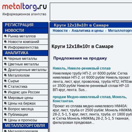
РЕГИСТРАЦИЯ
Круги 12х18н10т в Самаре
НОВОСТИ
Новости
Аналитика и цены
Металлоторг
Рынка металлов
Новости компаний
Круги 12х18н10т в Самаре
Информагентства
АНАЛИТИКА
Предложения на продажу
Черные металлы
Цветные металлы
Никель, Никеле-рениевый сплав
Драгоценные металлы
Никелевую трубу НП-2. от 6000 руб/кг. Сетка
Металлолом
никелевая НП-2. от 6000 руб/кг Никель прокат
Сырье
лента, лист, круг, проволока, труба НП2; НП0э
от 3500 руб/кг Никеле-рениевый сплав НР-10
Статистика
ВП круг, лента. Sus...
Индекс цен России
продам Медно-никелевый сплав, Монель,
Мировые цены
Константан.
Цены на биржах
Прокат из сплава медно-никелевого НМ40А:
Вопрос месяца
круг, лист, труба от 2500 руб/кг. Монель НМЖМ
28-2, 5-1, 5 круг, лист, лента, труба. от 1800 руб
Публикации
кг Сетка Монель НМЖМц 28-2, 5-1, 5 тканная,
Цены и прогнозы
фильтровая прядковая...
МЕТАЛЛОТОРГОВЛЯ
Металлоторговля