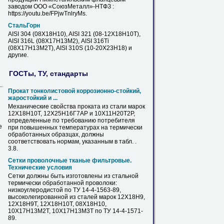
заводом ООО «СоюзМеталл»-НТФЗ :
https://youtu.be/FPjwTnlryMs.
СтальГорн
АISI 304 (08Х18Н10), AISI 321 (08-
12Х18Н10Т
),
AISI 316L (08Х17Н13М2), АISI 316Тi
(08Х17Н13М2Т), AISI 310S (10-20Х23Н18) и
другие.
ГОСТы, ТУ, стандарты
.
Прокат тонколистовой коррозионно-стойкий,
жаростойкий и ...
Механические свойства проката из стали марок
12Х18Н10Т
, 12Х25Н16Г7АР и 10Х11Н20Т2Р,
определенные по требованию потребителя
е
при повышенных температурах на термически
обработанных образцах, должны
соответствовать нормам, указанным
в
табл. .
3.8.
Сетки проволочные тканые фильтровые.
Технические условия
Сетки должны быть изготовлены из стальной
термически обработанной проволоки:
низкоуглеродистой по ТУ 14-4-1563-89,
высоколегированной из сталей марок 12Х18Н9,
12Х18Н9Т,
12Х18Н10Т
, 08Х18Н10,
10Х17Н13М2Т, 10Х17Н13М3Т по ТУ 14-4-1571-
89.