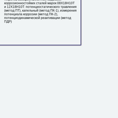
коррозионностойких сталей марок 08Х18Н10Т
и
12Х18Н10Т
: потенциостатического травления
(метод ПТ), капельный (метод ПК-1), измерения
потенциала коррозии (метод ПК-2),
потенциодинамической реактивации (метод
ПДР)