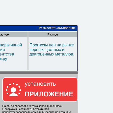
Разместить объявление
азное
Разное
оперативной
Прогнозы цен на рынке
ии
черных, цветных и
ентства
драгоценных металлов.
г.ру
На сайте работает система коррекции ошибок.
Обнаружив неточность в тексте или
неработоспособность ссылки, выделите на странице