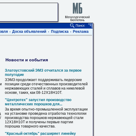
овля
Доска объявлений
Подписка
Реклама
Новости и события
Златоустовский ЭМЗ отчитался за первое
полугодие
ЗЭМЗ продолжает поддерживать лидерские
ви
позиции среди отечественных производителей
нержавеющих сталей и сплавов на никелевой
основе, таких, как 08-
12Х18Н10Т
.
"Центротех" запустил производство
металлических порошков для...
За время опытно-промышленной эксплуатации
ц
на установке проведена отработка технологии
/
производства порошков нержавеющей стали
12Х18Н10Т
и получены первые партии
порошка товарного качества.
"Красный октябрь" расширяет линейку