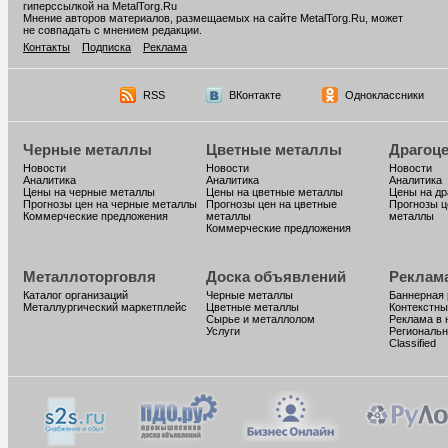
гиперссылкой на MetalTorg.Ru
Мнение авторов материалов, размещаемых на сайте MetalTorg.Ru, может
не совпадать с мнением редакции.
Контакты
Подписка
Реклама
RSS
ВКонтакте
Одноклассники
Черные металлы
Цветные металлы
Драгоц
Новости
Новости
Новости
Аналитика
Аналитика
Аналитика
Цены на черные металлы
Цены на цветные металлы
Цены на д
Прогнозы цен на черные металлы
Прогнозы цен на цветные
Прогнозы ц
Коммерческие предложения
металлы
металлы
Коммерческие предложения
Металлоторговля
Доска объявлений
Реклам
Каталог организаций
Черные металлы
Баннерная
Металлургический маркетплейс
Цветные металлы
Контекстны
Сырье и металлолом
Реклама в 
Услуги
Региональн
Classified