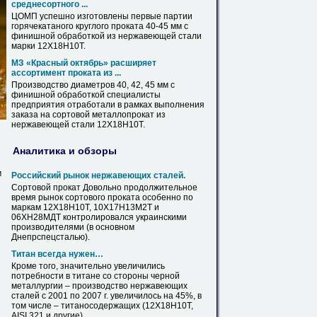
среднесортного ...
ЦОМП успешно изготовлены первые партии
горячекатаного круглого проката 40-45 мм с
финишной обработкой из нержавеющей стали
марки
12Х18Н10Т
.
МЗ «Красный октябрь» расширяет
ассортимент проката из ...
Производство диаметров 40, 42, 45 мм с
финишной обработкой специалисты
предприятия отработали
в
рамках выполнения
заказа на сортовой металлопрокат из
нержавеющей стали
12Х18Н10Т
.
Аналитика и обзоры
м
Российский рынок нержавеющих сталей.
Сортовой прокат Довольно продолжительное
время рынок сортового проката особенно по
маркам
12Х18Н10Т
, 10Х17Н13М2Т и
06ХН28МДТ контролировался украинскими
производителями (
в
основном
Днепрспецсталью).
Титан всегда нужен…
Кроме того, значительно увеличились
потребности
в
титане со стороны черной
металлургии – производство нержавеющих
сталей с 2001 по 2007 г. увеличилось на 45%,
в
том числе – титаносодержащих (
12Х18Н10Т
,
AISI 321 и другие).