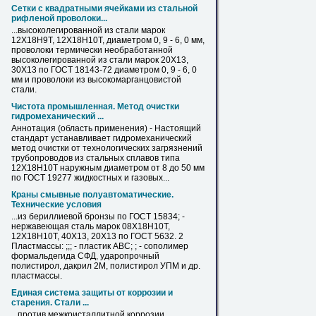
Сетки с квадратными ячейками из стальной
рифленой проволоки...
...высоколегированной из стали марок
12Х18Н9Т,
12Х18Н10Т
, диаметром 0, 9 - 6, 0 мм,
проволоки термически необработанной
высоколегированной из стали марок 20X13,
30X13 по ГОСТ 18143-72 диаметром 0, 9 - 6, 0
мм и проволоки из высокомарганцовистой
стали.
Чистота промышленная. Метод очистки
гидромеханический ...
Аннотация (область применения) - Настоящий
стандарт устанавливает гидромеханический
метод очистки от технологических загрязнений
трубопроводов из стальных сплавов типа
12Х18Н10Т
наружным диаметром от 8 до 50 мм
по ГОСТ 19277 жидкостных и газовых...
Краны смывные полуавтоматические.
Технические условия
...из бериллиевой бронзы по ГОСТ 15834; -
нержавеющая сталь марок 08Х18Н10Т,
12Х18Н10Т
, 40Х13, 20Х13 по ГОСТ 5632. 2
Пластмассы: ;;; - пластик АВС; ; - сополимер
формальдегида СФД, ударопрочный
полистирол, дакрил 2М, полистирол УПМ и др.
пластмассы.
Единая система защиты от коррозии и
старения. Стали ...
...против межкристаллитной коррозии