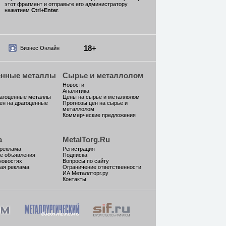
этот фрагмент и отправьте его администратору
нажатием
Ctrl
+
Enter
.
18+
Бизнес Онлайн
енные металлы
Сырье и металлолом
Новости
Аналитика
рагоценные металлы
Цены на сырье и металлолом
ен на драгоценные
Прогнозы цен на сырье и
металлолом
Коммерческие предложения
а
MetalTorg.Ru
 реклама
Регистрация
е объявления
Подписка
новостях
Вопросы по сайту
ая реклама
Ограничение ответственности
ИА Металлторг.ру
Контакты