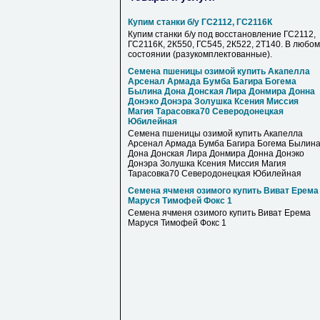
Купим станки б/у ГС2112, ГС2116К
Купим станки б/у под восстановление ГС2112,
ГС2116К, 2К550, ГС545, 2К522, 2Т140. В любом
состоянии (разукомплектованные).
Семена пшеницы озимой купить Акапелла
Арсенал Армада Бумба Багира Богема
Былина Дона Донская Лира Донмира Донна
Донэко Донэра Золушка Ксения Миссия
Магия Тарасовка70 Северодонецкая
Юбилейная
Семена пшеницы озимой купить Акапелла
Арсенал Армада Бумба Багира Богема Былин
Дона Донская Лира Донмира Донна Донэко
Донэра Золушка Ксения Миссия Магия
Тарасовка70 Северодонецкая Юбилейная
Семена ячменя озимого купить Виват Ерема
Маруся Тимофей Фокс 1
Семена ячменя озимого купить Виват Ерема
Маруся Тимофей Фокс 1