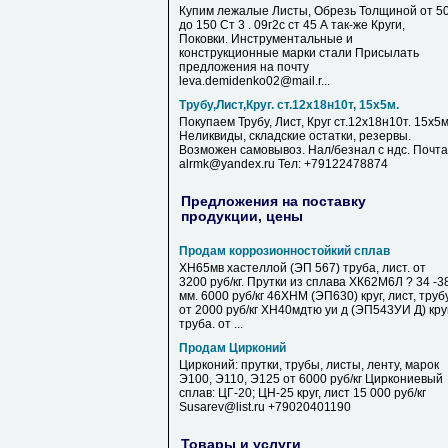
Купим лежалые Листы, Обрезь Толщиной от 5
до 150 Ст 3 . 09г2с ст 45 А так-же Круги,
Поковки. Инструментальные и
конструкционные марки стали Присылать
предложения на почту
leva.demidenko02@mail.r...
Трубу,Лист,Круг. ст.12х18н10т, 15х5м.
Покупаем Трубу, Лист, Круг ст.12х18н10т. 15х5м
Неликвиды, складские остатки, резервы.
Возможен самовывоз. Нал/безнал с ндс. Почта
alrmk@yandex.ru Тел: +79122478874
Предложения на поставку
продукции, цены
Продам коррозионностойкий сплав
ХН65мв хастеллой (ЭП 567) труба, лист. от
3200 руб/кг. Прутки из сплава ХК62М6Л ? 34 -3
мм. 6000 руб/кг 46ХНМ (ЭП630) круг, лист, труб
от 2000 руб/кг ХН40мдтю уи д (ЭП543УИ Д) круг
труба. от ...
Продам Цирконий
Цирконий: прутки, трубы, листы, ленту, марок
Э100, Э110, Э125 от 6000 руб/кг Циркониевый
сплав: ЦГ-20; ЦН-25 круг, лист 15 000 руб/кг
Susarev@list.ru +79020401190
Товары и услуги