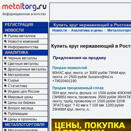
РЕГИСТРАЦИЯ
Купить круг нержавеющий в Ростове
НОВОСТИ
Новости
Аналитика и цены
Металлоторг
Рынка металлов
Новости компаний
Купить круг нержавеющий в Рост
Информагентства
АНАЛИТИКА
Предложения на продажу
Черные металлы
Цветные металлы
Продаю пермаллой
Драгоценные металлы
80НХС круг, лента. от 3000 руб/кг 79НМ круг,
Металлолом
лента. от 2500 руб/кг Susarev@list.ru
Сырье
+79020401190
Статистика
Продам прецизионный сплав
Индекс цен России
50Н круг, лента, фольга. от 1500 руб/кг 40КХН
Мировые цены
(ЭИ995) лента, проволока. 3500 руб/кг 36НХТ
ленту, трубу, проволоку от 1500 руб/кг 32НК
Цены на биржах
ЭП475 круг: ? 42 мм и ? 100 мм. 1200 руб/кг
Вопрос месяца
29НКВИ круг, лента, л...
Публикации
Цены и прогнозы
МЕТАЛЛОТОРГОВЛЯ
Металлоторговля