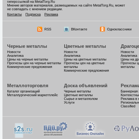
гиперссылкой на MetalTorg.Ru
Мнение авторов материалов, размещаемых на сайте MetalTorg.Ru, может
не совпадать с мнением редакции.
Контакты
Подписка
Реклама
RSS
ВКонтакте
Одноклассники
Черные металлы
Цветные металлы
Драгоц
Новости
Новости
Новости
Аналитика
Аналитика
Аналитика
Цены на черные металлы
Цены на цветные металлы
Цены на д
Прогнозы цен на черные металлы
Прогнозы цен на цветные
Прогнозы ц
Коммерческие предложения
металлы
металлы
Коммерческие предложения
Металлоторговля
Доска объявлений
Реклам
Каталог организаций
Черные металлы
Баннерная
Металлургический маркетплейс
Цветные металлы
Контекстны
Сырье и металлолом
Реклама в 
Услуги
Региональн
Classified