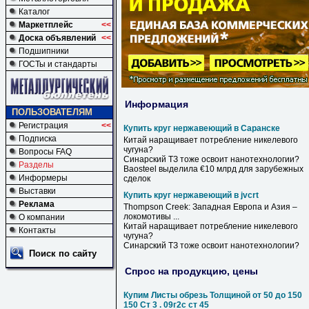
Каталог
Маркетплейс
<<
Доска объявлений
<<
Подшипники
ГОСТы и стандарты
Информация
ПОЛЬЗОВАТЕЛЯМ
Регистрация
<<
Купить круг нержавеющий в Саранске
Подписка
Китай наращивает потребление никелевого
чугуна?
Вопросы FAQ
Синарский ТЗ тоже освоит нанотехнологии?
Разделы
Baosteel выделила €10 млрд для зарубежных
Информеры
сделок
Выставки
Купить круг нержавеющий в jvcrt
Реклама
Thompson Creek: Западная Европа и Азия –
локомотивы ...
О компании
Китай наращивает потребление никелевого
Контакты
чугуна?
Синарский ТЗ тоже освоит нанотехнологии?
Поиск по сайту
Спрос на продукцию, цены
Купим Листы обрезь Толщиной от 50 до 150
150 Ст 3 . 09г2с ст 45