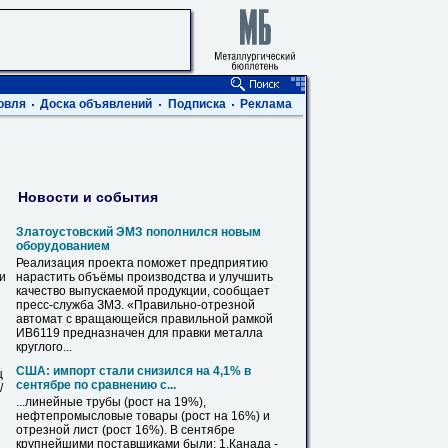
овля
Доска объявлений
Подписка
Реклама
Новости и события
Златоустовский ЭМЗ пополнился новым
оборудованием
Реализация проекта поможет предприятию
ви
нарастить объёмы производства и улучшить
качество выпускаемой продукции, сообщает
пресс-служба ЗМЗ. «Правильно-
отрезной
автомат с вращающейся правильной рамкой
ИВ6119 предназначен для правки металла
круглого...
США: импорт стали снизился на 4,1% в
ц
сентябре по сравнению с...
/
...линейные трубы (рост на 19%),
нефтепромысловые товары (рост на 16%) и
отрезной
лист (рост 16%). В сентябре
крупнейшими поставщиками были: 1.Канада -