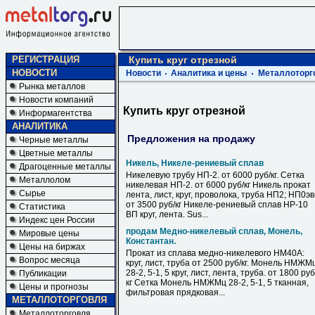
РЕГИСТРАЦИЯ
Купить круг отрезной
НОВОСТИ
Новости
Аналитика и цены
Металлоторг
Рынка металлов
Новости компаний
Купить круг отрезной
Информагентства
АНАЛИТИКА
Предложения на продажу
Черные металлы
Цветные металлы
Никель, Никеле-рениевый сплав
Драгоценные металлы
Никелевую трубу НП-2. от 6000 руб/кг. Сетка
Металлолом
никелевая НП-2. от 6000 руб/кг Никель прокат
Сырье
лента, лист, круг, проволока, труба НП2; НП0э
от 3500 руб/кг Никеле-рениевый сплав НР-10
Статистика
ВП круг, лента. Sus...
Индекс цен России
продам Медно-никелевый сплав, Монель,
Мировые цены
Константан.
Цены на биржах
Прокат из сплава медно-никелевого НМ40А:
Вопрос месяца
круг, лист, труба от 2500 руб/кг. Монель НМЖМ
28-2, 5-1, 5 круг, лист, лента, труба. от 1800 руб
Публикации
кг Сетка Монель НМЖМц 28-2, 5-1, 5 тканная,
Цены и прогнозы
фильтровая прядковая...
МЕТАЛЛОТОРГОВЛЯ
Металлоторговля