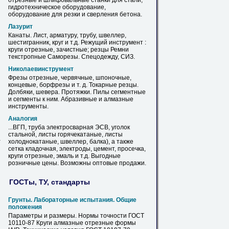
отрезные
и шлифовальные станки для стали,
гидротехническое оборудование,
оборудование для резки и сверления бетона.
Лазурит
Канаты. Лист, арматуру, трубу, швеллер,
шестигранник,
круг
и т.д. Режущий инструмент :
круги
отрезные
, зачистные; резцы Ремни
текстропные Саморезы. Спецодежду, СИЗ.
Николаевинструмент
Фрезы
отрезные
, червячные, шпоночные,
концевые, борфрезы и т. д. Токарные резцы.
Долбяки, шевера. Протяжки. Пилы сегментные
и сегменты к ним. Абразивные и алмазные
инструменты.
Аналогия
...ВГП, труба электросварная ЭСВ, уголок
стальной, листы горячекатаные, листы
а
холоднокатаные, швеллер, балка), а также
сетка кладочная, электроды, цемент, просечка,
круги
отрезные
, эмаль и т.д. Выгодные
розничные цены. Возможны оптовые продажи.
ГОСТы, ТУ, стандарты
Грунты. Лабораторные испытания. Общие
положения
Параметры и размеры. Нормы точности ГОСТ
10110-87
Круги
алмазные
отрезные
формы