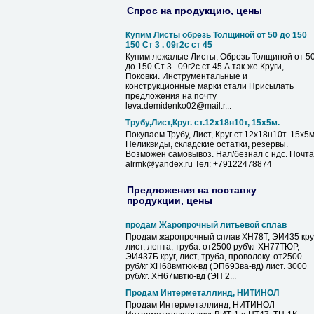
Спрос на продукцию, цены
Купим Листы обрезь Толщиной от 50 до 150
150 Ст 3 . 09г2с ст 45
Купим лежалые Листы, Обрезь Толщиной от 5
до 150 Ст 3 . 09г2с ст 45 А так-же Круги,
Поковки. Инструментальные и
конструкционные марки стали Присылать
предложения на почту
leva.demidenko02@mail.r...
Трубу,Лист,Круг. ст.12х18н10т, 15х5м.
Покупаем Трубу, Лист, Круг ст.12х18н10т. 15х5м
Неликвиды, складские остатки, резервы.
Возможен самовывоз. Нал/безнал с ндс. Почта
alrmk@yandex.ru Тел: +79122478874
Предложения на поставку
продукции, цены
продам Жаропрочный литьевой сплав
Продам жаропрочный сплав ХН78Т, ЭИ435 круг
лист, лента, труба. от2500 руб\кг ХН77ТЮР,
ЭИ437Б круг, лист, труба, проволоку. от2500
руб/кг ХН68вмтюк-вд (ЭП693ва-вд) лист. 3000
руб/кг. ХН67мвтю-вд (ЭП 2...
Продам Интерметаллинд, НИТИНОЛ
Продам Интерметаллинд, НИТИНОЛ