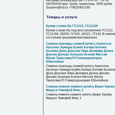
Интерметаллинд круг ВИТ-1 и НТ47. ТН-1К
НИТИНОЛ круг, труба, проволока. 3500 руб/кг.
Susarev@list.ru +79020401190
Товары и услуги
Купим станки б/у ГС2112, ГС2116К
Купим станки б/у под восстановление ГС2112,
ГС2116К, 2К550, ГС545, 2К522, 2Т140. В любом
состоянии (разукомплектованные).
Семена пшеницы озимой купить Акапелла
Арсенал Армада Бумба Багира Богема
Былина Дона Донская Лира Донмира Донна
Донэко Донэра Золушка Ксения Миссия
Магия Тарасовка70 Северодонецкая
Юбилейная
Семена пшеницы озимой купить Акапелла
Арсенал Армада Бумба Багира Богема Былин
Дона Донская Лира Донмира Донна Донэко
Донэра Золушка Ксения Миссия Магия
Тарасовка70 Северодонецкая Юбилейная
Семена ячменя озимого купить Виват Ерема
Маруся Тимофей Фокс 1
Семена ячменя озимого купить Виват Ерема
Маруся Тимофей Фокс 1