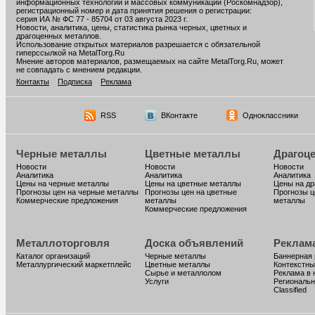
информационных технологий и массовых коммуникаций (Роскомнадзор),
регистрационный номер и дата принятия решения о регистрации:
серия ИА № ФС 77 - 85704 от 03 августа 2023 г.
Новости, аналитика, цены, статистика рынка черных, цветных и
драгоценных металлов.
Использование открытых материалов разрешается с обязательной
гиперссылкой на MetalTorg.Ru
Мнение авторов материалов, размещаемых на сайте MetalTorg.Ru, может
не совпадать с мнением редакции.
Контакты
Подписка
Реклама
RSS
ВКонтакте
Одноклассники
Черные металлы
Цветные металлы
Драгоц
Новости
Новости
Новости
Аналитика
Аналитика
Аналитика
Цены на черные металлы
Цены на цветные металлы
Цены на д
Прогнозы цен на черные металлы
Прогнозы цен на цветные
Прогнозы ц
Коммерческие предложения
металлы
металлы
Коммерческие предложения
Металлоторговля
Доска объявлений
Реклам
Каталог организаций
Черные металлы
Баннерная
Металлургический маркетплейс
Цветные металлы
Контекстны
Сырье и металлолом
Реклама в 
Услуги
Региональн
Classified