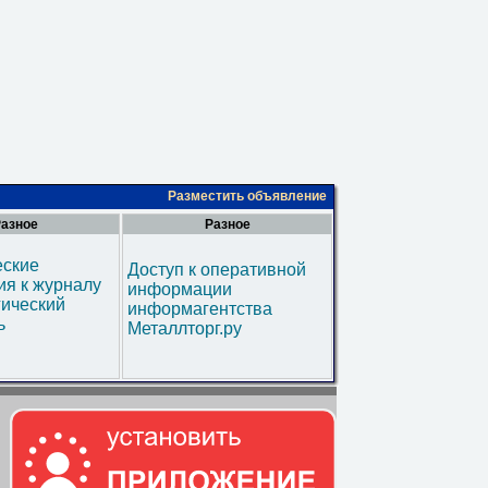
Разместить объявление
азное
Разное
еские
Доступ к оперативной
я к журналу
информации
гический
информагентства
ь
Металлторг.ру