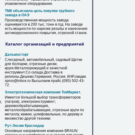
упаковочное оборудование.
ТМК объяснила цель покупки трубного
завода в ОАЭ
Производственная мощность завода
0
оценивается в 200 тыс. тонн в год. На заводе
есть мощности по нарезке резьбы и нанесению
антикоррозионного покрытия,
отрезной
станок.
Каталог организаций и предприятий
Дальмосторг
.
Слесарный, автомобильный, садовый.Щетки
для болгарки,
отрезные
диски,
:
круги
.Металлорежущий и зачистной
инструмент.Со склада.Доставка в
регионы.Дешево.Германия, Россия, КНР.скидки.
spros@inbox.ru Высылаем прайс.(095) 502-43-
72.
Электротехническая компания ТокМаркет.
Имеется большой выбор трансформаторов
(латров), электроинструмент;
,
деревообрабатывающие,
металлообрабатывающие,
отрезные
круги
по
металлу, камню, шлифовальные, по дереву и
множество другой техники.
Рут-Эксим Краснодар
Основные направления компания BRAUN: