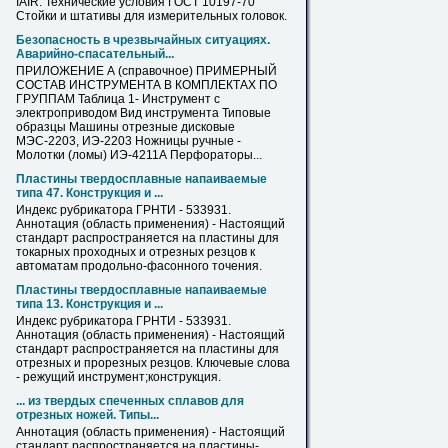
IAIR. Технические условия ГОСТ 10197-70
Стойки и штативы для измерительных головок.
Безопасность в чрезвычайных ситуациях.
Аварийно-спасательный...
ПРИЛОЖЕНИЕ А (справочное) ПРИМЕРНЫЙ
СОСТАВ ИНСТРУМЕНТА В КОМПЛЕКТАХ ПО
ГРУППАМ Таблица 1- Инструмент с
электроприводом Вид инструмента Типовые
образцы Машины
отрезные
дисковые
МЭС-2203, ИЭ-2203 Ножницы ручные -
Молотки (ломы) ИЭ-4211А Перфораторы...
Пластины твердосплавные напаиваемые
типа 47. Конструкция и ...
Индекс рубрикатора ГРНТИ - 533931.
Аннотация (область применения) - Настоящий
стандарт распространяется на пластины для
токарных проходных и
отрезных
резцов к
автоматам продольно-фасонного точения.
Пластины твердосплавные напаиваемые
типа 13. Конструкция и ...
Индекс рубрикатора ГРНТИ - 533931.
Аннотация (область применения) - Настоящий
стандарт распространяется на пластины для
отрезных
и прорезных резцов. Ключевые слова
- режущий инструмент;конструкция.
... из твердых спеченных сплавов для
отрезных
ножей. Типы...
Аннотация (область применения) - Настоящий
стандарт распространяется на пластины-