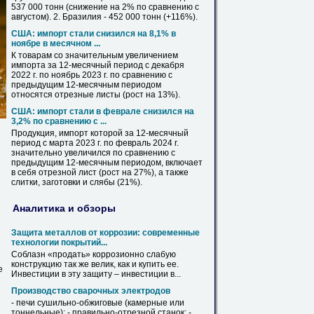
537 000 тонн (снижение на 2% по сравнению с
августом). 2. Бразилия - 452 000 тонн (+116%).
США: импорт стали снизился на 8,1% в
ноябре в месячном ...
К товарам со значительным увеличением
импорта за 12-месячный период с декабря
2022 г. по ноябрь 2023 г. по сравнению с
предыдущим 12-месячным периодом
относятся
отрезные
листы (рост на 13%).
США: импорт стали в феврале снизился на
3,2% по сравнению с ...
Продукция, импорт которой за 12-месячный
период с марта 2023 г. по февраль 2024 г.
значительно увеличился по сравнению с
предыдущим 12-месячным периодом, включает
в себя
отрезной
лист (рост на 27%), а также
слитки, заготовки и слябы (21%).
Аналитика и обзоры
Защита металлов от коррозии: современные
технологии покрытий...
Соблазн «продать» коррозионно слабую
конструкцию так же велик, как и
купить
ее.
е
Инвестиции в эту защиту – инвестиции в...
Производство сварочных электродов
- печи сушильно-обжиговые (камерные или
тоннельные); - правильно-
отрезной
станок; -