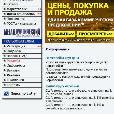
Каталог
Маркетплейс
<<
Доска объявлений
<<
Подшипники
ГОСТы и стандарты
ПОЛЬЗОВАТЕЛЯМ
Регистрация
<<
Информация
Подписка
Вопросы FAQ
Нержавейка круг цена
Разделы
Posco не планирует снижать производство
Информеры
нержавейки
Производители никелевого чугуна в Китае
Выставки
останавливают ...
Реклама
... завод по выпуску различной продукции из
О компании
нержавейки
Контакты
Куплю круги отрезные
США: импорт стали в феврале снизился на 3,
Поиск по сайту
2% по сравнению с ...
США: импорт стали снизился на 8, 1% в ноябр
в месячном ...
США: импорт стали снизился на 4, 1% в
сентябре по сравнению с...