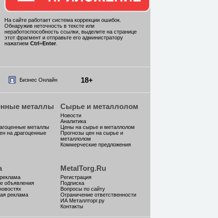
На сайте работает система коррекции ошибок.
Обнаружив неточность в тексте или
неработоспособность ссылки, выделите на странице
этот фрагмент и отправьте его администратору
нажатием
Ctrl
+
Enter
.
18+
Бизнес Онлайн
енные металлы
Сырье и металлолом
Новости
Аналитика
рагоценные металлы
Цены на сырье и металлолом
ен на драгоценные
Прогнозы цен на сырье и
металлолом
Коммерческие предложения
а
MetalTorg.Ru
 реклама
Регистрация
е объявления
Подписка
новостях
Вопросы по сайту
ая реклама
Ограничение ответственности
ИА Металлторг.ру
Контакты