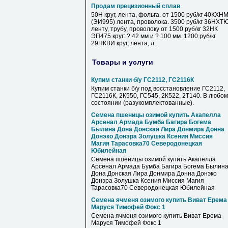
Продам прецизионный сплав
50Н круг, лента, фольга. от 1500 руб/кг 40КХН
(ЭИ995) лента, проволока. 3500 руб/кг 36НХТ
ленту, трубу, проволоку от 1500 руб/кг 32НК
ЭП475 круг: ? 42 мм и ? 100 мм. 1200 руб/кг
29НКВИ круг, лента, л...
Товары и услуги
Купим станки б/у ГС2112, ГС2116К
Купим станки б/у под восстановление ГС2112,
ГС2116К, 2К550, ГС545, 2К522, 2Т140. В любом
состоянии (разукомплектованные).
Семена пшеницы озимой купить Акапелла
Арсенал Армада Бумба Багира Богема
Былина Дона Донская Лира Донмира Донна
Донэко Донэра Золушка Ксения Миссия
Магия Тарасовка70 Северодонецкая
Юбилейная
Семена пшеницы озимой купить Акапелла
Арсенал Армада Бумба Багира Богема Былин
Дона Донская Лира Донмира Донна Донэко
Донэра Золушка Ксения Миссия Магия
Тарасовка70 Северодонецкая Юбилейная
Семена ячменя озимого купить Виват Ерема
Маруся Тимофей Фокс 1
Семена ячменя озимого купить Виват Ерема
Маруся Тимофей Фокс 1