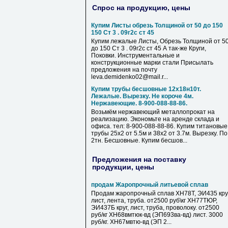
Спрос на продукцию, цены
Купим Листы обрезь Толщиной от 50 до 150
150 Ст 3 . 09г2с ст 45
Купим лежалые Листы, Обрезь Толщиной от 5
до 150 Ст 3 . 09г2с ст 45 А так-же Круги,
Поковки. Инструментальные и
конструкционные марки стали Присылать
предложения на почту
leva.demidenko02@mail.r...
Купим трубы бесшовные 12х18н10т.
Лежалые. Вырезку. Не короче 4м.
Нержавеющие. 8-900-088-88-86.
Возьмём нержавеющий металлопрокат на
реализацию. Экономьте на аренде склада и
офиса. тел: 8-900-088-88-86. Купим титановые
трубы 25х2 от 5.5м и 38х2 от 3.7м. Вырезку. По
2тн. Бесшовные. Купим бесшов...
Предложения на поставку
продукции, цены
продам Жаропрочный литьевой сплав
Продам жаропрочный сплав ХН78Т, ЭИ435 круг
лист, лента, труба. от2500 руб\кг ХН77ТЮР,
ЭИ437Б круг, лист, труба, проволоку. от2500
руб/кг ХН68вмтюк-вд (ЭП693ва-вд) лист. 3000
руб/кг. ХН67мвтю-вд (ЭП 2...