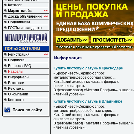
Каталог
Маркетплейс
<<
Доска объявлений
<<
Подшипники
ГОСТы и стандарты
ПОЛЬЗОВАТЕЛЯМ
Регистрация
<<
Информация
Подписка
Вопросы FAQ
Купить листовую латунь в Краснодаре
Разделы
«Брок-Инвест-Сервис»: спрос
Информеры
металлотрейдеров обогнал спрос ...
Китайский экспорт г/к листа
в
феврале
Выставки
снизился на треть
Реклама
В
феврале завод «Металл Профиль» вышел н
О компании
«летний уровень» ...
Контакты
Купить листовую латунь в Владимире
«Брок-Инвест-Сервис»: спрос
Поиск по сайту
металлотрейдеров обогнал спрос ...
Китайский экспорт г/к листа
в
феврале
снизился на треть
В
феврале завод «Металл Профиль» вышел н
«летний уровень» ...