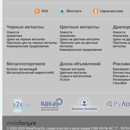
RSS
ВКонтакте
Одноклассники
Черные металлы
Цветные металлы
Драгоц
Новости
Новости
Новости
Аналитика
Аналитика
Аналитика
Цены на черные металлы
Цены на цветные металлы
Цены на д
Прогнозы цен на черные металлы
Прогнозы цен на цветные
Прогнозы ц
Коммерческие предложения
металлы
металлы
Коммерческие предложения
Металлоторговля
Доска объявлений
Реклам
Каталог организаций
Черные металлы
Баннерная
Металлургический маркетплейс
Цветные металлы
Контекстны
Сырье и металлолом
Реклама в 
Услуги
Региональн
Classified
© 2000-2026 MetalTorg.Ru,
cвидетельство о регистрации СМИ ИА № ФС 77 - 85704