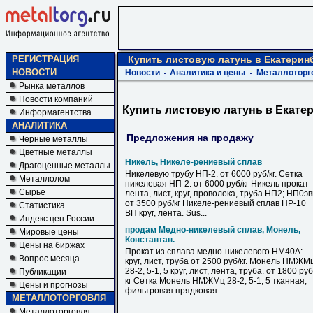
РЕГИСТРАЦИЯ
Купить листовую латунь в Екатерин
НОВОСТИ
Новости
Аналитика и цены
Металлоторг
Рынка металлов
Новости компаний
Купить листовую латунь в Екате
Информагентства
АНАЛИТИКА
Предложения на продажу
Черные металлы
Цветные металлы
Никель, Никеле-рениевый сплав
Драгоценные металлы
Никелевую трубу НП-2. от 6000 руб/кг. Сетка
Металлолом
никелевая НП-2. от 6000 руб/кг Никель прокат
Сырье
лента, лист, круг, проволока, труба НП2; НП0э
от 3500 руб/кг Никеле-рениевый сплав НР-10
Статистика
ВП круг, лента. Sus...
Индекс цен России
продам Медно-никелевый сплав, Монель,
Мировые цены
Константан.
Цены на биржах
Прокат из сплава медно-никелевого НМ40А:
Вопрос месяца
круг, лист, труба от 2500 руб/кг. Монель НМЖМ
28-2, 5-1, 5 круг, лист, лента, труба. от 1800 руб
Публикации
кг Сетка Монель НМЖМц 28-2, 5-1, 5 тканная,
Цены и прогнозы
фильтровая прядковая...
МЕТАЛЛОТОРГОВЛЯ
Металлоторговля