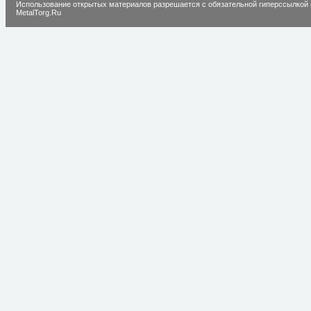
Использование открытых материалов разрешается с обязательной гиперссылкой 
MetalTorg.Ru