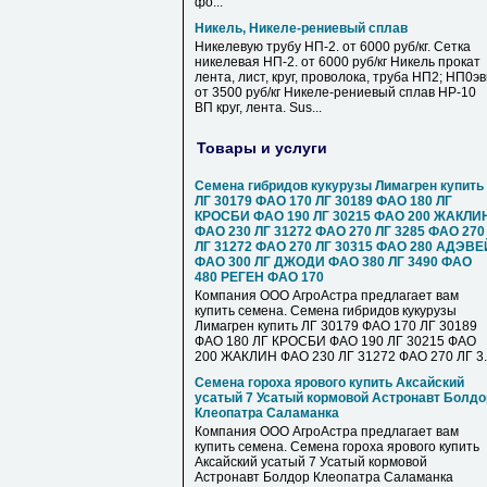
фо...
Никель, Никеле-рениевый сплав
Никелевую трубу НП-2. от 6000 руб/кг. Сетка
никелевая НП-2. от 6000 руб/кг Никель прокат
лента, лист, круг, проволока, труба НП2; НП0э
от 3500 руб/кг Никеле-рениевый сплав НР-10
ВП круг, лента. Sus...
Товары и услуги
Семена гибридов кукурузы Лимагрен купить
ЛГ 30179 ФАО 170 ЛГ 30189 ФАО 180 ЛГ
КРОСБИ ФАО 190 ЛГ 30215 ФАО 200 ЖАКЛИ
ФАО 230 ЛГ 31272 ФАО 270 ЛГ 3285 ФАО 270
ЛГ 31272 ФАО 270 ЛГ 30315 ФАО 280 АДЭВЕ
ФАО 300 ЛГ ДЖОДИ ФАО 380 ЛГ 3490 ФАО
480 РЕГЕН ФАО 170
Компания ООО АгроАстра предлагает вам
купить семена. Семена гибридов кукурузы
Лимагрен купить ЛГ 30179 ФАО 170 ЛГ 30189
ФАО 180 ЛГ КРОСБИ ФАО 190 ЛГ 30215 ФАО
200 ЖАКЛИН ФАО 230 ЛГ 31272 ФАО 270 ЛГ 3..
Семена гороха ярового купить Аксайский
усатый 7 Усатый кормовой Астронавт Болдо
Клеопатра Саламанка
Компания ООО АгроАстра предлагает вам
купить семена. Семена гороха ярового купить
Аксайский усатый 7 Усатый кормовой
Астронавт Болдор Клеопатра Саламанка