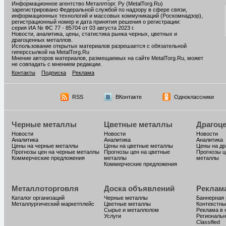
Информационное агентство Металлторг. Ру (MetalTorg.Ru)
зарегистрировано Федеральной службой по надзору в сфере связи,
информационных технологий и массовых коммуникаций (Роскомнадзор),
регистрационный номер и дата принятия решения о регистрации:
серия ИА № ФС 77 - 85704 от 03 августа 2023 г.
Новости, аналитика, цены, статистика рынка черных, цветных и
драгоценных металлов.
Использование открытых материалов разрешается с обязательной
гиперссылкой на MetalTorg.Ru
Мнение авторов материалов, размещаемых на сайте MetalTorg.Ru, может
не совпадать с мнением редакции.
Контакты
Подписка
Реклама
RSS
ВКонтакте
Одноклассники
Черные металлы
Цветные металлы
Драгоц
Новости
Новости
Новости
Аналитика
Аналитика
Аналитика
Цены на черные металлы
Цены на цветные металлы
Цены на д
Прогнозы цен на черные металлы
Прогнозы цен на цветные
Прогнозы ц
Коммерческие предложения
металлы
металлы
Коммерческие предложения
Металлоторговля
Доска объявлений
Реклам
Каталог организаций
Черные металлы
Баннерная
Металлургический маркетплейс
Цветные металлы
Контекстны
Сырье и металлолом
Реклама в 
Услуги
Региональн
Classified