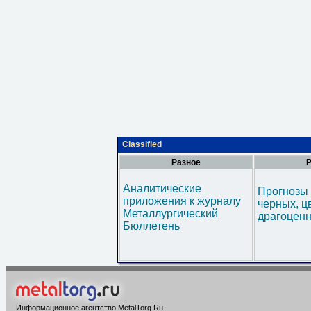
Classified
Разное
Р
Аналитические
Прогнозы 
приложения к журналу
черных, ц
Металлургический
драгоценн
Бюллетень
Информационное агентство MetalTorg.Ru
.