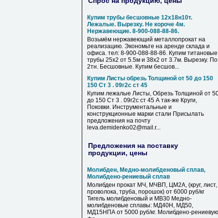
Спрос на продукцию, цены
Купим трубы бесшовные 12х18н10т.
Лежалые. Вырезку. Не короче 4м.
Нержавеющие. 8-900-088-88-86.
Возьмём нержавеющий металлопрокат на
реализацию. Экономьте на аренде склада и
офиса. тел: 8-900-088-88-86. Купим титановые
трубы 25х2 от 5.5м и 38х2 от 3.7м. Вырезку. По
2тн. Бесшовные. Купим бесшов...
Купим Листы обрезь Толщиной от 50 до 150
150 Ст 3 . 09г2с ст 45
Купим лежалые Листы, Обрезь Толщиной от 5
до 150 Ст 3 . 09г2с ст 45 А так-же Круги,
Поковки. Инструментальные и
конструкционные марки стали Присылать
предложения на почту
leva.demidenko02@mail.r...
Предложения на поставку
продукции, цены
Молибден, Медно-молибденовый сплав,
Молибдено-рениевый сплав
Молибден прокат МЧ, МЧВП, ЦМ2А, (круг, лист,
проволока, труба, порошок) от 6000 руб/кг
Тигель молибденовый и МВ30 Медно-
молибденовые сплавы: МД40Н, МД50,
МД15НПА от 5000 руб/кг. Молибдено-рениеву