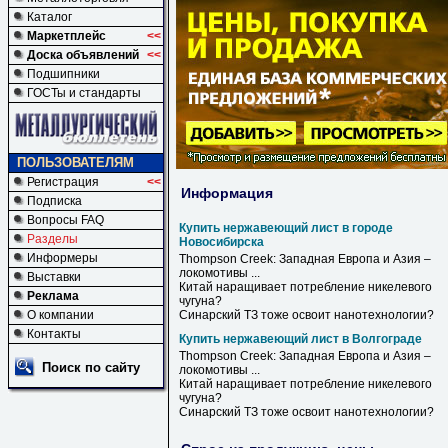
Каталог
Маркетплейс
<<
Доска объявлений
<<
Подшипники
ГОСТы и стандарты
ПОЛЬЗОВАТЕЛЯМ
Регистрация
<<
Информация
Подписка
Вопросы FAQ
Купить нержавеющий лист в городе
Разделы
Новосибирска
Информеры
Thompson Creek: Западная Европа и Азия –
локомотивы ...
Выставки
Китай наращивает потребление никелевого
Реклама
чугуна?
О компании
Синарский ТЗ тоже освоит нанотехнологии?
Контакты
Купить нержавеющий лист в Волгограде
Thompson Creek: Западная Европа и Азия –
Поиск по сайту
локомотивы ...
Китай наращивает потребление никелевого
чугуна?
Синарский ТЗ тоже освоит нанотехнологии?