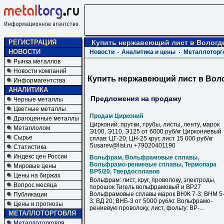
РЕГИСТРАЦИЯ
Купить нержавеющий лист в Вологд
НОВОСТИ
Новости
Аналитика и цены
Металлоторг
Рынка металлов
Новости компаний
Купить нержавеющий лист в Вол
Информагентства
АНАЛИТИКА
Предложения на продажу
Черные металлы
Цветные металлы
Продам Цирконий
Драгоценные металлы
Цирконий: прутки, трубы, листы, ленту, марок
Металлолом
Э100, Э110, Э125 от 6000 руб/кг Циркониевый
Сырье
сплав: ЦГ-20; ЦН-25 круг, лист 15 000 руб/кг
Susarev@list.ru +79020401190
Статистика
Индекс цен России
Вольфрам, Вольфрамовые сплавы,
Вольфрамо-рениевые сплавы, Термопара
Мировые цены
ВР5/20, Твердосплавов
Цены на биржах
Вольфрам: лист, круг, проволоку, электроды,
Вопрос месяца
порошок Тигель вольфрамовый и ВР27
Вольфрамовые сплавы марок ВНЖ 7-3; ВНМ 5
Публикации
3; ВД 20; ВНБ-3 от 5000 руб/кг. Вольфрамо-
Цены и прогнозы
рениевую проволоку, лист, фольгу: ВР-...
МЕТАЛЛОТОРГОВЛЯ
Металлоторговля