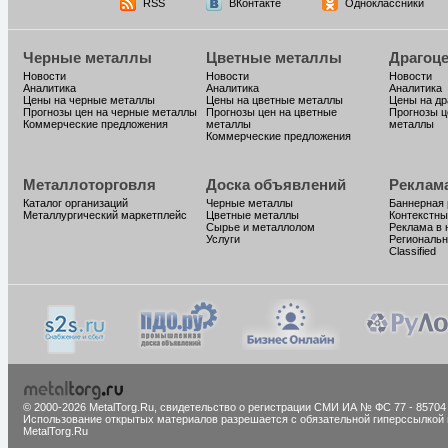
RSS
ВКонтакте
Одноклассники
Черные металлы
Цветные металлы
Драгоц
Новости
Новости
Новости
Аналитика
Аналитика
Аналитика
Цены на черные металлы
Цены на цветные металлы
Цены на д
Прогнозы цен на черные металлы
Прогнозы цен на цветные
Прогнозы ц
Коммерческие предложения
металлы
металлы
Коммерческие предложения
Металлоторговля
Доска объявлений
Реклам
Каталог организаций
Черные металлы
Баннерная
Металлургический маркетплейс
Цветные металлы
Контекстны
Сырье и металлолом
Реклама в 
Услуги
Региональн
Classified
© 2000-2026 MetalTorg.Ru,
cвидетельство о регистрации СМИ ИА № ФС 77 - 85704
Использование открытых материалов разрешается с обязательной гиперссылкой 
MetalTorg.Ru