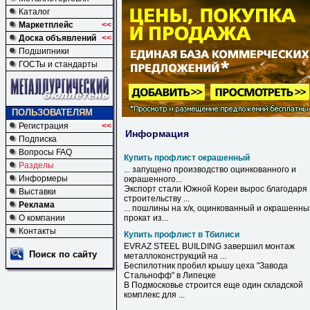
Каталог
Маркетплейс
<<
Доска объявлений
<<
Подшипники
ГОСТы и стандарты
ПОЛЬЗОВАТЕЛЯМ
Регистрация
<<
Информация
Подписка
Вопросы FAQ
Купить профлист окрашенный
Разделы
... запущено производство оцинкованного и
Информеры
окрашенного
...
Экспорт стали Южной Кореи вырос благодаря
Выставки
строительству ...
Реклама
... пошлины на х/к, оцинкованный и
окрашенны
О компании
прокат из...
Контакты
Купить профлист в Тбилиси
EVRAZ STEEL BUILDING завершил монтаж
Поиск по сайту
металлоконструкций на ...
Беспилотник пробил крышу цеха "Завода
Стальнофф"
в
Липецке
В
Подмосковье строится еще один складской
комплекс для ...