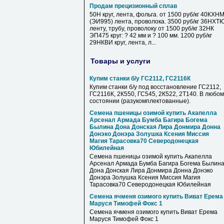
Продам прецизионный сплав
50Н круг, лента, фольга. от 1500 руб/кг 40КХН
(ЭИ995) лента, проволока. 3500 руб/кг 36НХТ
ленту, трубу, проволоку от 1500 руб/кг 32НК
ЭП475 круг: ? 42 мм и ? 100 мм. 1200 руб/кг
29НКВИ круг, лента, л...
Товары и услуги
Купим станки б/у ГС2112, ГС2116К
Купим станки б/у под восстановление ГС2112,
ГС2116К, 2К550, ГС545, 2К522, 2Т140. В любом
состоянии (разукомплектованные).
Семена пшеницы озимой купить Акапелла
Арсенал Армада Бумба Багира Богема
Былина Дона Донская Лира Донмира Донна
Донэко Донэра Золушка Ксения Миссия
Магия Тарасовка70 Северодонецкая
Юбилейная
Семена пшеницы озимой купить Акапелла
Арсенал Армада Бумба Багира Богема Былин
Дона Донская Лира Донмира Донна Донэко
Донэра Золушка Ксения Миссия Магия
Тарасовка70 Северодонецкая Юбилейная
Семена ячменя озимого купить Виват Ерема
Маруся Тимофей Фокс 1
Семена ячменя озимого купить Виват Ерема
Маруся Тимофей Фокс 1