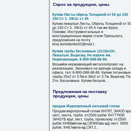
Спрос на продукцию, цены
Купим Листы обрезь Толщиной от 50 до 150
150 Ст 3 . 09г2с ст 45
Купим лежалые Листы, Обрезь Толщиной от 5
до 150 Ст 3 . 09г2с ст 45 А так-же Круги,
Поковки. Инструментальные и
конструкционные марки стали Присылать
предложения на почту
leva.demidenko02@mail.r...
Купим трубы бесшовные 12х18н10т.
Лежалые. Вырезку. Не короче 4м.
Нержавеющие. 8-900-088-88-86.
Возьмём нержавеющий металлопрокат на
реализацию. Экономьте на аренде склада и
офиса. тел: 8-900-088-88-86. Купим титановые
трубы 25х2 от 5.5м и 38х2 от 3.7м. Вырезку. По
2тн. Бесшовные. Купим бесшов...
Предложения на поставку
продукции, цены
продам Жаропрочный литьевой сплав
Продам жаропрочный сплав ХН78Т, ЭИ435 круг
лист, лента, труба. от2500 руб\кг ХН77ТЮР,
ЭИ437Б круг, лист, труба, проволоку. от2500
руб/кг ХН68вмтюк-вд (ЭП693ва-вд) лист. 3000
руб/кг. ХН67мвтю-вд (ЭП 2...