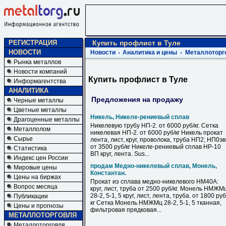
РЕГИСТРАЦИЯ
Купить профлист в Туле
НОВОСТИ
Новости
Аналитика и цены
Металлоторг
Рынка металлов
Новости компаний
Купить профлист в Туле
Информагентства
АНАЛИТИКА
Предложения на продажу
Черные металлы
Цветные металлы
Никель, Никеле-рениевый сплав
Драгоценные металлы
Никелевую трубу НП-2. от 6000 руб/кг. Сетка
Металлолом
никелевая НП-2. от 6000 руб/кг Никель прокат
Сырье
лента, лист, круг, проволока, труба НП2; НП0э
от 3500 руб/кг Никеле-рениевый сплав НР-10
Статистика
ВП круг, лента. Sus...
Индекс цен России
продам Медно-никелевый сплав, Монель,
Мировые цены
Константан.
Цены на биржах
Прокат из сплава медно-никелевого НМ40А:
Вопрос месяца
круг, лист, труба от 2500 руб/кг. Монель НМЖМ
28-2, 5-1, 5 круг, лист, лента, труба. от 1800 руб
Публикации
кг Сетка Монель НМЖМц 28-2, 5-1, 5 тканная,
Цены и прогнозы
фильтровая прядковая...
МЕТАЛЛОТОРГОВЛЯ
Металлоторговля