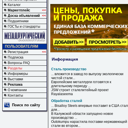
Каталог
Маркетплейс
<<
Доска объявлений
<<
Подшипники
ГОСТы и стандарты
ПОЛЬЗОВАТЕЛЯМ
Регистрация
<<
Подписка
Информация
Вопросы FAQ
Разделы
Сталь производство
Информеры
... вложится в завод по выпуску экологически
чистой
стали
...
Выставки
Европейские металлурги готовятся к
Реклама
длительному периоду ...
О компании
JSW строит сталелитейный проект
Rayalaseema
Контакты
Обработка сталей
Поиск по сайту
... Bisalloy Steels впервые поставит в США
стал
для...
В Калужской области запущено новое
производство ...
Outokumpu нарастила поставки нержавеющей
стали
во втором...