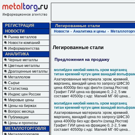
РЕГИСТРАЦИЯ
Легированные стали
НОВОСТИ
Новости
Аналитика и цены
Металлоторг
Рынка металлов
Новости компаний
Легированные стали
Информагентства
АНАЛИТИКА
Предложения на продажу
Черные металлы
Цветные металлы
молибден ниобий никель хром марганец
Драгоценные металлы
титан кремний чугун цинк ванадий вольфра
Металлолом
Азатированные материала :хром, кремний,
Сырье
марганец, ванадий цена по запросу ШФС30
цена 40000р без ндс физ/тн (склад Ростов)
Статистика
Графит ГИИ цена на фракцию 0, 2-2, 5 мм
Индекс цен России
составит 40500р с ндс Магний МГ-90 цена...
Мировые цены
молибден ниобий никель хром марганец
Цены на биржах
титан кремний чугун цинк ванадий вольфра
Вопрос месяца
Азатированные материала :хром, кремний,
марганец, ванадий цена по запросу ШФС30
Публикации
цена 40000р без ндс физ/тн (склад Ростов)
Цены и прогнозы
Графит ГИИ цена на фракцию 0, 2-2, 5 мм
МЕТАЛЛОТОРГОВЛЯ
составит 40500р с ндс Магний МГ-90 цена...
Металлоторговля