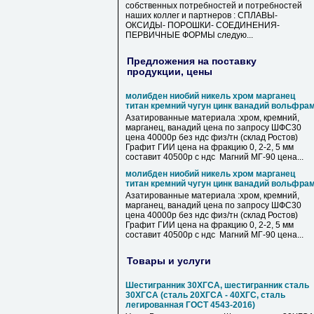
собственных потребностей и потребностей
наших коллег и партнеров : СПЛАВЫ-
ОКСИДЫ- ПОРОШКИ- СОЕДИНЕНИЯ-
ПЕРВИЧНЫЕ ФОРМЫ следую...
Предложения на поставку
продукции, цены
молибден ниобий никель хром марганец
титан кремний чугун цинк ванадий вольфра
Азатированные материала :хром, кремний,
марганец, ванадий цена по запросу ШФС30
цена 40000р без ндс физ/тн (склад Ростов)
Графит ГИИ цена на фракцию 0, 2-2, 5 мм
составит 40500р с ндс Магний МГ-90 цена...
молибден ниобий никель хром марганец
титан кремний чугун цинк ванадий вольфра
Азатированные материала :хром, кремний,
марганец, ванадий цена по запросу ШФС30
цена 40000р без ндс физ/тн (склад Ростов)
Графит ГИИ цена на фракцию 0, 2-2, 5 мм
составит 40500р с ндс Магний МГ-90 цена...
Товары и услуги
Шестигранник 30ХГСА, шестигранник сталь
30ХГСА (сталь 20ХГСА - 40ХГС, сталь
легированная ГОСТ 4543-2016)