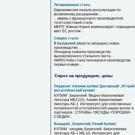
Легированная сталь
Еврокомиссия начала консультации по
возможному расширению ...
... маржу у французского производителя
толстолистовой
стали
MEPS: Южная Корея компенсирует сокращени
квот ЕС ростом ...
Сварка стали
В Калужской области запущено новое
производство ...
Shougang освоила производство
высокопрочного стального листа...
AM/NS India
стала
пионером в производстве
первых в мире...
Спрос на продукцию, цены
Перренат Амония купим! Диспрозий , Иттрий
металлический купим!
КУПИМ : Бериллий. Медно-бериллиевая
лигатура МБ1(10), Алюмо-Бериллиевая
лигатура АБ-1. Интересует для собственных
потребностей и потребностей наших коллег и
партнеров : СПЛАВЫ- ОКСИДЫ- ПОРОШКИ-
СОЕДИН...
Ванадий , Бериллий, Рений Купим!
КУПИМ : неодим, Бериллий.-бериллиевая
лигатура АБ-1 МБ-10. Интересует для