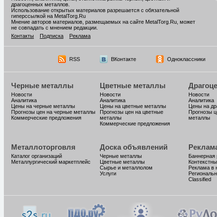
драгоценных металлов.
Использование открытых материалов разрешается с обязательной
гиперссылкой на MetalTorg.Ru
Мнение авторов материалов, размещаемых на сайте MetalTorg.Ru, может
не совпадать с мнением редакции.
Контакты
Подписка
Реклама
RSS
ВКонтакте
Одноклассники
Черные металлы
Цветные металлы
Драгоц
Новости
Новости
Новости
Аналитика
Аналитика
Аналитика
Цены на черные металлы
Цены на цветные металлы
Цены на д
Прогнозы цен на черные металлы
Прогнозы цен на цветные
Прогнозы ц
Коммерческие предложения
металлы
металлы
Коммерческие предложения
Металлоторговля
Доска объявлений
Реклам
Каталог организаций
Черные металлы
Баннерная
Металлургический маркетплейс
Цветные металлы
Контекстны
Сырье и металлолом
Реклама в 
Услуги
Региональн
Classified