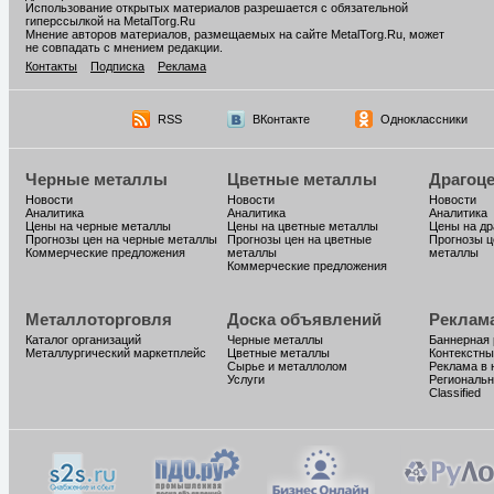
Использование открытых материалов разрешается с обязательной
гиперссылкой на MetalTorg.Ru
Мнение авторов материалов, размещаемых на сайте MetalTorg.Ru, может
не совпадать с мнением редакции.
Контакты
Подписка
Реклама
RSS
ВКонтакте
Одноклассники
Черные металлы
Цветные металлы
Драгоц
Новости
Новости
Новости
Аналитика
Аналитика
Аналитика
Цены на черные металлы
Цены на цветные металлы
Цены на д
Прогнозы цен на черные металлы
Прогнозы цен на цветные
Прогнозы ц
Коммерческие предложения
металлы
металлы
Коммерческие предложения
Металлоторговля
Доска объявлений
Реклам
Каталог организаций
Черные металлы
Баннерная
Металлургический маркетплейс
Цветные металлы
Контекстны
Сырье и металлолом
Реклама в 
Услуги
Региональн
Classified