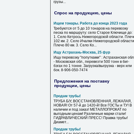
грузы
...
Спрос на продукцию, цены
Ищем тонары. Работа до конца 2023 года
Требуются от 5 до 10 тонаров на перевозку
песка по маршруту: село Старое Ключище до:
1. Село Кетрось Нижегородской области. Плеч
102 км. 2. Село Ичалки Нижегородской области
Плечо 80 км. 3. Село Ко...
Ищу Астрахань-Москва, 25 фур
Ищу перевозку "попутками" : Астраханская обл
- Московская обл., перевезти 500 тонн в биг-
бэгах по 1 тонне. Загрузка/выгрузка - верх или
бок. 8-906-050-7474
Предложения на поставку
продукции, цены
Продам трубы!
ТРУБА Б/У, ВОССТАНОВЛЕННАЯ, ЛЕЖАЛАЯ,
НОВАЯ! От 57-й до 1420-й! Все ГОСТы и ТУ! В
наличии и под заказ! МЕТАЛЛОПРОКАТ по
выгодным ценам! Различные марки стали!
ГИДРАВЛИЧЕСКИЙ ПРЕСС! Правка трубы!
Диамет...
Продам трубы!