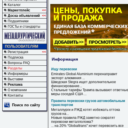
Каталог
Маркетплейс
<<
Доска объявлений
<<
Подшипники
ГОСТы и стандарты
ПОЛЬЗОВАТЕЛЯМ
Регистрация
<<
Подписка
Информация
Вопросы FAQ
Разделы
Ищу перевозки
Информеры
Emirates Global Aluminium перенаправит
экспорт алюминия ...
Выставки
Шведская Stegra
ищет
дополнительное
Реклама
финансирование...
О компании
Стальные тарифы Трампа вызывают ответны
меры соседей США ...
Контакты
Правила перевозки грузов автомобильным
Поиск по сайту
транспортом
Металлурги и РЖД хотят избежать оттока
грузов
на...
Новые
правила
РЖД заметно сократят
перевозки
металлолома?
... на 20% "Globaltrans" хочет перевозить все