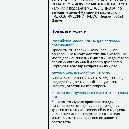
ТРУБА Б/У, ВОССТАНОВЛЕННАЯ, ЛЕЖАЛАЯ,
НОВАЯ! От 57-й до 1420-й! Все ГОСТы и ТУ! В
наличии и под заказ! МЕТАЛЛОПРОКАТ по
выгодным ценам! Различные марки стали!
ГИДРАВЛИЧЕСКИЙ ПРЕСС! Правка трубы!
Диамет...
Товары и услуги
Российские масла «NЕО» для легковых
автомобилей
Продукты NEO серии «Revolution» – это
всесезонные высококачественные моторные
масла для бензиновых и дизельных двигателе
легковых автомобилей и лёгких грузовиков.
Формула масел гарантирует низкий рас...
Автомобиль легковой УАЗ-315195
Автомобиль легковой УАЗ-315195, 1991 г.в.,
внедорожник, бензиновый Торг уместен.
Звоните, ответим на все вопросы
Кантователь кузова СОРОКИН 0,9т легковых
а/м
Кантователь кузова применяется для
вывешивания, вращения и перемещения
кузовов легковых автомобилей или корпусов
небольших яхт. Конструкция кантователя
может быть отрегулирована по длине в
соответстви...