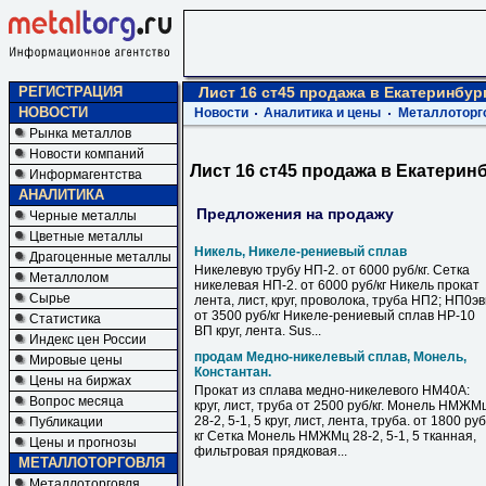
РЕГИСТРАЦИЯ
Лист 16 ст45 продажа в Екатеринбур
НОВОСТИ
Новости
Аналитика и цены
Металлоторг
Рынка металлов
Новости компаний
Лист 16 ст45 продажа в Екатерин
Информагентства
АНАЛИТИКА
Предложения на продажу
Черные металлы
Цветные металлы
Никель, Никеле-рениевый сплав
Драгоценные металлы
Никелевую трубу НП-2. от 6000 руб/кг. Сетка
Металлолом
никелевая НП-2. от 6000 руб/кг Никель прокат
Сырье
лента, лист, круг, проволока, труба НП2; НП0э
от 3500 руб/кг Никеле-рениевый сплав НР-10
Статистика
ВП круг, лента. Sus...
Индекс цен России
продам Медно-никелевый сплав, Монель,
Мировые цены
Константан.
Цены на биржах
Прокат из сплава медно-никелевого НМ40А:
Вопрос месяца
круг, лист, труба от 2500 руб/кг. Монель НМЖМ
28-2, 5-1, 5 круг, лист, лента, труба. от 1800 руб
Публикации
кг Сетка Монель НМЖМц 28-2, 5-1, 5 тканная,
Цены и прогнозы
фильтровая прядковая...
МЕТАЛЛОТОРГОВЛЯ
Металлоторговля