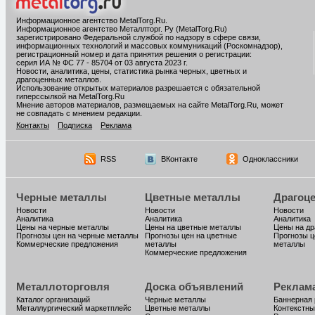
Информационное агентство MetalTorg.Ru
.
Информационное агентство Металлторг. Ру (MetalTorg.Ru)
зарегистрировано Федеральной службой по надзору в сфере связи,
информационных технологий и массовых коммуникаций (Роскомнадзор),
регистрационный номер и дата принятия решения о регистрации:
серия ИА № ФС 77 - 85704 от 03 августа 2023 г.
Новости, аналитика, цены, статистика рынка черных, цветных и
драгоценных металлов.
Использование открытых материалов разрешается с обязательной
гиперссылкой на MetalTorg.Ru
Мнение авторов материалов, размещаемых на сайте MetalTorg.Ru, может
не совпадать с мнением редакции.
Контакты
Подписка
Реклама
RSS
ВКонтакте
Одноклассники
Черные металлы
Цветные металлы
Драгоц
Новости
Новости
Новости
Аналитика
Аналитика
Аналитика
Цены на черные металлы
Цены на цветные металлы
Цены на д
Прогнозы цен на черные металлы
Прогнозы цен на цветные
Прогнозы ц
Коммерческие предложения
металлы
металлы
Коммерческие предложения
Металлоторговля
Доска объявлений
Реклам
Каталог организаций
Черные металлы
Баннерная
Металлургический маркетплейс
Цветные металлы
Контекстны