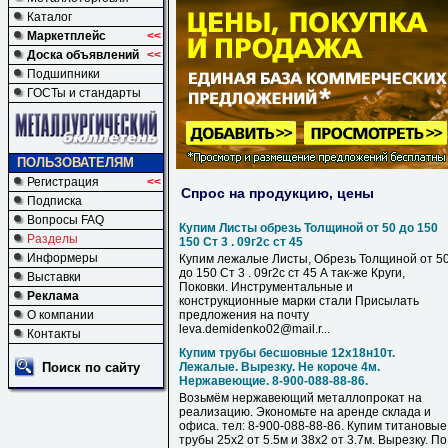
Каталог
Маркетплейс
<<
Доска объявлений
<<
Подшипники
ГОСТы и стандарты
ПОЛЬЗОВАТЕЛЯМ
Регистрация
<<
Спрос на продукцию, цены
Подписка
Вопросы FAQ
Купим Листы обрезь Толщиной от 50 до 150
Разделы
150 Ст 3 . 09г2с ст 45
Информеры
Купим лежалые Листы, Обрезь Толщиной от 5
до 150 Ст 3 . 09г2с ст 45 А так-же Круги,
Выставки
Поковки. Инструментальные и
Реклама
конструкционные марки стали Присылать
О компании
предложения на почту
leva.demidenko02@mail.r...
Контакты
Купим трубы бесшовные 12х18н10т.
Поиск по сайту
Лежалые. Вырезку. Не короче 4м.
Нержавеющие. 8-900-088-88-86.
Возьмём нержавеющий металлопрокат на
реализацию. Экономьте на аренде склада и
офиса. тел: 8-900-088-88-86. Купим титановые
трубы 25х2 от 5.5м и 38х2 от 3.7м. Вырезку. По