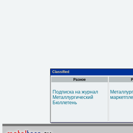
Classified
Разное
Р
Подписка на журнал
Металлур
Металлургический
маркетпл
Бюллетень