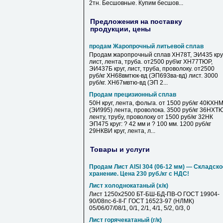
2тн. Бесшовные. Купим бесшов...
Предложения на поставку
продукции, цены
продам Жаропрочный литьевой сплав
Продам жаропрочный сплав ХН78Т, ЭИ435 круг
лист, лента, труба. от2500 руб\кг ХН77ТЮР,
ЭИ437Б круг, лист, труба, проволоку. от2500
руб/кг ХН68вмтюк-вд (ЭП693ва-вд) лист. 3000
руб/кг. ХН67мвтю-вд (ЭП 2...
Продам прецизионный сплав
50Н круг, лента, фольга. от 1500 руб/кг 40КХН
(ЭИ995) лента, проволока. 3500 руб/кг 36НХТ
ленту, трубу, проволоку от 1500 руб/кг 32НК
ЭП475 круг: ? 42 мм и ? 100 мм. 1200 руб/кг
29НКВИ круг, лента, л...
Товары и услуги
Продам Лист AISI 304 (06-12 мм) — Складско
хранение. Цена 230 руб./кг с НДС!
Лист холоднокатаный (х/к)
Лист 1250х2500 БТ-БШ-БД-ПВ-О ГОСТ 19904-
90/08пс-6-II-Г ГОСТ 16523-97 (НЛМК)
05/06/07/08/1, 0/1, 2/1, 4/1, 5/2, 0/3, 0
Лист горячекатаный (г/к)