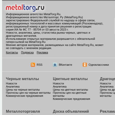
Информационное агентство MetalTorg.Ru
.
Информационное агентство Металлторг. Ру (MetalTorg.Ru)
зарегистрировано Федеральной службой по надзору в сфере связи,
информационных технологий и массовых коммуникаций (Роскомнадзор),
регистрационный номер и дата принятия решения о регистрации:
серия ИА № ФС 77 - 85704 от 03 августа 2023 г.
Новости, аналитика, цены, статистика рынка черных, цветных и
драгоценных металлов.
Использование открытых материалов разрешается с обязательной
гиперссылкой на MetalTorg.Ru
Мнение авторов материалов, размещаемых на сайте MetalTorg.Ru, может
не совпадать с мнением редакции.
Контакты
Подписка
Реклама
RSS
ВКонтакте
Одноклассники
Черные металлы
Цветные металлы
Драгоц
Новости
Новости
Новости
Аналитика
Аналитика
Аналитика
Цены на черные металлы
Цены на цветные металлы
Цены на д
Прогнозы цен на черные металлы
Прогнозы цен на цветные
Прогнозы ц
Коммерческие предложения
металлы
металлы
Коммерческие предложения
Металлоторговля
Доска объявлений
Реклам