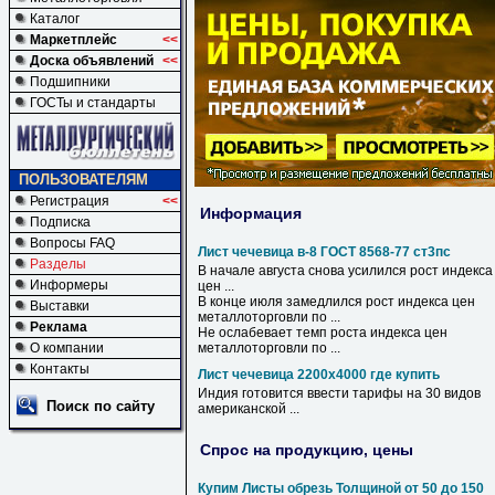
Каталог
Маркетплейс
<<
Доска объявлений
<<
Подшипники
ГОСТы и стандарты
ПОЛЬЗОВАТЕЛЯМ
Регистрация
<<
Информация
Подписка
Вопросы FAQ
Лист чечевица в-8 ГОСТ 8568-77 ст3пс
Разделы
В
начале августа снова усилился рост индекса
Информеры
цен ...
В
конце июля замедлился рост индекса цен
Выставки
металлоторговли по ...
Реклама
Не ослабевает темп роста индекса цен
О компании
металлоторговли по ...
Контакты
Лист чечевица 2200х4000 где купить
Индия готовится ввести тарифы на 30 видов
Поиск по сайту
американской ...
Спрос на продукцию, цены
Купим Листы обрезь Толщиной от 50 до 150