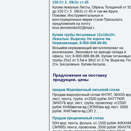
150 Ст 3 . 09г2с ст 45
Купим лежалые Листы, Обрезь Толщиной от 5
до 150 Ст 3 . 09г2с ст 45 А так-же Круги,
Поковки. Инструментальные и
конструкционные марки стали Присылать
предложения на почту
leva.demidenko02@mail.r...
Купим трубы бесшовные 12х18н10т.
Лежалые. Вырезку. Не короче 4м.
Нержавеющие. 8-900-088-88-86.
Возьмём нержавеющий металлопрокат на
реализацию. Экономьте на аренде склада и
офиса. тел: 8-900-088-88-86. Купим титановые
трубы 25х2 от 5.5м и 38х2 от 3.7м. Вырезку. По
2тн. Бесшовные. Купим бесшов...
Предложения на поставку
продукции, цены
продам Жаропрочный литьевой сплав
Продам жаропрочный сплав ХН78Т, ЭИ435 круг
лист, лента, труба. от2500 руб\кг ХН77ТЮР,
ЭИ437Б круг, лист, труба, проволоку. от2500
руб/кг ХН68вмтюк-вд (ЭП693ва-вд) лист. 3000
руб/кг. ХН67мвтю-вд (ЭП 2...
Продам прецизионный сплав
50Н круг, лента, фольга. от 1500 руб/кг 40КХН
(ЭИ995) лента, проволока. 3500 руб/кг 36НХТ