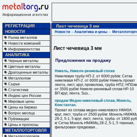
РЕГИСТРАЦИЯ
Лист чечевица 3 мм
НОВОСТИ
Новости
Аналитика и цены
Металлоторг
Рынка металлов
Новости компаний
Лист чечевица 3 мм
Информагентства
АНАЛИТИКА
Предложения на продажу
Черные металлы
Цветные металлы
Никель, Никеле-рениевый сплав
Драгоценные металлы
Никелевую трубу НП-2. от 6000 руб/кг. Сетка
Металлолом
никелевая НП-2. от 6000 руб/кг Никель прокат
Сырье
лента, лист, круг, проволока, труба НП2; НП0э
от 3500 руб/кг Никеле-рениевый сплав НР-10
Статистика
ВП круг, лента. Sus...
Индекс цен России
продам Медно-никелевый сплав, Монель,
Мировые цены
Константан.
Цены на биржах
Прокат из сплава медно-никелевого НМ40А:
Вопрос месяца
круг, лист, труба от 2500 руб/кг. Монель НМЖМ
28-2, 5-1, 5 круг, лист, лента, труба. от 1800 руб
Публикации
кг Сетка Монель НМЖМц 28-2, 5-1, 5 тканная,
Цены и прогнозы
фильтровая прядковая...
МЕТАЛЛОТОРГОВЛЯ
Металлоторговля