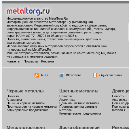
Информационное агентство MetalTorg.Ru
.
Информационное агентство Металлторг. Ру (MetalTorg.Ru)
зарегистрировано Федеральной службой по надзору в сфере связи,
информационных технологий и массовых коммуникаций (Роскомнадзор),
регистрационный номер и дата принятия решения о регистрации:
серия ИА № ФС 77 - 85704 от 03 августа 2023 г.
Новости, аналитика, цены, статистика рынка черных, цветных и
драгоценных металлов.
Использование открытых материалов разрешается с обязательной
гиперссылкой на MetalTorg.Ru
Мнение авторов материалов, размещаемых на сайте MetalTorg.Ru, может
не совпадать с мнением редакции.
Контакты
Подписка
Реклама
RSS
ВКонтакте
Одноклассники
Черные металлы
Цветные металлы
Драгоц
Новости
Новости
Новости
Аналитика
Аналитика
Аналитика
Цены на черные металлы
Цены на цветные металлы
Цены на д
Прогнозы цен на черные металлы
Прогнозы цен на цветные
Прогнозы ц
Коммерческие предложения
металлы
металлы
Коммерческие предложения
Металлоторговля
Доска объявлений
Реклам