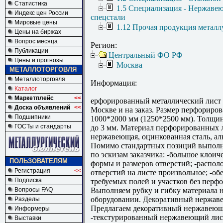
Статистика
1.5 Специализация - Нержаве
Индекс цен России
спецстали
Мировые цены
1.12 Прочая продукция металл
Цены на биржах
Вопрос месяца
Регион:
Публикации
Центральный ФО РФ
Цены и прогнозы
Москва
МЕТАЛЛОТОРГОВЛЯ
Металлоторговля
Информация:
Каталог
Маркетплейс
<<
ерфорированный металлический лист с
Доска объявлений
<<
Москве и на заказ. Размер перфориров
Подшипники
1000*2000 мм (1250*2500 мм). Толщина
ГОСТы и стандарты
до 3 мм. Материал перфорированных л
нержавеющая, оцинкованная сталь, а
Помимо стандартных позиций выпол
по эскизам заказчика: -большое клоич
ПОЛЬЗОВАТЕЛЯМ
формы и размеров отверстий; -распол
Регистрация
<<
отверстий на листе произвольное; -об
Подписка
требуемых полей и участков без перф
Вопросы FAQ
Выполняем рубку и гибку материала 
оборудовании. Декоративный нержав
Разделы
Предлагаем декоративный нержавеющ
Информеры
-текстурированный нержавеющий ли
Выставки