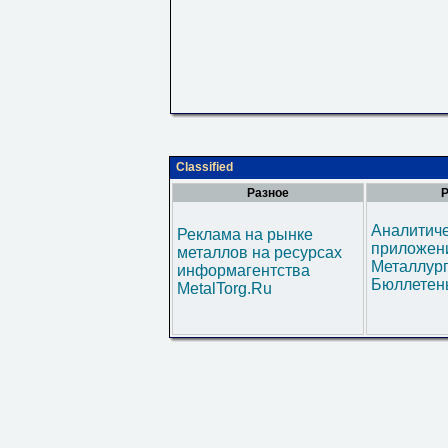
Classified
Разное
Р
Аналитич
Реклама на рынке
приложени
металлов на ресурсах
Металлур
информагентства
Бюллетен
MetalTorg.Ru