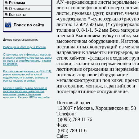
AN -нержавеющие листы зеркальные
Реклама
листы со шлифованной поверхностью
О компании
листы, пуклевка (дуэт, квинтет, чечев
Контакты
-суперзеркало * -суперзеркало+рисуно
листов: 1250*2500 мм, (* суперзеркал
Поиск по сайту
толщина 0, 8-1-1, 5-2 мм Весь матери
пленкой Выполняем рубку и гибку ма
Другие проекты компании:
высокоточном оборудовании. Изготов
нестандартных конструкций из метал
Инфляция в 2026 году в России
направление: элементы интерьеров, 
Строительство и финансы: новости
стиле хай-тек: -фасады и входные гру
и анализ строительного рынка, цены
на жилье и стройматериалы, ставки
стойки; -колонны из нержавеющей ста
по ипотеке.
лестничные ограждения из нержавейк
Российская недвижимость (RN.RU):
потолки; -торговое оборудование.
рынок коммерческой и жилой
недвижимости и земли, ипотека и
металлоконструкции под ключ: проек
оценка квартир и домов.
изготовлние, монтаж, гарантийное и
Бензин Онлайн: рынок бензина и
послегарантийное обслуживание.
горюче-смазочных материалов,
аналитика, цены и биржевые
котировки. Каталог НПЗ и нефтебаз.
Почтовый адрес:
123007 г.Москва, Хорошевское ш, 58
Телефон:
()(095) 789 11 76
Факс:
(095) 789 11 6
Сайт: