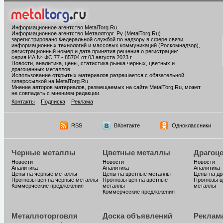
Информационное агентство MetalTorg.Ru
.
Информационное агентство Металлторг. Ру (MetalTorg.Ru)
зарегистрировано Федеральной службой по надзору в сфере связи,
информационных технологий и массовых коммуникаций (Роскомнадзор),
регистрационный номер и дата принятия решения о регистрации:
серия ИА № ФС 77 - 85704 от 03 августа 2023 г.
Новости, аналитика, цены, статистика рынка черных, цветных и
драгоценных металлов.
Использование открытых материалов разрешается с обязательной
гиперссылкой на MetalTorg.Ru
Мнение авторов материалов, размещаемых на сайте MetalTorg.Ru, может
не совпадать с мнением редакции.
Контакты
Подписка
Реклама
RSS
ВКонтакте
Одноклассники
Черные металлы
Цветные металлы
Драгоц
Новости
Новости
Новости
Аналитика
Аналитика
Аналитика
Цены на черные металлы
Цены на цветные металлы
Цены на д
Прогнозы цен на черные металлы
Прогнозы цен на цветные
Прогнозы ц
Коммерческие предложения
металлы
металлы
Коммерческие предложения
Металлоторговля
Доска объявлений
Реклам