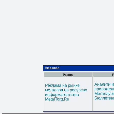
Classified
Разное
Р
Аналитич
Реклама на рынке
приложени
металлов на ресурсах
Металлур
информагентства
Бюллетен
MetalTorg.Ru