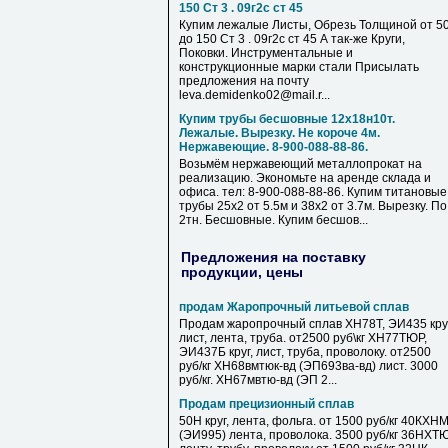
150 Ст 3 . 09г2с ст 45
Купим лежалые Листы, Обрезь Толщиной от 5
до 150 Ст 3 . 09г2с ст 45 А так-же Круги,
Поковки. Инструментальные и
конструкционные марки стали Присылать
предложения на почту
leva.demidenko02@mail.r...
Купим трубы бесшовные 12х18н10т.
Лежалые. Вырезку. Не короче 4м.
Нержавеющие. 8-900-088-88-86.
Возьмём нержавеющий металлопрокат на
реализацию. Экономьте на аренде склада и
офиса. тел: 8-900-088-88-86. Купим титановые
трубы 25х2 от 5.5м и 38х2 от 3.7м. Вырезку. По
2тн. Бесшовные. Купим бесшов...
Предложения на поставку
продукции, цены
продам Жаропрочный литьевой сплав
Продам жаропрочный сплав ХН78Т, ЭИ435 круг
лист, лента, труба. от2500 руб\кг ХН77ТЮР,
ЭИ437Б круг, лист, труба, проволоку. от2500
руб/кг ХН68вмтюк-вд (ЭП693ва-вд) лист. 3000
руб/кг. ХН67мвтю-вд (ЭП 2...
Продам прецизионный сплав
50Н круг, лента, фольга. от 1500 руб/кг 40КХН
(ЭИ995) лента, проволока. 3500 руб/кг 36НХТ