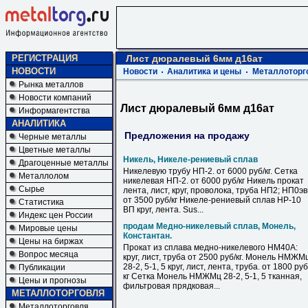
РЕГИСТРАЦИЯ
Лист дюралевый 6мм д16ат
НОВОСТИ
Новости
Аналитика и цены
Металлоторг
Рынка металлов
Новости компаний
Лист дюралевый 6мм д16ат
Информагентства
АНАЛИТИКА
Предложения на продажу
Черные металлы
Цветные металлы
Никель, Никеле-рениевый сплав
Драгоценные металлы
Никелевую трубу НП-2. от 6000 руб/кг. Сетка
Металлолом
никелевая НП-2. от 6000 руб/кг Никель прокат
Сырье
лента, лист, круг, проволока, труба НП2; НП0э
от 3500 руб/кг Никеле-рениевый сплав НР-10
Статистика
ВП круг, лента. Sus...
Индекс цен России
продам Медно-никелевый сплав, Монель,
Мировые цены
Константан.
Цены на биржах
Прокат из сплава медно-никелевого НМ40А:
Вопрос месяца
круг, лист, труба от 2500 руб/кг. Монель НМЖМ
28-2, 5-1, 5 круг, лист, лента, труба. от 1800 руб
Публикации
кг Сетка Монель НМЖМц 28-2, 5-1, 5 тканная,
Цены и прогнозы
фильтровая прядковая...
МЕТАЛЛОТОРГОВЛЯ
Металлоторговля