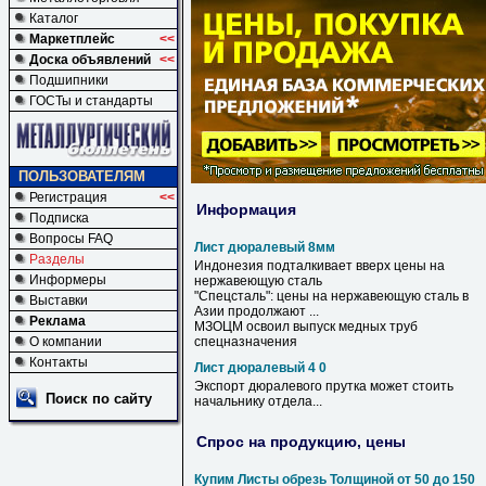
Каталог
Маркетплейс
<<
Доска объявлений
<<
Подшипники
ГОСТы и стандарты
ПОЛЬЗОВАТЕЛЯМ
Регистрация
<<
Информация
Подписка
Вопросы FAQ
Лист дюралевый 8мм
Разделы
Индонезия подталкивает вверх цены на
Информеры
нержавеющую сталь
"Спецсталь": цены на нержавеющую сталь в
Выставки
Азии продолжают ...
Реклама
МЗОЦМ освоил выпуск медных труб
О компании
спецназначения
Контакты
Лист дюралевый 4 0
Экспорт
дюралевого
прутка может стоить
Поиск по сайту
начальнику отдела...
Спрос на продукцию, цены
Купим Листы обрезь Толщиной от 50 до 150