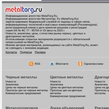
Информационное агентство MetalTorg.Ru
.
Информационное агентство Металлторг. Ру (MetalTorg.Ru)
зарегистрировано Федеральной службой по надзору в сфере связи,
информационных технологий и массовых коммуникаций (Роскомнадзор),
регистрационный номер и дата принятия решения о регистрации:
серия ИА № ФС 77 - 85704 от 03 августа 2023 г.
Новости, аналитика, цены, статистика рынка черных, цветных и
драгоценных металлов.
Использование открытых материалов разрешается с обязательной
гиперссылкой на MetalTorg.Ru
Мнение авторов материалов, размещаемых на сайте MetalTorg.Ru, может
не совпадать с мнением редакции.
Контакты
Подписка
Реклама
RSS
ВКонтакте
Одноклассники
Черные металлы
Цветные металлы
Драгоц
Новости
Новости
Новости
Аналитика
Аналитика
Аналитика
Цены на черные металлы
Цены на цветные металлы
Цены на д
Прогнозы цен на черные металлы
Прогнозы цен на цветные
Прогнозы ц
Коммерческие предложения
металлы
металлы
Коммерческие предложения
Металлоторговля
Доска объявлений
Реклам