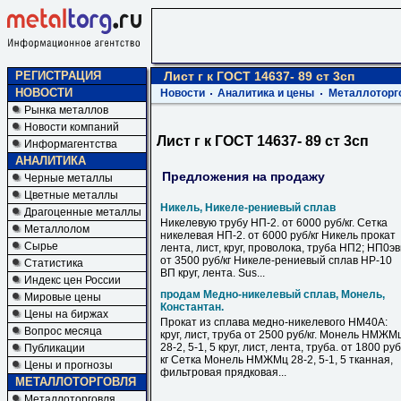
РЕГИСТРАЦИЯ
Лист г к ГОСТ 14637- 89 ст 3сп
НОВОСТИ
Новости
Аналитика и цены
Металлоторг
Рынка металлов
Новости компаний
Лист г к ГОСТ 14637- 89 ст 3сп
Информагентства
АНАЛИТИКА
Предложения на продажу
Черные металлы
Цветные металлы
Никель, Никеле-рениевый сплав
Драгоценные металлы
Никелевую трубу НП-2. от 6000 руб/кг. Сетка
Металлолом
никелевая НП-2. от 6000 руб/кг Никель прокат
Сырье
лента, лист, круг, проволока, труба НП2; НП0э
от 3500 руб/кг Никеле-рениевый сплав НР-10
Статистика
ВП круг, лента. Sus...
Индекс цен России
продам Медно-никелевый сплав, Монель,
Мировые цены
Константан.
Цены на биржах
Прокат из сплава медно-никелевого НМ40А:
Вопрос месяца
круг, лист, труба от 2500 руб/кг. Монель НМЖМ
28-2, 5-1, 5 круг, лист, лента, труба. от 1800 руб
Публикации
кг Сетка Монель НМЖМц 28-2, 5-1, 5 тканная,
Цены и прогнозы
фильтровая прядковая...
МЕТАЛЛОТОРГОВЛЯ
Металлоторговля