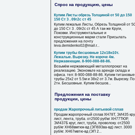
Спрос на продукцию, цены
Купим Листы обрезь Толщиной от 50 до 150
150 Ст 3 . 09г2с ст 45
Купим лежалые Листы, Обрезь Толщиной от 5
до 150 Ст 3 . 09г2с ст 45 А так-же Круги,
Поковки. Инструментальные и
конструкционные марки стали Присылать
предложения на почту
leva.demidenko02@mail.r...
Купим трубы бесшовные 12х18н10т.
Лежалые. Вырезку. Не короче 4м.
Нержавеющие. 8-900-088-88-86.
Возьмём нержавеющий металлопрокат на
реализацию. Экономьте на аренде склада и
офиса. тел: 8-900-088-88-86. Купим титановые
трубы 25х2 от 5.5м и 38х2 от 3.7м. Вырезку. По
2тн. Бесшовные. Купим бесшов...
Предложения на поставку
продукции, цены
продам Жаропрочный литьевой сплав
Продам жаропрочный сплав ХН78Т, ЭИ435 круг
лист, лента, труба. от2500 руб\кг ХН77ТЮР,
ЭИ437Б круг, лист, труба, проволоку. от2500
руб/кг ХН68вмтюк-вд (ЭП693ва-вд) лист. 3000
руб/кг. ХН67мвтю-вд (ЭП 2...