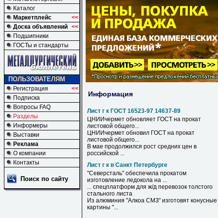
Каталог
Маркетплейс
<<
Доска объявлений
<<
Подшипники
ГОСТы и стандарты
ПОЛЬЗОВАТЕЛЯМ
Регистрация
<<
Информация
Подписка
Вопросы FAQ
Лист г к ГОСТ 16523-97 14637-89
Разделы
ЦНИИчермет обновляет
ГОСТ
на прокат
Информеры
листовой общего...
ЦНИИчермет обновил
ГОСТ
на прокат
Выставки
листовой общего...
Реклама
В мае продолжился рост средних цен в
О компании
российской ...
Контакты
Лист г к в Санкт Петербурге
"Северсталь" обеспечила прокатом
Поиск по сайту
изготовление ледокола на ...
... спецплатформ для ж/д перевозок толстого
стального
листа
Из алюминия "Алкоа СМЗ" изготовят конусные
картины "...