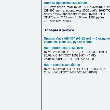
Продам прецизионный сплав
50Н круг, лента, фольга. от 1500 руб/кг 40КХН
(ЭИ995) лента, проволока. 3500 руб/кг 36НХТ
ленту, трубу, проволоку от 1500 руб/кг 32НК
ЭП475 круг: ? 42 мм и ? 100 мм. 1200 руб/кг
29НКВИ круг, лента, л...
Товары и услуги
Продам Лист AISI 304 (06-12 мм) — Складско
хранение. Цена 230 руб./кг с НДС!
Лист холоднокатаный (х/к)
Лист 1250х2500 БТ-БШ-БД-ПВ-О ГОСТ 19904-
90/08пс-6-II-Г ГОСТ 16523-97 (НЛМК)
05/06/07/08/1, 0/1, 2/1, 4/1, 5/2, 0/3, 0
Лист горячекатаный (г/к)
Лист 1500х6000 Б-НО-ПН ГОСТ 19903-2015/
Ст3сп-5-СВ ГОСТ 14637-2024 (НЛМК)