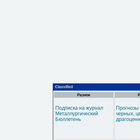
Classified
Разное
Р
Подписка на журнал
Прогнозы 
Металлургический
черных, ц
Бюллетень
драгоценн