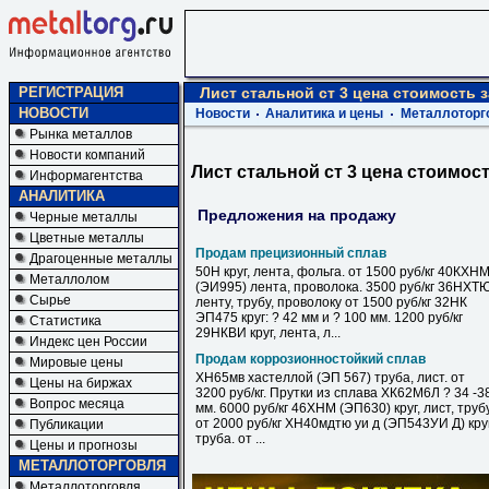
РЕГИСТРАЦИЯ
Лист стальной ст 3 цена стоимость з
НОВОСТИ
Новости
Аналитика и цены
Металлоторг
Рынка металлов
Новости компаний
Лист стальной ст 3 цена стоимост
Информагентства
АНАЛИТИКА
Предложения на продажу
Черные металлы
Цветные металлы
Продам прецизионный сплав
Драгоценные металлы
50Н круг, лента, фольга. от 1500 руб/кг 40КХН
Металлолом
(ЭИ995) лента, проволока. 3500 руб/кг 36НХТ
Сырье
ленту, трубу, проволоку от 1500 руб/кг 32НК
ЭП475 круг: ? 42 мм и ? 100 мм. 1200 руб/кг
Статистика
29НКВИ круг, лента, л...
Индекс цен России
Продам коррозионностойкий сплав
Мировые цены
ХН65мв хастеллой (ЭП 567) труба, лист. от
Цены на биржах
3200 руб/кг. Прутки из сплава ХК62М6Л ? 34 -3
Вопрос месяца
мм. 6000 руб/кг 46ХНМ (ЭП630) круг, лист, труб
от 2000 руб/кг ХН40мдтю уи д (ЭП543УИ Д) круг
Публикации
труба. от ...
Цены и прогнозы
МЕТАЛЛОТОРГОВЛЯ
Металлоторговля