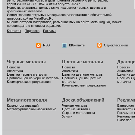
регистрационный номер и дата принятия решения о регистрации:
серия ИА № ФС 77 - 85704 от 03 августа 2023 г.
Новости, аналитика, цены, статистика рынка черных, цветных и
драгоценных металлов.
Использование открытых материалов разрешается с обязательной
гиперссылкой на MetalTorg.Ru
Мнение авторов материалов, размещаемых на сайте MetalTorg.Ru, может
не совпадать с мнением редакции.
Контакты
Подписка
Реклама
RSS
ВКонтакте
Одноклассники
Черные металлы
Цветные металлы
Драгоц
Новости
Новости
Новости
Аналитика
Аналитика
Аналитика
Цены на черные металлы
Цены на цветные металлы
Цены на д
Прогнозы цен на черные металлы
Прогнозы цен на цветные
Прогнозы ц
Коммерческие предложения
металлы
металлы
Коммерческие предложения
Металлоторговля
Доска объявлений
Реклам
Каталог организаций
Черные металлы
Баннерная
Металлургический маркетплейс
Цветные металлы
Контекстны
Сырье и металлолом
Реклама в 
Услуги
Региональн
Classified