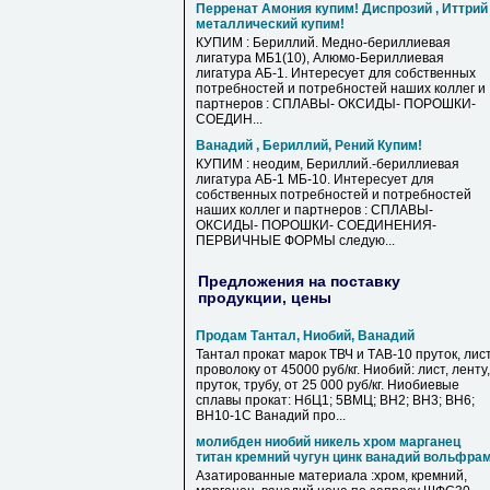
Перренат Амония купим! Диспрозий , Иттрий
металлический купим!
КУПИМ : Бериллий. Медно-бериллиевая
лигатура МБ1(10), Алюмо-Бериллиевая
лигатура АБ-1. Интересует для собственных
потребностей и потребностей наших коллег и
партнеров : СПЛАВЫ- ОКСИДЫ- ПОРОШКИ-
СОЕДИН...
Ванадий , Бериллий, Рений Купим!
КУПИМ : неодим, Бериллий.-бериллиевая
лигатура АБ-1 МБ-10. Интересует для
собственных потребностей и потребностей
наших коллег и партнеров : СПЛАВЫ-
ОКСИДЫ- ПОРОШКИ- СОЕДИНЕНИЯ-
ПЕРВИЧНЫЕ ФОРМЫ следую...
Предложения на поставку
продукции, цены
Продам Тантал, Ниобий, Ванадий
Тантал прокат марок ТВЧ и ТАВ-10 пруток, лист
проволоку от 45000 руб/кг. Ниобий: лист, ленту,
пруток, трубу, от 25 000 руб/кг. Ниобиевые
сплавы прокат: НбЦ1; 5ВМЦ; ВН2; ВН3; ВН6;
ВН10-1С Ванадий про...
молибден ниобий никель хром марганец
титан кремний чугун цинк ванадий вольфра
Азатированные материала :хром, кремний,