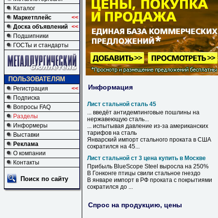
Каталог
Маркетплейс
<<
Доска объявлений
<<
Подшипники
ГОСТы и стандарты
ПОЛЬЗОВАТЕЛЯМ
Информация
Регистрация
<<
Подписка
Лист стальной сталь 45
Вопросы FAQ
... введёт антидемпинговые пошлины на
Разделы
нержавеющую
сталь
...
Информеры
... испытывая давление из-за американских
тарифов на
сталь
Выставки
Январский импорт
стального
проката в США
Реклама
сократился на
45
...
О компании
Лист стальной ст 3 цена купить в Москве
Контакты
Прибыль BlueScope Steel выросла на 250%
В
Гонконге птицы свили
стальное
гнездо
Поиск по сайту
В
январе импорт
в
РФ проката с покрытиями
сократился до ...
Спрос на продукцию, цены