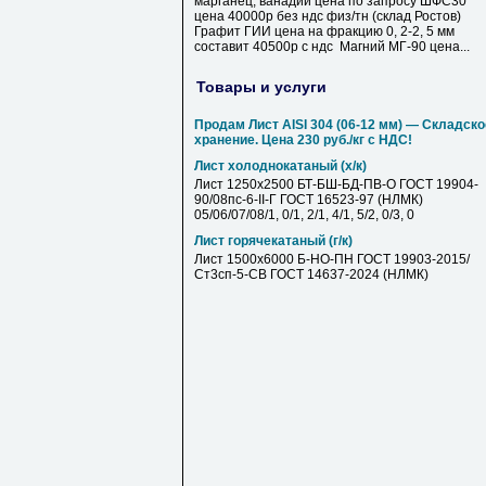
марганец, ванадий цена по запросу ШФС30
цена 40000р без ндс физ/тн (склад Ростов)
Графит ГИИ цена на фракцию 0, 2-2, 5 мм
составит 40500р с ндс Магний МГ-90 цена...
Товары и услуги
Продам Лист AISI 304 (06-12 мм) — Складско
хранение. Цена 230 руб./кг с НДС!
Лист холоднокатаный (х/к)
Лист 1250х2500 БТ-БШ-БД-ПВ-О ГОСТ 19904-
90/08пс-6-II-Г ГОСТ 16523-97 (НЛМК)
05/06/07/08/1, 0/1, 2/1, 4/1, 5/2, 0/3, 0
Лист горячекатаный (г/к)
Лист 1500х6000 Б-НО-ПН ГОСТ 19903-2015/
Ст3сп-5-СВ ГОСТ 14637-2024 (НЛМК)