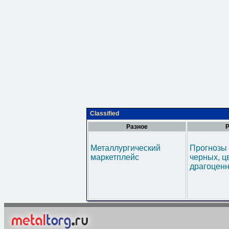
Classified
Разное
Р
Металлургический
Прогнозы 
маркетплейс
черных, ц
драгоценн