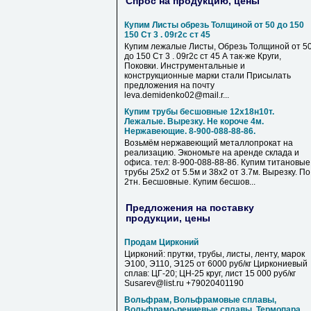
Спрос на продукцию, цены
Купим Листы обрезь Толщиной от 50 до 150
150 Ст 3 . 09г2с ст 45
Купим лежалые Листы, Обрезь Толщиной от 5
до 150 Ст 3 . 09г2с ст 45 А так-же Круги,
Поковки. Инструментальные и
конструкционные марки стали Присылать
предложения на почту
leva.demidenko02@mail.r...
Купим трубы бесшовные 12х18н10т.
Лежалые. Вырезку. Не короче 4м.
Нержавеющие. 8-900-088-88-86.
Возьмём нержавеющий металлопрокат на
реализацию. Экономьте на аренде склада и
офиса. тел: 8-900-088-88-86. Купим титановые
трубы 25х2 от 5.5м и 38х2 от 3.7м. Вырезку. По
2тн. Бесшовные. Купим бесшов...
Предложения на поставку
продукции, цены
Продам Цирконий
Цирконий: прутки, трубы, листы, ленту, марок
Э100, Э110, Э125 от 6000 руб/кг Циркониевый
сплав: ЦГ-20; ЦН-25 круг, лист 15 000 руб/кг
Susarev@list.ru +79020401190
Вольфрам, Вольфрамовые сплавы,
Вольфрамо-рениевые сплавы, Термопара