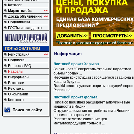
Каталог
Маркетплейс
<<
Доска объявлений
<<
Подшипники
ГОСТы и стандарты
ПОЛЬЗОВАТЕЛЯМ
Информация
Регистрация
<<
Подписка
Листовой прокат Харьков
Вопросы FAQ
За пять лет "Северсталь-Украина" нарастила
Разделы
объем продаж ...
Информеры
Несущие конструкции строящегося стадиона в
Казани будут ...
Выставки
Ruukki сможет удовлетворить растущий спрос
Реклама
России на ...
О компании
Листовой прокат фольга
Контакты
Hindalco Industries расширяет алюминиевые
мощности в Индии
Поиск по сайту
Отгрузки алюминия потребителям в Японии
ненамного выросли в ...
Росстат отметил снижение цен
металлопродукции только в ...