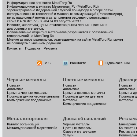
Информационное агентство MetalTorg.Ru
.
Информационное агентство Металлторг. Ру (MetalTorg.Ru)
зарегистрировано Федеральной службой по надзору в сфере связи,
информационных технологий и массовых коммуникаций (Роскомнадзор),
регистрационный номер и дата принятия решения о регистрации:
серия ИА № ФС 77 - 85704 от 03 августа 2023 г.
Новости, аналитика, цены, статистика рынка черных, цветных и
драгоценных металлов.
Использование открытых материалов разрешается с обязательной
гиперссылкой на MetalTorg.Ru
Мнение авторов материалов, размещаемых на сайте MetalTorg.Ru, может
не совпадать с мнением редакции.
Контакты
Подписка
Реклама
RSS
ВКонтакте
Одноклассники
Черные металлы
Цветные металлы
Драгоц
Новости
Новости
Новости
Аналитика
Аналитика
Аналитика
Цены на черные металлы
Цены на цветные металлы
Цены на д
Прогнозы цен на черные металлы
Прогнозы цен на цветные
Прогнозы ц
Коммерческие предложения
металлы
металлы
Коммерческие предложения
Металлоторговля
Доска объявлений
Реклам
Каталог организаций
Черные металлы
Баннерная
Металлургический маркетплейс
Цветные металлы
Контекстны
Сырье и металлолом
Реклама в 
Услуги
Региональн