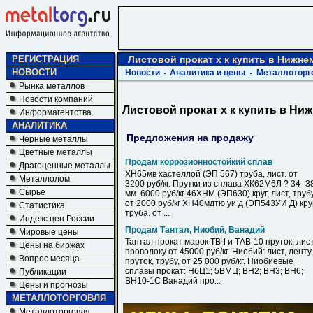
РЕГИСТРАЦИЯ
Листовой прокат х к купить в Нижн
НОВОСТИ
Новости
Аналитика и цены
Металлоторг
Рынка металлов
Новости компаний
Листовой прокат х к купить в Ни
Информагентства
АНАЛИТИКА
Предложения на продажу
Черные металлы
Цветные металлы
Продам коррозионностойкий сплав
Драгоценные металлы
ХН65мв хастеллой (ЭП 567) труба, лист. от
Металлолом
3200 руб/кг. Прутки из сплава ХК62М6Л ? 34 -3
Сырье
мм. 6000 руб/кг 46ХНМ (ЭП630) круг, лист, труб
от 2000 руб/кг ХН40мдтю уи д (ЭП543УИ Д) круг
Статистика
труба. от ...
Индекс цен России
Продам Тантал, Ниобий, Ванадий
Мировые цены
Тантал прокат марок ТВЧ и ТАВ-10 пруток, лист
Цены на биржах
проволоку от 45000 руб/кг. Ниобий: лист, ленту,
Вопрос месяца
пруток, трубу, от 25 000 руб/кг. Ниобиевые
сплавы прокат: НбЦ1; 5ВМЦ; ВН2; ВН3; ВН6;
Публикации
ВН10-1С Ванадий про...
Цены и прогнозы
МЕТАЛЛОТОРГОВЛЯ
Металлоторговля