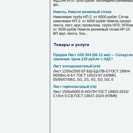
МД15НПА от 5000 руб/кг. Молибдено-рениеву
фо...
Никель, Никеле-рениевый сплав
Никелевую трубу НП-2. от 6000 руб/кг. Сетка
никелевая НП-2. от 6000 руб/кг Никель прокат
лента, лист, круг, проволока, труба НП2; НП0э
от 3500 руб/кг Никеле-рениевый сплав НР-10
ВП круг, лента. Sus...
Товары и услуги
Продам Лист AISI 304 (06-12 мм) — Складско
хранение. Цена 230 руб./кг с НДС!
Лист холоднокатаный (х/к)
Лист 1250х2500 БТ-БШ-БД-ПВ-О ГОСТ 19904-
90/08пс-6-II-Г ГОСТ 16523-97 (НЛМК)
05/06/07/08/1, 0/1, 2/1, 4/1, 5/2, 0/3, 0
Лист горячекатаный (г/к)
Лист 1500х6000 Б-НО-ПН ГОСТ 19903-2015/
Ст3сп-5-СВ ГОСТ 14637-2024 (НЛМК)