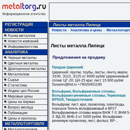
РЕГИСТРАЦИЯ
Листы металла Липецк
НОВОСТИ
Новости
Аналитика и цены
Металлоторг
Рынка металлов
Новости компаний
Листы металла Липецк
Информагентства
АНАЛИТИКА
Предложения на продажу
Черные металлы
Цветные металлы
Продам Цирконий
Драгоценные металлы
Цирконий: прутки, трубы, листы, ленту, марок
Металлолом
Э100, Э110, Э125 от 6000 руб/кг Циркониевый
Сырье
сплав: ЦГ-20; ЦН-25 круг, лист 15 000 руб/кг
Susarev@list.ru +79020401190
Статистика
Индекс цен России
Вольфрам, Вольфрамовые сплавы,
Вольфрамо-рениевые сплавы, Термопара
Мировые цены
ВР5/20, Твердосплавов
Цены на биржах
Вольфрам: лист, круг, проволоку, электроды,
Вопрос месяца
порошок Тигель вольфрамовый и ВР27
Вольфрамовые сплавы марок ВНЖ 7-3; ВНМ 5
Публикации
3; ВД 20; ВНБ-3 от 5000 руб/кг. Вольфрамо-
Цены и прогнозы
рениевую проволоку, лист, фольгу: ВР-...
МЕТАЛЛОТОРГОВЛЯ
Металлоторговля