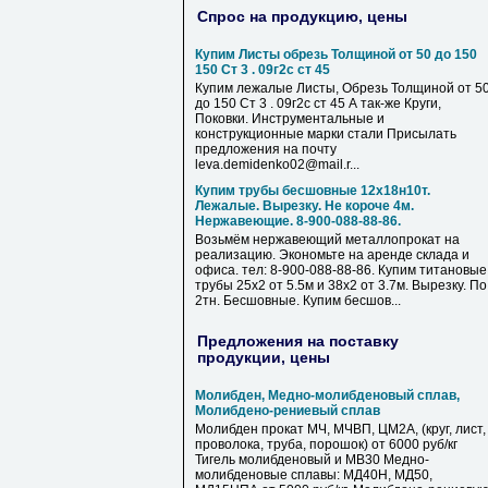
Спрос на продукцию, цены
Купим Листы обрезь Толщиной от 50 до 150
150 Ст 3 . 09г2с ст 45
Купим лежалые Листы, Обрезь Толщиной от 5
до 150 Ст 3 . 09г2с ст 45 А так-же Круги,
Поковки. Инструментальные и
конструкционные марки стали Присылать
предложения на почту
leva.demidenko02@mail.r...
Купим трубы бесшовные 12х18н10т.
Лежалые. Вырезку. Не короче 4м.
Нержавеющие. 8-900-088-88-86.
Возьмём нержавеющий металлопрокат на
реализацию. Экономьте на аренде склада и
офиса. тел: 8-900-088-88-86. Купим титановые
трубы 25х2 от 5.5м и 38х2 от 3.7м. Вырезку. По
2тн. Бесшовные. Купим бесшов...
Предложения на поставку
продукции, цены
Молибден, Медно-молибденовый сплав,
Молибдено-рениевый сплав
Молибден прокат МЧ, МЧВП, ЦМ2А, (круг, лист,
проволока, труба, порошок) от 6000 руб/кг
Тигель молибденовый и МВ30 Медно-
молибденовые сплавы: МД40Н, МД50,