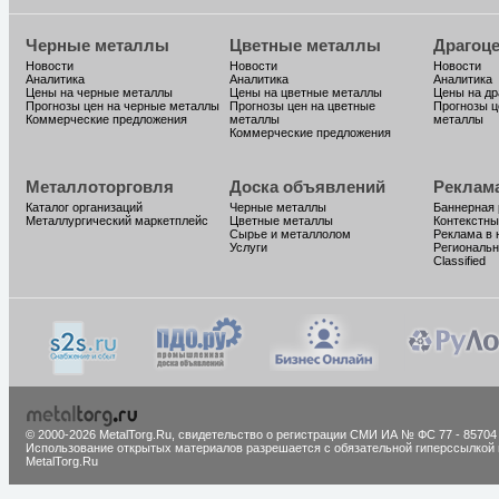
Черные металлы
Цветные металлы
Драгоц
Новости
Новости
Новости
Аналитика
Аналитика
Аналитика
Цены на черные металлы
Цены на цветные металлы
Цены на д
Прогнозы цен на черные металлы
Прогнозы цен на цветные
Прогнозы ц
Коммерческие предложения
металлы
металлы
Коммерческие предложения
Металлоторговля
Доска объявлений
Реклам
Каталог организаций
Черные металлы
Баннерная
Металлургический маркетплейс
Цветные металлы
Контекстны
Сырье и металлолом
Реклама в 
Услуги
Региональн
Classified
© 2000-2026 MetalTorg.Ru,
cвидетельство о регистрации СМИ ИА № ФС 77 - 85704
Использование открытых материалов разрешается с обязательной гиперссылкой 
MetalTorg.Ru