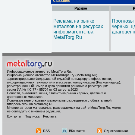
Classified
Разное
Р
Реклама на рынке
Прогнозы 
металлов на ресурсах
черных, ц
информагентства
драгоценн
MetalTorg.Ru
Информационное агентство MetalTorg.Ru
.
Информационное агентство Металлторг. Ру (MetalTorg.Ru)
зарегистрировано Федеральной службой по надзору в сфере связи,
информационных технологий и массовых коммуникаций (Роскомнадзор),
регистрационный номер и дата принятия решения о регистрации:
серия ИА № ФС 77 - 85704 от 03 августа 2023 г.
Новости, аналитика, цены, статистика рынка черных, цветных и
драгоценных металлов.
Использование открытых материалов разрешается с обязательной
гиперссылкой на MetalTorg.Ru
Мнение авторов материалов, размещаемых на сайте MetalTorg.Ru, может
не совпадать с мнением редакции.
Контакты
Подписка
Реклама
RSS
ВКонтакте
Одноклассники