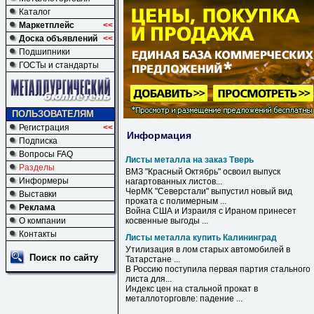
Каталог
Маркетплейс
<<
Доска объявлений
<<
Подшипники
ГОСТы и стандарты
ПОЛЬЗОВАТЕЛЯМ
Регистрация
<<
Информация
Подписка
Вопросы FAQ
Листы металла на заказ Тверь
Разделы
ВМЗ "Красный Октябрь" освоил выпуск
Информеры
нагартованных
листов
...
ЧерМК "Северстали" выпустил новый вид
Выставки
проката с полимерным ...
Реклама
Война США и Израиля с Ираном принесет
О компании
косвенные выгоды ...
Контакты
Листы металла купить Калининград
Утилизация в лом старых автомобилей в
Поиск по сайту
Татарстане ...
В Россию поступила первая партия стального
листа
для...
Индекс цен на стальной прокат в
металлоторговле: падение ...