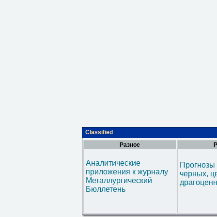
Classified
Разное
Р
Аналитические
Прогнозы 
приложения к журналу
черных, ц
Металлургический
драгоценн
Бюллетень