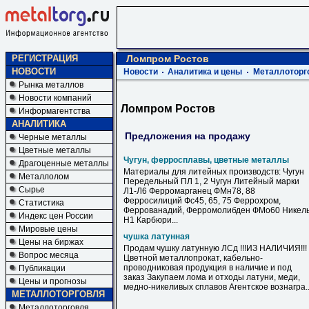
РЕГИСТРАЦИЯ
Ломпром Ростов
НОВОСТИ
Новости
Аналитика и цены
Металлоторг
Рынка металлов
Новости компаний
Ломпром Ростов
Информагентства
АНАЛИТИКА
Предложения на продажу
Черные металлы
Цветные металлы
Чугун, ферросплавы, цветные металлы
Драгоценные металлы
Материалы для литейных производств: Чугун
Металлолом
Передельный ПЛ 1, 2 Чугун Литейный марки
Сырье
Л1-Л6 Ферромарганец ФМн78, 88
Ферросилиций Фс45, 65, 75 Феррохром,
Статистика
Феррованадий, Ферромолибден ФМо60 Никел
Индекс цен России
Н1 Карбюри...
Мировые цены
чушка латунная
Цены на биржах
Продам чушку латунную ЛСд !!!ИЗ НАЛИЧИЯ!!!
Вопрос месяца
Цветной металлопрокат, кабельно-
проводниковая продукция в наличие и под
Публикации
заказ Закупаем лома и отходы латуни, меди,
Цены и прогнозы
медно-никеливых сплавов Агентское вознагра..
МЕТАЛЛОТОРГОВЛЯ
Металлоторговля