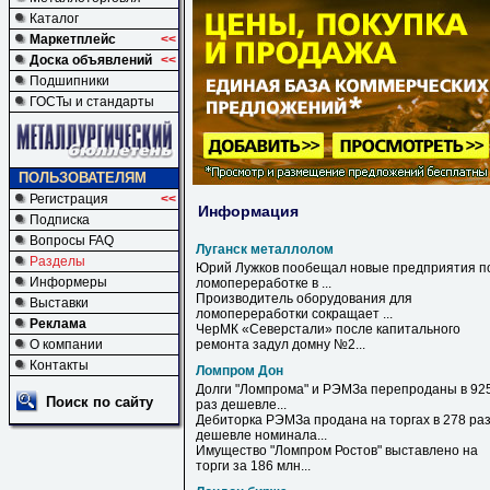
Каталог
Маркетплейс
<<
Доска объявлений
<<
Подшипники
ГОСТы и стандарты
ПОЛЬЗОВАТЕЛЯМ
Регистрация
<<
Информация
Подписка
Вопросы FAQ
Луганск металлолом
Разделы
Юрий Лужков пообещал новые предприятия п
Информеры
ломопереработке в ...
Производитель оборудования для
Выставки
ломопереработки сокращает ...
Реклама
ЧерМК «Северстали» после капитального
О компании
ремонта задул домну №2...
Контакты
Ломпром Дон
Долги "
Ломпрома
" и РЭМЗа перепроданы в 92
Поиск по сайту
раз дешевле...
Дебиторка РЭМЗа продана на торгах в 278 ра
дешевле номинала...
Имущество "
Ломпром
Ростов" выставлено на
торги за 186 млн...