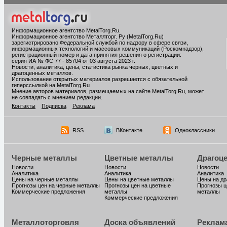
Информационное агентство MetalTorg.Ru
.
Информационное агентство Металлторг. Ру (MetalTorg.Ru)
зарегистрировано Федеральной службой по надзору в сфере связи,
информационных технологий и массовых коммуникаций (Роскомнадзор),
регистрационный номер и дата принятия решения о регистрации:
серия ИА № ФС 77 - 85704 от 03 августа 2023 г.
Новости, аналитика, цены, статистика рынка черных, цветных и
драгоценных металлов.
Использование открытых материалов разрешается с обязательной
гиперссылкой на MetalTorg.Ru
Мнение авторов материалов, размещаемых на сайте MetalTorg.Ru, может
не совпадать с мнением редакции.
Контакты
Подписка
Реклама
RSS
ВКонтакте
Одноклассники
Черные металлы
Цветные металлы
Драгоц
Новости
Новости
Новости
Аналитика
Аналитика
Аналитика
Цены на черные металлы
Цены на цветные металлы
Цены на д
Прогнозы цен на черные металлы
Прогнозы цен на цветные
Прогнозы ц
Коммерческие предложения
металлы
металлы
Коммерческие предложения
Металлоторговля
Доска объявлений
Реклам