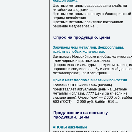
Лондон биржа
Цветные металлы раздосадованы слабыми
китайскими сводками, ...
Цветные металлы используют благоприятный
период ослабления ...
Цветные металлы позитивно восприняли
решение Федрезерва не ...
Спрос на продукцию, цены
Закупаем лом металлов, ферросплавы,
графит в любых количествах
Закупаем в Новосибирске в любых количествах
- лом черных и цветных металлов; -
ферросплавы и лигатуры; - редкие металлы, и
порошки и соединения; - бу и лежалый делово
металлопрокат; - лом электронн...
Прием металлолома в Казани и по России
Компания ООО «МинХан» (Казань)
представляет актуальные цены на цветные
металлы и сплавы. ???? Цены за кг (если не
указано иное): Олово (лом) — 2 600 руб. Бабб
Б83 (ГОСТ) — 2 050 руб. Баббит Б16 ...
Предложения на поставку
продукции, цены
АНОДЫ никелевые