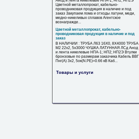
Анод и лента никелевые НПА-1; НП2; НП2Э
Цветной металлопрокат, кабельно-
проводниковая продукция в наличие и под
заказ Закупаем лома и отходы латуни, меди,
медно-никеливых сплавов Агентское
вознагражде...
Цветной металлопрокат, кабельно-
проводниковая продукция в наличие и под
заказ
В НАЛИЧИИ : ТРУБА Л63 16Х0, 8Х4000 ТРУБА
М2 22х2, 5х3000 ЧУШКА ЛАТУННАЯ ЛСд Анод
и лента никелевые НПА-1; НП2; НП2Э Втулки
бронзовые по размерам заказчика Кабель ВВГ
Пнг(А) 3х2, 5ок(N.PE)=0.66 кВ Каб...
Товары и услуги