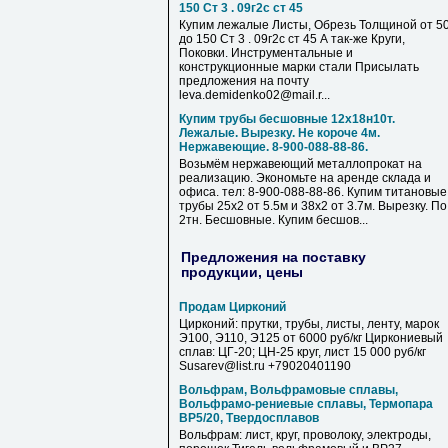
150 Ст 3 . 09г2с ст 45
Купим лежалые Листы, Обрезь Толщиной от 5
до 150 Ст 3 . 09г2с ст 45 А так-же Круги,
Поковки. Инструментальные и
конструкционные марки стали Присылать
предложения на почту
leva.demidenko02@mail.r...
Купим трубы бесшовные 12х18н10т.
Лежалые. Вырезку. Не короче 4м.
Нержавеющие. 8-900-088-88-86.
Возьмём нержавеющий металлопрокат на
реализацию. Экономьте на аренде склада и
офиса. тел: 8-900-088-88-86. Купим титановые
трубы 25х2 от 5.5м и 38х2 от 3.7м. Вырезку. По
2тн. Бесшовные. Купим бесшов...
Предложения на поставку
продукции, цены
Продам Цирконий
Цирконий: прутки, трубы, листы, ленту, марок
Э100, Э110, Э125 от 6000 руб/кг Циркониевый
сплав: ЦГ-20; ЦН-25 круг, лист 15 000 руб/кг
Susarev@list.ru +79020401190
Вольфрам, Вольфрамовые сплавы,
Вольфрамо-рениевые сплавы, Термопара
ВР5/20, Твердосплавов
Вольфрам: лист, круг, проволоку, электроды,