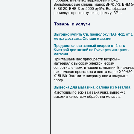
порошок Тигель вольфрамовый и ВР27
Вольфрамовые сплавы марок ВНЖ 7-3; ВНМ 5
3; ВД 20; ВНБ-3 от 5000 руб/кг. Вольфрамо-
рениевую проволоку, лист, фольгу: ВР-...
Товары и услуги
Выгодно купить Св. проволоку ПАНЧ-11 от 1
метра доставка Онлайн магазин
Продаем качественный нихром от 1 кг с
быстрой доставкой по РФ через интернет-
магазин
Приглашаем вас приобрести нихром –
материал с высоким электрическим
сопротивлением, в нашей компании. В наличи
нихромовая проволока и лента марок Х20Н80,
Х15Н60. Закажите нихром у нас и получите
проф...
Вывеска для магазина, салона из металла
Изготовим по эскизам заказчика вывеску с
высоким качеством обработки металла