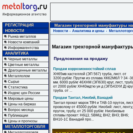
РЕГИСТРАЦИЯ
Магазин трехгорной мануфактуры на 
НОВОСТИ
Новости
Аналитика и цены
Металлоторг
Рынка металлов
Новости компаний
Магазин трехгорной мануфактуры 
Информагентства
АНАЛИТИКА
Предложения на продажу
Черные металлы
Цветные металлы
Продам коррозионностойкий сплав
Драгоценные металлы
ХН65мв хастеллой (ЭП 567) труба, лист. от
Металлолом
3200 руб/кг. Прутки из сплава ХК62М6Л ? 34 -3
Сырье
мм. 6000 руб/кг 46ХНМ (ЭП630) круг, лист, труб
от 2000 руб/кг ХН40мдтю уи д (ЭП543УИ Д) круг
Статистика
труба. от ...
Индекс цен России
Продам Тантал, Ниобий, Ванадий
Мировые цены
Тантал прокат марок ТВЧ и ТАВ-10 пруток, лист
Цены на биржах
проволоку от 45000 руб/кг. Ниобий: лист, ленту,
Вопрос месяца
пруток, трубу, от 25 000 руб/кг. Ниобиевые
сплавы прокат: НбЦ1; 5ВМЦ; ВН2; ВН3; ВН6;
Публикации
ВН10-1С Ванадий про...
Цены и прогнозы
МЕТАЛЛОТОРГОВЛЯ
Металлоторговля