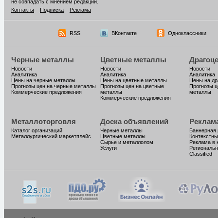
не совпадать с мнением редакции.
Контакты
Подписка
Реклама
RSS
ВКонтакте
Одноклассники
Черные металлы
Цветные металлы
Драгоц
Новости
Новости
Новости
Аналитика
Аналитика
Аналитика
Цены на черные металлы
Цены на цветные металлы
Цены на д
Прогнозы цен на черные металлы
Прогнозы цен на цветные
Прогнозы ц
Коммерческие предложения
металлы
металлы
Коммерческие предложения
Металлоторговля
Доска объявлений
Реклам
Каталог организаций
Черные металлы
Баннерная
Металлургический маркетплейс
Цветные металлы
Контекстны
Сырье и металлолом
Реклама в 
Услуги
Региональн
Classified