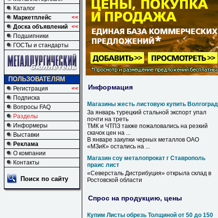
Каталог
Маркетплейс
<<
Доска объявлений
<<
Подшипники
ГОСТы и стандарты
ПОЛЬЗОВАТЕЛЯМ
Информация
Регистрация
<<
Подписка
Магазины жесть листовую купить Волгоград
Вопросы FAQ
За январь турецкий стальной экспорт упал
Разделы
почти на треть
Информеры
ТМК и ЧТПЗ также пожаловались на резкий
скачок цен на ...
Выставки
В январе закупки черных металлов ОАО
Реклама
«МЗиК» остались на ...
О компании
Магазин соу металопрокат г Ставрополь
Контакты
праис лист
«Северсталь Дистрибуция» открыла склад в
Поиск по сайту
Ростовской области
Спрос на продукцию, цены
Купим Листы обрезь Толщиной от 50 до 150