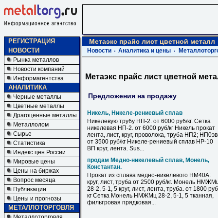
РЕГИСТРАЦИЯ
Метаэкс прайс лист цветной металл
НОВОСТИ
Новости
Аналитика и цены
Металлоторг
Рынка металлов
Новости компаний
Метаэкс прайс лист цветной мет
Информагентства
АНАЛИТИКА
Предложения на продажу
Черные металлы
Цветные металлы
Никель, Никеле-рениевый сплав
Драгоценные металлы
Никелевую трубу НП-2. от 6000 руб/кг. Сетка
Металлолом
никелевая НП-2. от 6000 руб/кг Никель прокат
Сырье
лента, лист, круг, проволока, труба НП2; НП0э
от 3500 руб/кг Никеле-рениевый сплав НР-10
Статистика
ВП круг, лента. Sus...
Индекс цен России
продам Медно-никелевый сплав, Монель,
Мировые цены
Константан.
Цены на биржах
Прокат из сплава медно-никелевого НМ40А:
Вопрос месяца
круг, лист, труба от 2500 руб/кг. Монель НМЖМ
28-2, 5-1, 5 круг, лист, лента, труба. от 1800 руб
Публикации
кг Сетка Монель НМЖМц 28-2, 5-1, 5 тканная,
Цены и прогнозы
фильтровая прядковая...
МЕТАЛЛОТОРГОВЛЯ
Металлоторговля