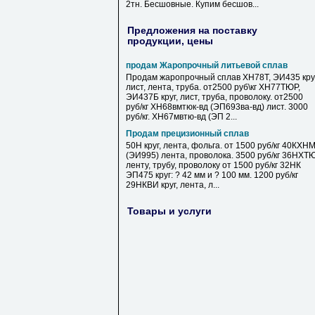
2тн. Бесшовные. Купим бесшов...
Предложения на поставку
продукции, цены
продам Жаропрочный литьевой сплав
Продам жаропрочный сплав ХН78Т, ЭИ435 круг
лист, лента, труба. от2500 руб\кг ХН77ТЮР,
ЭИ437Б круг, лист, труба, проволоку. от2500
руб/кг ХН68вмтюк-вд (ЭП693ва-вд) лист. 3000
руб/кг. ХН67мвтю-вд (ЭП 2...
Продам прецизионный сплав
50Н круг, лента, фольга. от 1500 руб/кг 40КХН
(ЭИ995) лента, проволока. 3500 руб/кг 36НХТ
ленту, трубу, проволоку от 1500 руб/кг 32НК
ЭП475 круг: ? 42 мм и ? 100 мм. 1200 руб/кг
29НКВИ круг, лента, л...
Товары и услуги