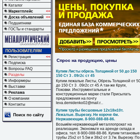
Каталог
Маркетплейс
<<
Доска объявлений
<<
Подшипники
ГОСТы и стандарты
ПОЛЬЗОВАТЕЛЯМ
Регистрация
<<
Спрос на продукцию, цены
Подписка
Вопросы FAQ
Купим Листы обрезь Толщиной от 50 до 150
Разделы
150 Ст 3 . 09г2с ст 45
Информеры
Купим лежалые Листы, Обрезь Толщиной от 5
до 150 Ст 3 . 09г2с ст 45 А так-же Круги,
Выставки
Поковки. Инструментальные и
Реклама
конструкционные марки стали Присылать
О компании
предложения на почту
leva.demidenko02@mail.r...
Контакты
Купим трубы бесшовные 12х18н10т.
Поиск по сайту
Лежалые. Вырезку. Не короче 4м.
Нержавеющие. 8-900-088-88-86.
Возьмём нержавеющий металлопрокат на
реализацию. Экономьте на аренде склада и
офиса. тел: 8-900-088-88-86. Купим титановые
трубы 25х2 от 5.5м и 38х2 от 3.7м. Вырезку. По