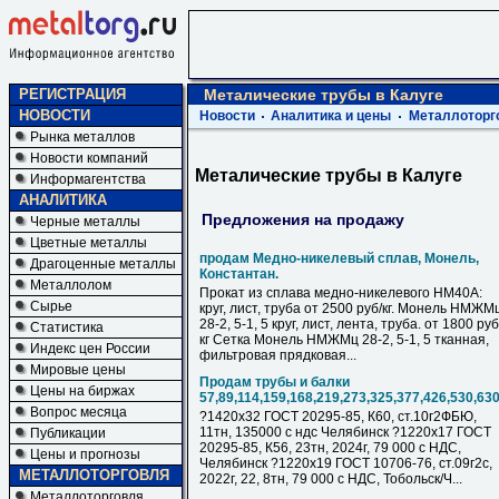
РЕГИСТРАЦИЯ
Металические трубы в Калуге
НОВОСТИ
Новости
Аналитика и цены
Металлоторг
Рынка металлов
Новости компаний
Металические трубы в Калуге
Информагентства
АНАЛИТИКА
Предложения на продажу
Черные металлы
Цветные металлы
продам Медно-никелевый сплав, Монель,
Драгоценные металлы
Константан.
Металлолом
Прокат из сплава медно-никелевого НМ40А:
Сырье
круг, лист, труба от 2500 руб/кг. Монель НМЖМ
28-2, 5-1, 5 круг, лист, лента, труба. от 1800 руб
Статистика
кг Сетка Монель НМЖМц 28-2, 5-1, 5 тканная,
Индекс цен России
фильтровая прядковая...
Мировые цены
Продам трубы и балки
Цены на биржах
57,89,114,159,168,219,273,325,377,426,530,63
Вопрос месяца
?1420х32 ГОСТ 20295-85, К60, ст.10г2ФБЮ,
11тн, 135000 с ндс Челябинск ?1220х17 ГОСТ
Публикации
20295-85, К56, 23тн, 2024г, 79 000 с НДC,
Цены и прогнозы
Челябинск ?1220х19 ГОСТ 10706-76, ст.09г2с,
МЕТАЛЛОТОРГОВЛЯ
2022г, 22, 8тн, 79 000 с НДC, Тобольск/Ч...
Металлоторговля