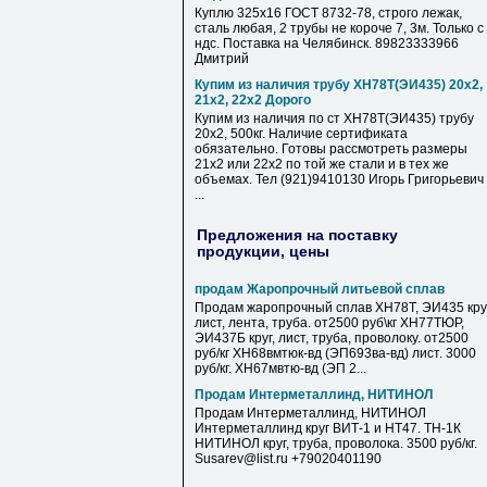
Куплю 325х16 ГОСТ 8732-78, строго лежак,
сталь любая, 2 трубы не короче 7, 3м. Только с
ндс. Поставка на Челябинск. 89823333966
Дмитрий
Купим из наличия трубу ХН78Т(ЭИ435) 20х2,
21х2, 22х2 Дорого
Купим из наличия по ст ХН78Т(ЭИ435) трубу
20х2, 500кг. Наличие сертификата
обязательно. Готовы рассмотреть размеры
21х2 или 22х2 по той же стали и в тех же
объемах. Тел (921)9410130 Игорь Григорьевич
...
Предложения на поставку
продукции, цены
продам Жаропрочный литьевой сплав
Продам жаропрочный сплав ХН78Т, ЭИ435 круг
лист, лента, труба. от2500 руб\кг ХН77ТЮР,
ЭИ437Б круг, лист, труба, проволоку. от2500
руб/кг ХН68вмтюк-вд (ЭП693ва-вд) лист. 3000
руб/кг. ХН67мвтю-вд (ЭП 2...
Продам Интерметаллинд, НИТИНОЛ
Продам Интерметаллинд, НИТИНОЛ
Интерметаллинд круг ВИТ-1 и НТ47. ТН-1К
НИТИНОЛ круг, труба, проволока. 3500 руб/кг.
Susarev@list.ru +79020401190