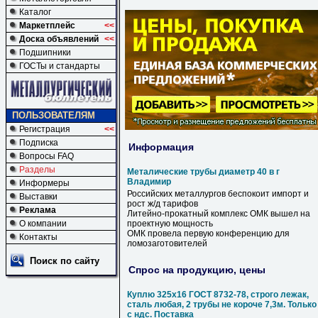
Каталог
Маркетплейс
<<
Доска объявлений
<<
Подшипники
ГОСТы и стандарты
ПОЛЬЗОВАТЕЛЯМ
Регистрация
<<
Подписка
Информация
Вопросы FAQ
Разделы
Металические трубы диаметр 40 в г
Владимир
Информеры
Российских металлургов беспокоит импорт и
Выставки
рост ж/д тарифов
Реклама
Литейно-прокатный комплекс ОМК вышел на
О компании
проектную мощность
ОМК провела первую конференцию для
Контакты
ломозаготовителей
Поиск по сайту
Спрос на продукцию, цены
Куплю 325х16 ГОСТ 8732-78, строго лежак,
сталь любая, 2 трубы не короче 7,3м. Только
с ндс. Поставка