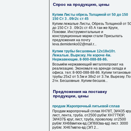
Спрос на продукцию, цены
Купим Листы обрезь Толщиной от 50 до 150
150 Ст 3 . 09г2с ст 45
Купим лежалые Листы, Обрезь Толщиной от 5
до 150 Ст 3 . 09г2с ст 45 А так-же Круги,
Поковки. Инструментальные и
конструкционные марки стали Присылать
предложения на почту
leva.demidenko02@mail.r...
Купим трубы бесшовные 12х18н10т.
Лежалые. Вырезку. Не короче 4м.
Нержавеющие. 8-900-088-88-86.
Возьмём нержавеющий металлопрокат на
реализацию. Экономьте на аренде склада и
офиса. тел: 8-900-088-88-86. Купим титановые
трубы 25х2 от 5.5м и 38х2 от 3.7м. Вырезку. По
2тн. Бесшовные. Купим бесшов...
Предложения на поставку
продукции, цены
продам Жаропрочный литьевой сплав
Продам жаропрочный сплав ХН78Т, ЭИ435 круг
лист, лента, труба. от2500 руб\кг ХН77ТЮР,
ЭИ437Б круг, лист, труба, проволоку. от2500
руб/кг ХН68вмтюк-вд (ЭП693ва-вд) лист. 3000
руб/кг. ХН67мвтю-вд (ЭП 2...