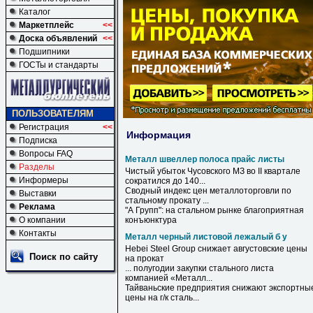
Каталог
Маркетплейс
<<
Доска объявлений
<<
Подшипники
ГОСТы и стандарты
ПОЛЬЗОВАТЕЛЯМ
Регистрация
<<
Информация
Подписка
Вопросы FAQ
Металл швеллер полоса прайс листы
Разделы
Чистый убыток Чусовского МЗ во II квартале
Информеры
сократился до 140...
Сводный индекс цен металлоторговли по
Выставки
стальному прокату ...
Реклама
"А Групп": на стальном рынке благоприятная
О компании
конъюнктура
Контакты
Металл черный листовой лежалый б у
Hebei Steel Group снижает августовские цены
Поиск по сайту
на прокат
... полугодии закупки стального листа
компанией «
Металл
...
Тайваньские предприятия снижают экспортны
цены на г/к сталь...