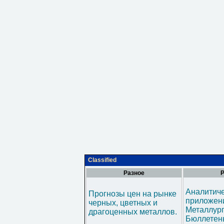
Classified
Разное
Р
Аналитич
Прогнозы цен на рынке
приложени
черных, цветных и
Металлур
драгоценных металлов.
Бюллетен