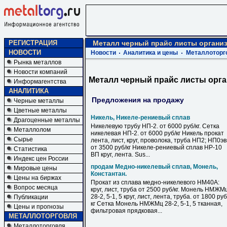
РЕГИСТРАЦИЯ
Металл черный прайс листы органи
НОВОСТИ
Новости
Аналитика и цены
Металлоторг
Рынка металлов
Новости компаний
Металл черный прайс листы орг
Информагентства
АНАЛИТИКА
Предложения на продажу
Черные металлы
Цветные металлы
Никель, Никеле-рениевый сплав
Драгоценные металлы
Никелевую трубу НП-2. от 6000 руб/кг. Сетка
Металлолом
никелевая НП-2. от 6000 руб/кг Никель прокат
Сырье
лента, лист, круг, проволока, труба НП2; НП0э
от 3500 руб/кг Никеле-рениевый сплав НР-10
Статистика
ВП круг, лента. Sus...
Индекс цен России
продам Медно-никелевый сплав, Монель,
Мировые цены
Константан.
Цены на биржах
Прокат из сплава медно-никелевого НМ40А:
Вопрос месяца
круг, лист, труба от 2500 руб/кг. Монель НМЖМ
28-2, 5-1, 5 круг, лист, лента, труба. от 1800 руб
Публикации
кг Сетка Монель НМЖМц 28-2, 5-1, 5 тканная,
Цены и прогнозы
фильтровая прядковая...
МЕТАЛЛОТОРГОВЛЯ
Металлоторговля