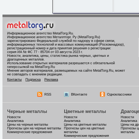
Информационное агентство MetalTorg.Ru
.
Информационное агентство Металлторг. Ру (MetalTorg.Ru)
зарегистрировано Федеральной службой по надзору в сфере связи,
информационных технологий и массовых коммуникаций (Роскомнадзор),
регистрационный номер и дата принятия решения о регистрации:
серия ИА № ФС 77 - 85704 от 03 августа 2023 г.
Новости, аналитика, цены, статистика рынка черных, цветных и
драгоценных металлов.
Использование открытых материалов разрешается с обязательной
гиперссылкой на MetalTorg.Ru
Мнение авторов материалов, размещаемых на сайте MetalTorg.Ru, может
не совпадать с мнением редакции.
Контакты
Подписка
Реклама
RSS
ВКонтакте
Одноклассники
Черные металлы
Цветные металлы
Драгоц
Новости
Новости
Новости
Аналитика
Аналитика
Аналитика
Цены на черные металлы
Цены на цветные металлы
Цены на д
Прогнозы цен на черные металлы
Прогнозы цен на цветные
Прогнозы ц
Коммерческие предложения
металлы
металлы
Коммерческие предложения