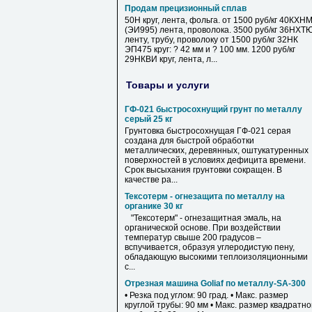
Продам прецизионный сплав
50Н круг, лента, фольга. от 1500 руб/кг 40КХН
(ЭИ995) лента, проволока. 3500 руб/кг 36НХТ
ленту, трубу, проволоку от 1500 руб/кг 32НК
ЭП475 круг: ? 42 мм и ? 100 мм. 1200 руб/кг
29НКВИ круг, лента, л...
Товары и услуги
ГФ-021 быстросохнущий грунт по металлу
серый 25 кг
Грунтовка быстросохнущая ГФ-021 серая
создана для быстрой обработки
металлических, деревянных, оштукатуренных
поверхностей в условиях дефицита времени.
Срок высыхания грунтовки сокращен. В
качестве ра...
Тексотерм - огнезащита по металлу на
органике 30 кг
"Тексотерм" - огнезащитная эмаль, на
органической основе. При воздействии
температур свыше 200 градусов –
вспучивается, образуя углеродистую пену,
обладающую высокими теплоизоляционными
с...
Отрезная машина Goliaf по металлу-SA-300
• Резка под углом: 90 град. • Макс. размер
круглой трубы: 90 мм • Макс. размер квадратн