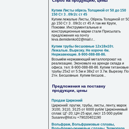
Спрос на продукцию, цены
Купим Листы обрезь Толщиной от 50 до 150
150 Ст 3 . 09г2с ст 45
Купим лежалые Листы, Обрезь Толщиной от 5
до 150 Ст 3 . 09г2с ст 45 А так-же Круги,
Поковки. Инструментальные и
конструкционные марки стали Присылать
предложения на почту
leva.demidenko02@mail.r...
Купим трубы бесшовные 12х18н10т.
Лежалые. Вырезку. Не короче 4м.
Нержавеющие. 8-900-088-88-86.
Возьмём нержавеющий металлопрокат на
реализацию. Экономьте на аренде склада и
офиса. тел: 8-900-088-88-86. Купим титановые
трубы 25х2 от 5.5м и 38х2 от 3.7м. Вырезку. По
2тн. Бесшовные. Купим бесшов...
Предложения на поставку
продукции, цены
Продам Цирконий
Цирконий: прутки, трубы, листы, ленту, марок
Э100, Э110, Э125 от 6000 руб/кг Циркониевый
сплав: ЦГ-20; ЦН-25 круг, лист 15 000 руб/кг
Susarev@list.ru +79020401190
Вольфрам, Вольфрамовые сплавы,
Вольфрамо-рениевые сплавы, Термопара