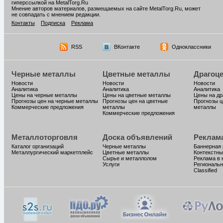
гиперссылкой на MetalTorg.Ru
Мнение авторов материалов, размещаемых на сайте MetalTorg.Ru, может
не совпадать с мнением редакции.
Контакты
Подписка
Реклама
RSS
ВКонтакте
Одноклассники
Черные металлы
Цветные металлы
Драгоц
Новости
Новости
Новости
Аналитика
Аналитика
Аналитика
Цены на черные металлы
Цены на цветные металлы
Цены на д
Прогнозы цен на черные металлы
Прогнозы цен на цветные
Прогнозы ц
Коммерческие предложения
металлы
металлы
Коммерческие предложения
Металлоторговля
Доска объявлений
Реклам
Каталог организаций
Черные металлы
Баннерная
Металлургический маркетплейс
Цветные металлы
Контекстны
Сырье и металлолом
Реклама в 
Услуги
Региональн
Classified