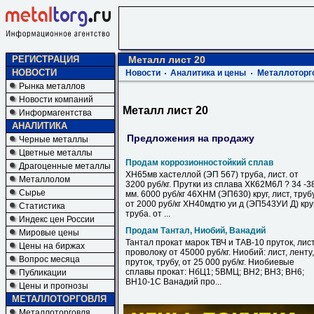
РЕГИСТРАЦИЯ
Металл лист 20
НОВОСТИ
Новости
Аналитика и цены
Металлоторг
Рынка металлов
Новости компаний
Металл лист 20
Информагентства
АНАЛИТИКА
Предложения на продажу
Черные металлы
Цветные металлы
Продам коррозионностойкий сплав
Драгоценные металлы
ХН65мв хастеллой (ЭП 567) труба, лист. от
Металлолом
3200 руб/кг. Прутки из сплава ХК62М6Л ? 34 -3
Сырье
мм. 6000 руб/кг 46ХНМ (ЭП630) круг, лист, труб
от 2000 руб/кг ХН40мдтю уи д (ЭП543УИ Д) круг
Статистика
труба. от ...
Индекс цен России
Продам Тантал, Ниобий, Ванадий
Мировые цены
Тантал прокат марок ТВЧ и ТАВ-10 пруток, лист
Цены на биржах
проволоку от 45000 руб/кг. Ниобий: лист, ленту,
Вопрос месяца
пруток, трубу, от 25 000 руб/кг. Ниобиевые
сплавы прокат: НбЦ1; 5ВМЦ; ВН2; ВН3; ВН6;
Публикации
ВН10-1С Ванадий про...
Цены и прогнозы
МЕТАЛЛОТОРГОВЛЯ
Металлоторговля