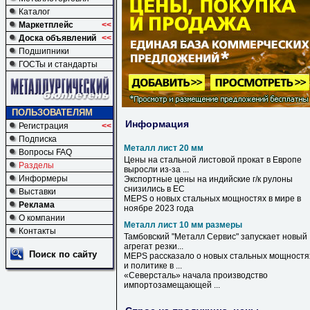
Каталог
Маркетплейс
<<
Доска объявлений
<<
Подшипники
ГОСТы и стандарты
ПОЛЬЗОВАТЕЛЯМ
Информация
Регистрация
<<
Подписка
Металл лист 20 мм
Вопросы FAQ
Цены на стальной листовой прокат в Европе
Разделы
выросли из-за ...
Информеры
Экспортные цены на индийские г/к рулоны
снизились в ЕС
Выставки
MEPS о новых стальных мощностях в мире в
Реклама
ноябре 2023 года
О компании
Металл лист 10 мм размеры
Контакты
Тамбовский "
Металл
Сервис" запускает новый
агрегат резки...
Поиск по сайту
MEPS рассказало о новых стальных мощностя
и политике в ...
«Северсталь» начала производство
импортозамещающей ...