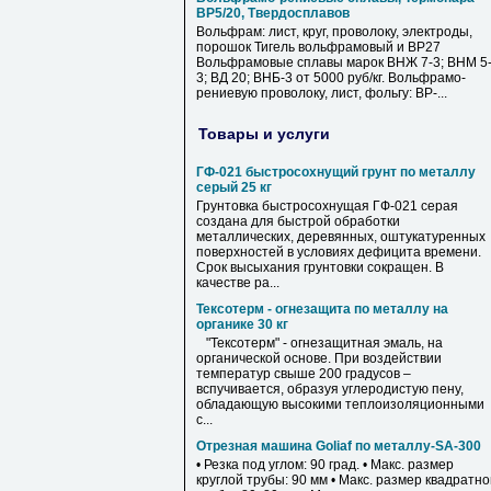
ВР5/20, Твердосплавов
Вольфрам: лист, круг, проволоку, электроды,
порошок Тигель вольфрамовый и ВР27
Вольфрамовые сплавы марок ВНЖ 7-3; ВНМ 5
3; ВД 20; ВНБ-3 от 5000 руб/кг. Вольфрамо-
рениевую проволоку, лист, фольгу: ВР-...
Товары и услуги
ГФ-021 быстросохнущий грунт по металлу
серый 25 кг
Грунтовка быстросохнущая ГФ-021 серая
создана для быстрой обработки
металлических, деревянных, оштукатуренных
поверхностей в условиях дефицита времени.
Срок высыхания грунтовки сокращен. В
качестве ра...
Тексотерм - огнезащита по металлу на
органике 30 кг
"Тексотерм" - огнезащитная эмаль, на
органической основе. При воздействии
температур свыше 200 градусов –
вспучивается, образуя углеродистую пену,
обладающую высокими теплоизоляционными
с...
Отрезная машина Goliaf по металлу-SA-300
• Резка под углом: 90 град. • Макс. размер
круглой трубы: 90 мм • Макс. размер квадратн