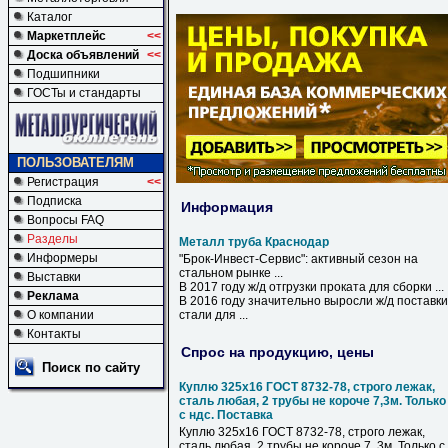
Каталог
Маркетплейс
<<
Доска объявлений
<<
Подшипники
ГОСТы и стандарты
ПОЛЬЗОВАТЕЛЯМ
Регистрация
<<
Подписка
Информация
Вопросы FAQ
Разделы
Металл труба Краснодар
Информеры
"Брок-Инвест-Сервис": активный сезон на
стальном рынке ...
Выставки
В 2017 году ж/д отгрузки проката для сборки ...
Реклама
В 2016 году значительно выросли ж/д поставки
О компании
стали для ...
Контакты
Спрос на продукцию, цены
Поиск по сайту
Куплю 325х16 ГОСТ 8732-78, строго лежак,
сталь любая, 2 трубы не короче 7,3м. Только
с ндс. Поставка
Куплю 325х16 ГОСТ 8732-78, строго лежак,
сталь любая, 2 трубы не короче 7, 3м. Только с