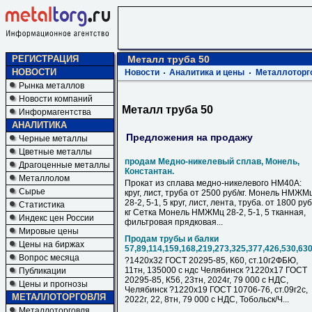
РЕГИСТРАЦИЯ
Металл труба 50
НОВОСТИ
Новости
Аналитика и цены
Металлоторг
Рынка металлов
Новости компаний
Металл труба 50
Информагентства
АНАЛИТИКА
Предложения на продажу
Черные металлы
Цветные металлы
продам Медно-никелевый сплав, Монель,
Драгоценные металлы
Константан.
Металлолом
Прокат из сплава медно-никелевого НМ40А:
Сырье
круг, лист, труба от 2500 руб/кг. Монель НМЖМ
28-2, 5-1, 5 круг, лист, лента, труба. от 1800 руб
Статистика
кг Сетка Монель НМЖМц 28-2, 5-1, 5 тканная,
Индекс цен России
фильтровая прядковая...
Мировые цены
Продам трубы и балки
Цены на биржах
57,89,114,159,168,219,273,325,377,426,530,63
Вопрос месяца
?1420х32 ГОСТ 20295-85, К60, ст.10г2ФБЮ,
11тн, 135000 с ндс Челябинск ?1220х17 ГОСТ
Публикации
20295-85, К56, 23тн, 2024г, 79 000 с НДC,
Цены и прогнозы
Челябинск ?1220х19 ГОСТ 10706-76, ст.09г2с,
МЕТАЛЛОТОРГОВЛЯ
2022г, 22, 8тн, 79 000 с НДC, Тобольск/Ч...
Металлоторговля