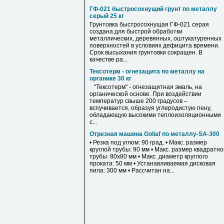
ГФ-021 быстросохнущий грунт по металлу
серый 25 кг
Грунтовка быстросохнущая ГФ-021 серая
создана для быстрой обработки
металлических, деревянных, оштукатуренных
поверхностей в условиях дефицита времени.
Срок высыхания грунтовки сокращен. В
качестве ра...
Тексотерм - огнезащита по металлу на
органике 30 кг
"Тексотерм" - огнезащитная эмаль, на
органической основе. При воздействии
температур свыше 200 градусов –
вспучивается, образуя углеродистую пену,
обладающую высокими теплоизоляционными
с...
Отрезная машина Goliaf по металлу-SA-300
• Резка под углом: 90 град. • Макс. размер
круглой трубы: 90 мм • Макс. размер квадратн
трубы: 80х80 мм • Макс. диаметр круглого
проката: 50 мм • Устанавливаемая дисковая
пила: 300 мм • Рассчитан на...