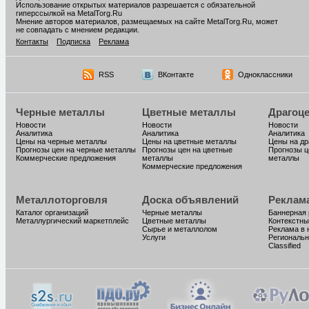
Использование открытых материалов разрешается с обязательной
гиперссылкой на MetalTorg.Ru
Мнение авторов материалов, размещаемых на сайте MetalTorg.Ru, может
не совпадать с мнением редакции.
Контакты
Подписка
Реклама
RSS
ВКонтакте
Одноклассники
Черные металлы
Цветные металлы
Драгоц
Новости
Новости
Новости
Аналитика
Аналитика
Аналитика
Цены на черные металлы
Цены на цветные металлы
Цены на д
Прогнозы цен на черные металлы
Прогнозы цен на цветные
Прогнозы ц
Коммерческие предложения
металлы
металлы
Коммерческие предложения
Металлоторговля
Доска объявлений
Реклам
Каталог организаций
Черные металлы
Баннерная
Металлургический маркетплейс
Цветные металлы
Контекстны
Сырье и металлолом
Реклама в 
Услуги
Региональн
Classified