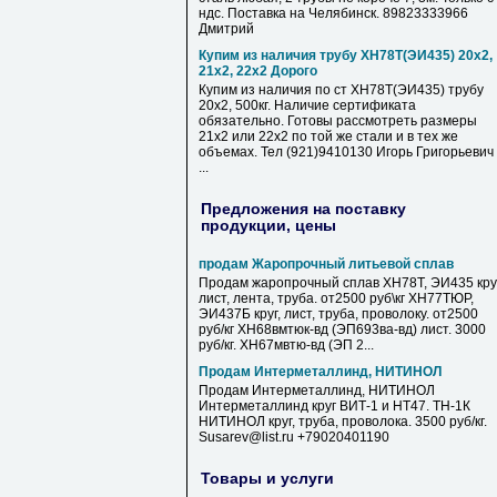
ндс. Поставка на Челябинск. 89823333966
Дмитрий
Купим из наличия трубу ХН78Т(ЭИ435) 20х2,
21х2, 22х2 Дорого
Купим из наличия по ст ХН78Т(ЭИ435) трубу
20х2, 500кг. Наличие сертификата
обязательно. Готовы рассмотреть размеры
21х2 или 22х2 по той же стали и в тех же
объемах. Тел (921)9410130 Игорь Григорьевич
...
Предложения на поставку
продукции, цены
продам Жаропрочный литьевой сплав
Продам жаропрочный сплав ХН78Т, ЭИ435 круг
лист, лента, труба. от2500 руб\кг ХН77ТЮР,
ЭИ437Б круг, лист, труба, проволоку. от2500
руб/кг ХН68вмтюк-вд (ЭП693ва-вд) лист. 3000
руб/кг. ХН67мвтю-вд (ЭП 2...
Продам Интерметаллинд, НИТИНОЛ
Продам Интерметаллинд, НИТИНОЛ
Интерметаллинд круг ВИТ-1 и НТ47. ТН-1К
НИТИНОЛ круг, труба, проволока. 3500 руб/кг.
Susarev@list.ru +79020401190
Товары и услуги