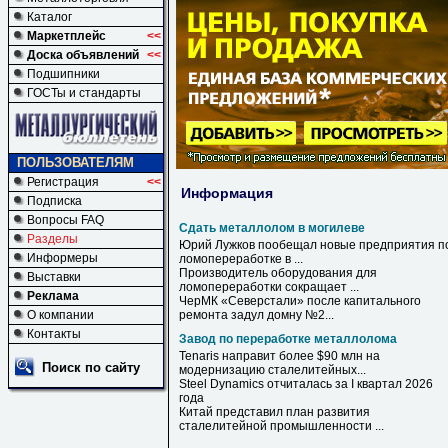
Каталог
Маркетплейс
<<
Доска объявлений
<<
Подшипники
ГОСТы и стандарты
ПОЛЬЗОВАТЕЛЯМ
Регистрация
<<
Информация
Подписка
Вопросы FAQ
Сдать металлолом в могилеве
Разделы
Юрий Лужков пообещал новые предприятия п
Информеры
ломопереработке
в
...
Производитель оборудования для
Выставки
ломопереработки сокращает ...
Реклама
ЧерМК «Северстали» после капитального
О компании
ремонта задул домну №2...
Контакты
Завод по переработке металлолома
Tenaris направит более $90 млн на
Поиск по сайту
модернизацию сталелитейных...
Steel Dynamics отчиталась за I квартал 2026
года
Китай представил план развития
сталелитейной промышленности ...