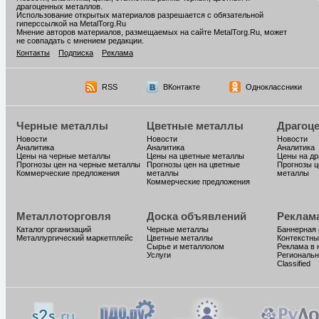
драгоценных металлов.
Использование открытых материалов разрешается с обязательной
гиперссылкой на MetalTorg.Ru
Мнение авторов материалов, размещаемых на сайте MetalTorg.Ru, может
не совпадать с мнением редакции.
Контакты
Подписка
Реклама
RSS
ВКонтакте
Одноклассники
Черные металлы
Цветные металлы
Драгоц
Новости
Новости
Новости
Аналитика
Аналитика
Аналитика
Цены на черные металлы
Цены на цветные металлы
Цены на д
Прогнозы цен на черные металлы
Прогнозы цен на цветные
Прогнозы ц
Коммерческие предложения
металлы
металлы
Коммерческие предложения
Металлоторговля
Доска объявлений
Реклам
Каталог организаций
Черные металлы
Баннерная
Металлургический маркетплейс
Цветные металлы
Контекстны
Сырье и металлолом
Реклама в 
Услуги
Региональн
Classified