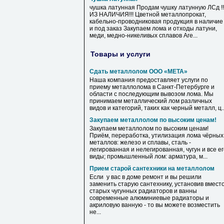
чушка латунная Продам чушку латунную ЛСд !!
ИЗ НАЛИЧИЯ!!! Цветной металлопрокат,
кабельно-проводниковая продукция в наличие
и под заказ Закупаем лома и отходы латуни,
меди, медно-никеливых сплавов Аге...
Товары и услуги
Сдать металлолом ООО «МЕТА»
Наша компания предоставляет услуги по
приему металлолома в Санкт-Петербурге и
области с последующим вывозом лома. Мы
принимаем металлический лом различных
видов и категорий, таких как черный металл, ц..
Закупаем металлолом по высоким ценам!
Закупаем металлолом по высоким ценам!
Приём, переработка, утилизация лома чёрных
металлов: железо и сплавы, сталь -
легированная и нелегированная, чугун и все е
виды; промышленный лом: арматура, м...
Прием старой сантехники на металлолом
Если у вас в доме ремонт и вы решили
заменить старую сантехнику, установив вмест
старых чугунных радиаторов и ванны
современные алюминиевые радиаторы и
акриловую ванную - то вы можете возместить
не...