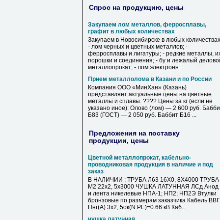
Спрос на продукцию, цены
Закупаем лом металлов, ферросплавы,
графит в любых количествах
Закупаем в Новосибирске в любых количествах
- лом черных и цветных металлов; -
ферросплавы и лигатуры; - редкие металлы, и
порошки и соединения; - бу и лежалый делово
металлопрокат; - лом электронн...
Прием металлолома в Казани и по России
Компания ООО «МинХан» (Казань)
представляет актуальные цены на цветные
металлы и сплавы. ???? Цены за кг (если не
указано иное): Олово (лом) — 2 600 руб. Бабб
Б83 (ГОСТ) — 2 050 руб. Баббит Б16 ...
Предложения на поставку
продукции, цены
Цветной металлопрокат, кабельно-
проводниковая продукция в наличие и под
заказ
В НАЛИЧИИ : ТРУБА Л63 16Х0, 8Х4000 ТРУБА
М2 22х2, 5х3000 ЧУШКА ЛАТУННАЯ ЛСд Анод
и лента никелевые НПА-1; НП2; НП2Э Втулки
бронзовые по размерам заказчика Кабель ВВГ
Пнг(А) 3х2, 5ок(N.PE)=0.66 кВ Каб...
чушка латунная