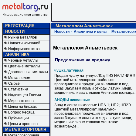
РЕГИСТРАЦИЯ
Металлолом Альметьевск
НОВОСТИ
Новости
Аналитика и цены
Металлоторг
Рынка металлов
Новости компаний
Металлолом Альметьевск
Информагентства
АНАЛИТИКА
Предложения на продажу
Черные металлы
Цветные металлы
чушка латунная
Драгоценные металлы
Продам чушку латунную ЛСд !!!ИЗ НАЛИЧИЯ!!!
Металлолом
Цветной металлопрокат, кабельно-
Сырье
проводниковая продукция в наличие и под
заказ Закупаем лома и отходы латуни, меди,
Статистика
медно-никеливых сплавов Агентское вознагра..
Индекс цен России
АНОДЫ никелевые
Мировые цены
Анод и лента никелевые НПА-1; НП2; НП2Э
Цены на биржах
Цветной металлопрокат, кабельно-
Вопрос месяца
проводниковая продукция в наличие и под
заказ Закупаем лома и отходы латуни, меди,
Публикации
медно-никеливых сплавов Агентское
Цены и прогнозы
вознагражде...
МЕТАЛЛОТОРГОВЛЯ
Металлоторговля