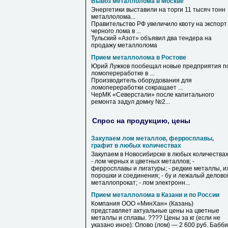
Вывоз металлолома в Москве
Энергетики выставили на торги 11 тысяч тонн
металлолома
...
Правительство РФ увеличило квоту на экспорт
черного лома
в
...
Тульский «Азот» объявил два тендера на
продажу
металлолома
Прием металлолома в Ростове
Юрий Лужков пообещал новые предприятия п
ломопереработке
в
...
Производитель оборудования для
ломопереработки сокращает ...
ЧерМК «Северстали» после капитального
ремонта задул домну №2...
Спрос на продукцию, цены
Закупаем лом металлов, ферросплавы,
графит в любых количествах
Закупаем в Новосибирске в любых количествах
- лом черных и цветных металлов; -
ферросплавы и лигатуры; - редкие металлы, и
порошки и соединения; - бу и лежалый делово
металлопрокат; - лом электронн...
Прием металлолома в Казани и по России
Компания ООО «МинХан» (Казань)
представляет актуальные цены на цветные
металлы и сплавы. ???? Цены за кг (если не
указано иное): Олово (лом) — 2 600 руб. Бабб