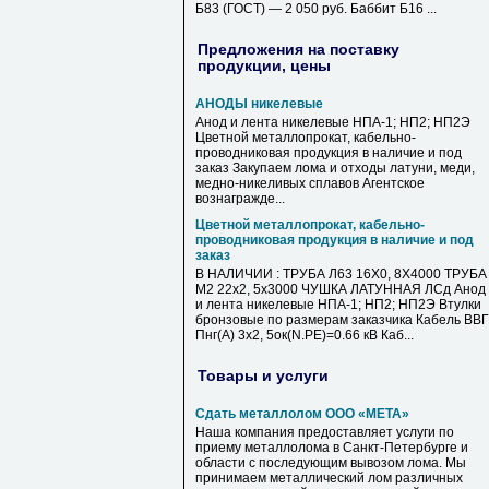
Б83 (ГОСТ) — 2 050 руб. Баббит Б16 ...
Предложения на поставку
продукции, цены
АНОДЫ никелевые
Анод и лента никелевые НПА-1; НП2; НП2Э
Цветной металлопрокат, кабельно-
проводниковая продукция в наличие и под
заказ Закупаем лома и отходы латуни, меди,
медно-никеливых сплавов Агентское
вознагражде...
Цветной металлопрокат, кабельно-
проводниковая продукция в наличие и под
заказ
В НАЛИЧИИ : ТРУБА Л63 16Х0, 8Х4000 ТРУБА
М2 22х2, 5х3000 ЧУШКА ЛАТУННАЯ ЛСд Анод
и лента никелевые НПА-1; НП2; НП2Э Втулки
бронзовые по размерам заказчика Кабель ВВГ
Пнг(А) 3х2, 5ок(N.PE)=0.66 кВ Каб...
Товары и услуги
Сдать металлолом ООО «МЕТА»
Наша компания предоставляет услуги по
приему металлолома в Санкт-Петербурге и
области с последующим вывозом лома. Мы
принимаем металлический лом различных