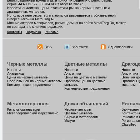
регистрационный номер и дата принятия решения о регистрации:
серия ИА № ФС 77 - 85704 от 03 августа 2023 г.
Новости, аналитика, цены, статистика рынка черных, цветных и
драгоценных металлов.
Использование открытых материалов разрешается с обязательной
гиперссылкой на MetalTorg.Ru
Мнение авторов материалов, размещаемых на сайте MetalTorg.Ru, может
не совпадать с мнением редакции.
Контакты
Подписка
Реклама
RSS
ВКонтакте
Одноклассники
Черные металлы
Цветные металлы
Драгоц
Новости
Новости
Новости
Аналитика
Аналитика
Аналитика
Цены на черные металлы
Цены на цветные металлы
Цены на д
Прогнозы цен на черные металлы
Прогнозы цен на цветные
Прогнозы ц
Коммерческие предложения
металлы
металлы
Коммерческие предложения
Металлоторговля
Доска объявлений
Реклам
Каталог организаций
Черные металлы
Баннерная
Металлургический маркетплейс
Цветные металлы
Контекстны
Сырье и металлолом
Реклама в 
Услуги
Региональн
Classified