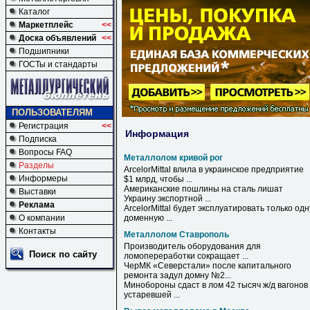
Каталог
Маркетплейс
<<
Доска объявлений
<<
Подшипники
ГОСТы и стандарты
ПОЛЬЗОВАТЕЛЯМ
Регистрация
<<
Информация
Подписка
Вопросы FAQ
Металлолом кривой рог
Разделы
ArcelorMittal влила в украинское предприятие
Информеры
$1 млрд, чтобы ...
Американские пошлины на сталь лишат
Выставки
Украину экспортной ...
Реклама
ArcelorMittal будет эксплуатировать только одн
О компании
доменную ...
Контакты
Металлолом Ставрополь
Производитель оборудования для
Поиск по сайту
ломопереработки сокращает ...
ЧерМК «Северстали» после капитального
ремонта задул домну №2...
Минобороны сдаст в лом 42 тысяч ж/д вагонов
устаревшей ...