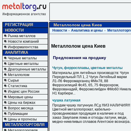
РЕГИСТРАЦИЯ
Металлолом цена Киев
НОВОСТИ
Новости
Аналитика и цены
Металлоторг
Рынка металлов
Новости компаний
Металлолом цена Киев
Информагентства
АНАЛИТИКА
Предложения на продажу
Черные металлы
Цветные металлы
Чугун, ферросплавы, цветные металлы
Драгоценные металлы
Материалы для литейных производств: Чугун
Металлолом
Передельный ПЛ 1, 2 Чугун Литейный марки
Сырье
Л1-Л6 Ферромарганец ФМн78, 88
Ферросилиций Фс45, 65, 75 Феррохром,
Статистика
Феррованадий, Ферромолибден ФМо60 Никел
Индекс цен России
Н1 Карбюри...
Мировые цены
чушка латунная
Цены на биржах
Продам чушку латунную ЛСд !!!ИЗ НАЛИЧИЯ!!!
Вопрос месяца
Цветной металлопрокат, кабельно-
проводниковая продукция в наличие и под
Публикации
заказ Закупаем лома и отходы латуни, меди,
Цены и прогнозы
медно-никеливых сплавов Агентское вознагра..
МЕТАЛЛОТОРГОВЛЯ
Металлоторговля