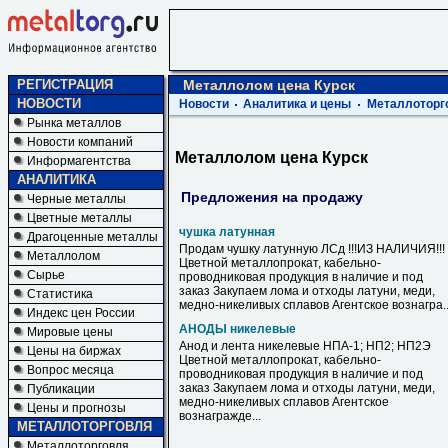
РЕГИСТРАЦИЯ
Металлолом цена Курск
НОВОСТИ
Новости
Аналитика и цены
Металлоторг
Рынка металлов
Новости компаний
Металлолом цена Курск
Информагентства
АНАЛИТИКА
Предложения на продажу
Черные металлы
Цветные металлы
чушка латунная
Драгоценные металлы
Продам чушку латунную ЛСд !!!ИЗ НАЛИЧИЯ!!!
Металлолом
Цветной металлопрокат, кабельно-
Сырье
проводниковая продукция в наличие и под
заказ Закупаем лома и отходы латуни, меди,
Статистика
медно-никеливых сплавов Агентское вознагра..
Индекс цен России
АНОДЫ никелевые
Мировые цены
Анод и лента никелевые НПА-1; НП2; НП2Э
Цены на биржах
Цветной металлопрокат, кабельно-
Вопрос месяца
проводниковая продукция в наличие и под
заказ Закупаем лома и отходы латуни, меди,
Публикации
медно-никеливых сплавов Агентское
Цены и прогнозы
вознагражде...
МЕТАЛЛОТОРГОВЛЯ
Металлоторговля