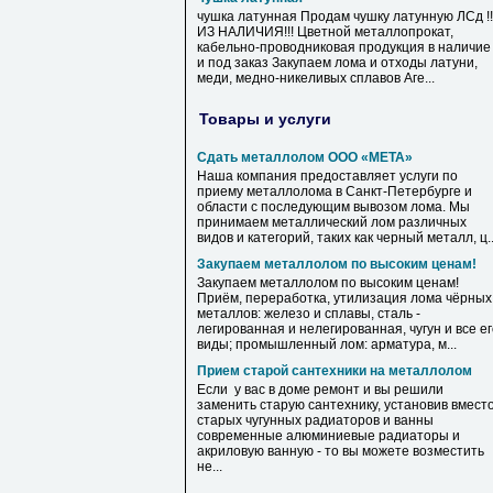
чушка латунная Продам чушку латунную ЛСд !!
ИЗ НАЛИЧИЯ!!! Цветной металлопрокат,
кабельно-проводниковая продукция в наличие
и под заказ Закупаем лома и отходы латуни,
меди, медно-никеливых сплавов Аге...
Товары и услуги
Сдать металлолом ООО «МЕТА»
Наша компания предоставляет услуги по
приему металлолома в Санкт-Петербурге и
области с последующим вывозом лома. Мы
принимаем металлический лом различных
видов и категорий, таких как черный металл, ц..
Закупаем металлолом по высоким ценам!
Закупаем металлолом по высоким ценам!
Приём, переработка, утилизация лома чёрных
металлов: железо и сплавы, сталь -
легированная и нелегированная, чугун и все е
виды; промышленный лом: арматура, м...
Прием старой сантехники на металлолом
Если у вас в доме ремонт и вы решили
заменить старую сантехнику, установив вмест
старых чугунных радиаторов и ванны
современные алюминиевые радиаторы и
акриловую ванную - то вы можете возместить
не...