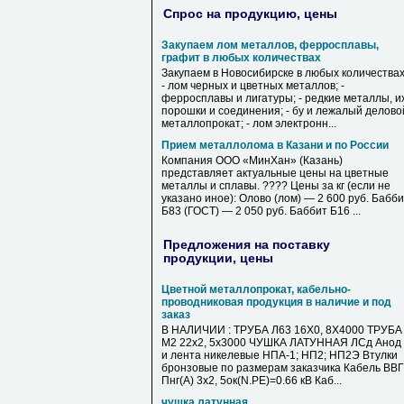
Спрос на продукцию, цены
Закупаем лом металлов, ферросплавы,
графит в любых количествах
Закупаем в Новосибирске в любых количествах
- лом черных и цветных металлов; -
ферросплавы и лигатуры; - редкие металлы, и
порошки и соединения; - бу и лежалый делово
металлопрокат; - лом электронн...
Прием металлолома в Казани и по России
Компания ООО «МинХан» (Казань)
представляет актуальные цены на цветные
металлы и сплавы. ???? Цены за кг (если не
указано иное): Олово (лом) — 2 600 руб. Бабб
Б83 (ГОСТ) — 2 050 руб. Баббит Б16 ...
Предложения на поставку
продукции, цены
Цветной металлопрокат, кабельно-
проводниковая продукция в наличие и под
заказ
В НАЛИЧИИ : ТРУБА Л63 16Х0, 8Х4000 ТРУБА
М2 22х2, 5х3000 ЧУШКА ЛАТУННАЯ ЛСд Анод
и лента никелевые НПА-1; НП2; НП2Э Втулки
бронзовые по размерам заказчика Кабель ВВГ
Пнг(А) 3х2, 5ок(N.PE)=0.66 кВ Каб...
чушка латунная