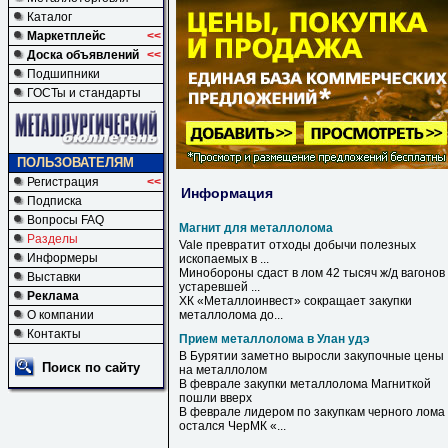
Каталог
Маркетплейс
<<
Доска объявлений
<<
Подшипники
ГОСТы и стандарты
ПОЛЬЗОВАТЕЛЯМ
Регистрация
<<
Информация
Подписка
Вопросы FAQ
Магнит для металлолома
Разделы
Vale превратит отходы добычи полезных
Информеры
ископаемых в ...
Минобороны сдаст в лом 42 тысяч ж/д вагонов
Выставки
устаревшей ...
Реклама
ХК «Металлоинвест» сокращает закупки
О компании
металлолома
до...
Контакты
Прием металлолома в Улан удэ
В
Бурятии заметно выросли закупочные цены
Поиск по сайту
на
металлолом
В
феврале закупки
металлолома
Магниткой
пошли вверх
В
феврале лидером по закупкам черного лома
остался ЧерМК «...