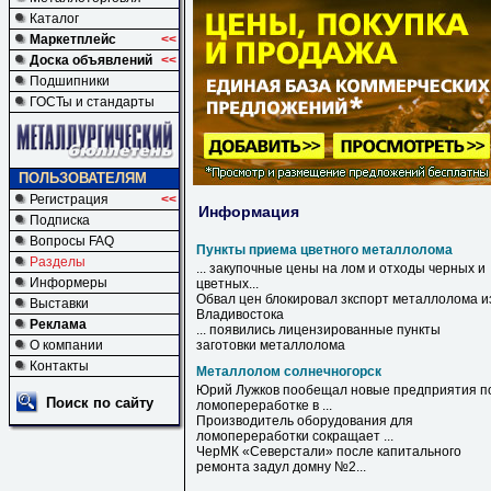
Каталог
Маркетплейс
<<
Доска объявлений
<<
Подшипники
ГОСТы и стандарты
ПОЛЬЗОВАТЕЛЯМ
Регистрация
<<
Информация
Подписка
Вопросы FAQ
Пункты приема цветного металлолома
Разделы
... закупочные цены на лом и отходы черных и
Информеры
цветных
...
Обвал цен блокировал зкспорт
металлолома
и
Выставки
Владивостока
Реклама
... появились лицензированные
пункты
О компании
заготовки
металлолома
Контакты
Металлолом солнечногорск
Юрий Лужков пообещал новые предприятия п
Поиск по сайту
ломопереработке в ...
Производитель оборудования для
ломопереработки сокращает ...
ЧерМК «Северстали» после капитального
ремонта задул домну №2...