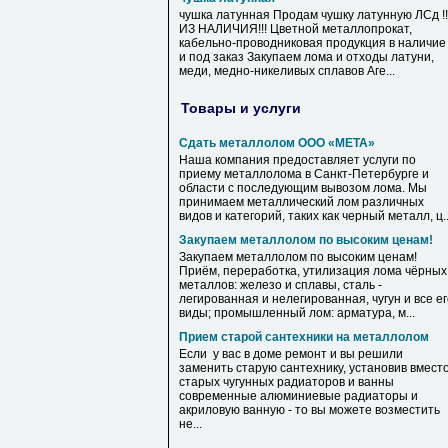
чушка латунная Продам чушку латунную ЛСд !!
ИЗ НАЛИЧИЯ!!! Цветной металлопрокат,
кабельно-проводниковая продукция в наличие
и под заказ Закупаем лома и отходы латуни,
меди, медно-никеливых сплавов Аге...
Товары и услуги
Сдать металлолом ООО «МЕТА»
Наша компания предоставляет услуги по
приему металлолома в Санкт-Петербурге и
области с последующим вывозом лома. Мы
принимаем металлический лом различных
видов и категорий, таких как черный металл, ц..
Закупаем металлолом по высоким ценам!
Закупаем металлолом по высоким ценам!
Приём, переработка, утилизация лома чёрных
металлов: железо и сплавы, сталь -
легированная и нелегированная, чугун и все е
виды; промышленный лом: арматура, м...
Прием старой сантехники на металлолом
Если у вас в доме ремонт и вы решили
заменить старую сантехнику, установив вмест
старых чугунных радиаторов и ванны
современные алюминиевые радиаторы и
акриловую ванную - то вы можете возместить
не...