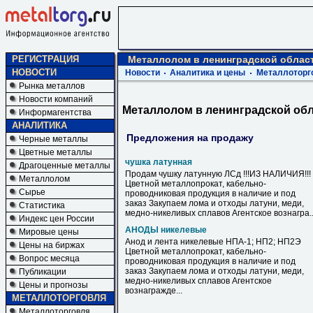
РЕГИСТРАЦИЯ
Металлолом в ленинградской облас
НОВОСТИ
Новости
Аналитика и цены
Металлоторг
Рынка металлов
Новости компаний
Металлолом в ленинградской об
Информагентства
АНАЛИТИКА
Предложения на продажу
Черные металлы
Цветные металлы
чушка латунная
Драгоценные металлы
Продам чушку латунную ЛСд !!!ИЗ НАЛИЧИЯ!!!
Металлолом
Цветной металлопрокат, кабельно-
Сырье
проводниковая продукция в наличие и под
заказ Закупаем лома и отходы латуни, меди,
Статистика
медно-никеливых сплавов Агентское вознагра..
Индекс цен России
АНОДЫ никелевые
Мировые цены
Анод и лента никелевые НПА-1; НП2; НП2Э
Цены на биржах
Цветной металлопрокат, кабельно-
Вопрос месяца
проводниковая продукция в наличие и под
заказ Закупаем лома и отходы латуни, меди,
Публикации
медно-никеливых сплавов Агентское
Цены и прогнозы
вознагражде...
МЕТАЛЛОТОРГОВЛЯ
Металлоторговля