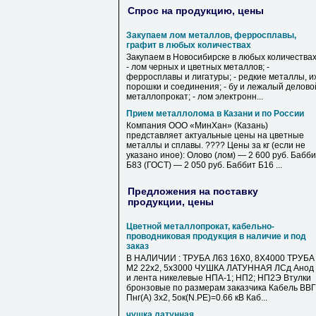
Спрос на продукцию, цены
Закупаем лом металлов, ферросплавы,
графит в любых количествах
Закупаем в Новосибирске в любых количествах
- лом черных и цветных металлов; -
ферросплавы и лигатуры; - редкие металлы, и
порошки и соединения; - бу и лежалый делово
металлопрокат; - лом электронн...
Прием металлолома в Казани и по России
Компания ООО «МинХан» (Казань)
представляет актуальные цены на цветные
металлы и сплавы. ???? Цены за кг (если не
указано иное): Олово (лом) — 2 600 руб. Бабб
Б83 (ГОСТ) — 2 050 руб. Баббит Б16 ...
Предложения на поставку
продукции, цены
Цветной металлопрокат, кабельно-
проводниковая продукция в наличие и под
заказ
В НАЛИЧИИ : ТРУБА Л63 16Х0, 8Х4000 ТРУБА
М2 22х2, 5х3000 ЧУШКА ЛАТУННАЯ ЛСд Анод
и лента никелевые НПА-1; НП2; НП2Э Втулки
бронзовые по размерам заказчика Кабель ВВГ
Пнг(А) 3х2, 5ок(N.PE)=0.66 кВ Каб...
чушка латунная