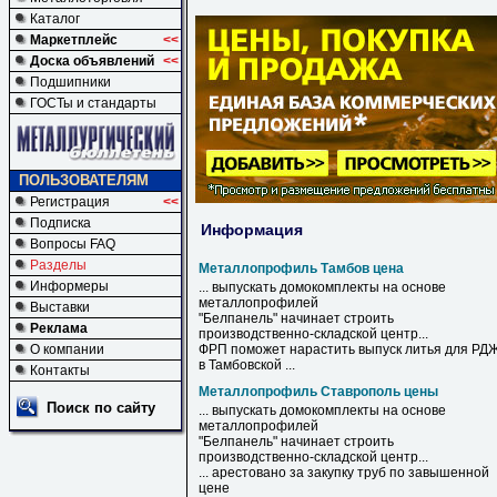
Каталог
Маркетплейс
<<
Доска объявлений
<<
Подшипники
ГОСТы и стандарты
ПОЛЬЗОВАТЕЛЯМ
Регистрация
<<
Подписка
Информация
Вопросы FAQ
Разделы
Металлопрофиль Тамбов цена
Информеры
... выпускать домокомплекты на основе
металлопрофилей
Выставки
"Белпанель" начинает строить
Реклама
производственно-складской центр...
О компании
ФРП поможет нарастить выпуск литья для РД
в Тамбовской ...
Контакты
Металлопрофиль Ставрополь цены
Поиск по сайту
... выпускать домокомплекты на основе
металлопрофилей
"Белпанель" начинает строить
производственно-складской центр...
... арестовано за закупку труб по завышенной
цене