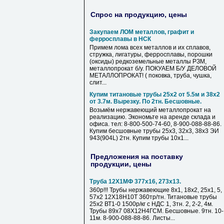
Спрос на продукцию, цены
Закупаем ЛОМ металлов, графит и
ферросплавы в НСК
Примем лома всех металлов и их сплавов,
стружка, лигатуры, ферросплавы, порошки
(оксиды) редкоземельные металлы РЗМ,
металлопрокат б/у. ПОКУАЕМ Б/У ДЕЛОВОЙ
МЕТАЛЛОПРОКАТ! ( поковка, труба, чушка,
слит...
Купим титановые трубы 25х2 от 5.5м и 38х2
от 3.7м. Вырезку. По 2тн. Бесшовные.
Возьмём нержавеющий металлопрокат на
реализацию. Экономьте на аренде склада и
офиса. тел: 8-800-500-74-60, 8-900-088-88-86.
Купим бесшовные трубы 25х3, 32х3, 38х3 ЭИ
943(904L) 2тн. Купим трубы 10х1...
Предложения на поставку
продукции, цены
Труба 12Х1МФ 377х16, 273х13.
360р!!! Трубы нержавеющие 8х1, 18х2, 25х1, 5,
57х2 12Х18Н10Т 360тр/тн. Титановые трубы
25х2 ВТ1-0 1500р/кг с НДС 1, 3тн. 2, 2-2, 4м.
Трубы 89х7 08Х12Н4ГСМ. Бесшовные. 9тн. 10-
11м. 8-900-088-88-86. Листы...