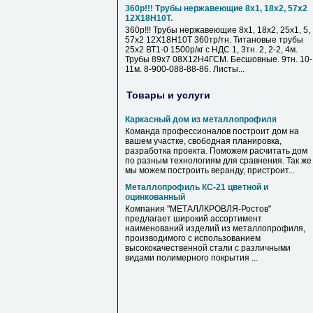
360р!!! Трубы нержавеющие 8х1, 18х2, 57х2
12Х18Н10Т.
360р!!! Трубы нержавеющие 8х1, 18х2, 25х1, 5,
57х2 12Х18Н10Т 360тр/тн. Титановые трубы
25х2 ВТ1-0 1500р/кг с НДС 1, 3тн. 2, 2-2, 4м.
Трубы 89х7 08Х12Н4ГСМ. Бесшовные. 9тн. 10-
11м. 8-900-088-88-86. Листы...
Товары и услуги
Каркасный дом из металлопрофиля
Команда профессионалов построит дом на
вашем участке, свободная планировка,
разработка проекта. Поможем расчитать дом
по разным технологиям для сравнения. Так же
мы можем построить веранду, пристроит...
Металлопрофиль КС-21 цветной и
оцинкованный
Компания "МЕТАЛЛКРОВЛЯ-Ростов"
предлагает широкий ассортимент
наименований изделий из металлопрофиля,
производимого с использованием
высококачественной стали с различными
видами полимерного покрытия ...