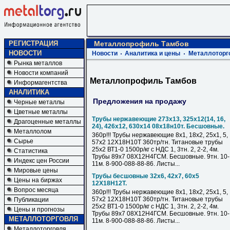
РЕГИСТРАЦИЯ
Металлопрофиль Тамбов
НОВОСТИ
Новости
Аналитика и цены
Металлоторг
Рынка металлов
Новости компаний
Металлопрофиль Тамбов
Информагентства
АНАЛИТИКА
Предложения на продажу
Черные металлы
Цветные металлы
Трубы нержавеющие 273х13, 325х12(14, 16,
Драгоценные металлы
24), 426х12, 630х14 08х18н10т. Бесшовные.
Металлолом
360р!!! Трубы нержавеющие 8х1, 18х2, 25х1, 5,
Сырье
57х2 12Х18Н10Т 360тр/тн. Титановые трубы
25х2 ВТ1-0 1500р/кг с НДС 1, 3тн. 2, 2-2, 4м.
Статистика
Трубы 89х7 08Х12Н4ГСМ. Бесшовные. 9тн. 10-
Индекс цен России
11м. 8-900-088-88-86. Листы...
Мировые цены
Трубы бесшовные 32х6, 42х7, 60х5
Цены на биржах
12Х18Н12Т.
Вопрос месяца
360р!!! Трубы нержавеющие 8х1, 18х2, 25х1, 5,
57х2 12Х18Н10Т 360тр/тн. Титановые трубы
Публикации
25х2 ВТ1-0 1500р/кг с НДС 1, 3тн. 2, 2-2, 4м.
Цены и прогнозы
Трубы 89х7 08Х12Н4ГСМ. Бесшовные. 9тн. 10-
МЕТАЛЛОТОРГОВЛЯ
11м. 8-900-088-88-86. Листы...
Металлоторговля