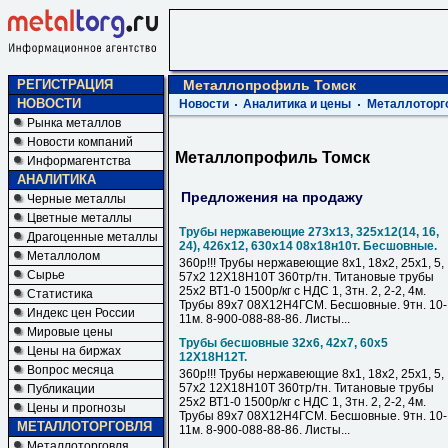
РЕГИСТРАЦИЯ
Металлопрофиль Томск
НОВОСТИ
Новости
Аналитика и цены
Металлоторг
Рынка металлов
Новости компаний
Металлопрофиль Томск
Информагентства
АНАЛИТИКА
Предложения на продажу
Черные металлы
Цветные металлы
Трубы нержавеющие 273х13, 325х12(14, 16,
Драгоценные металлы
24), 426х12, 630х14 08х18н10т. Бесшовные.
Металлолом
360р!!! Трубы нержавеющие 8х1, 18х2, 25х1, 5,
Сырье
57х2 12Х18Н10Т 360тр/тн. Титановые трубы
25х2 ВТ1-0 1500р/кг с НДС 1, 3тн. 2, 2-2, 4м.
Статистика
Трубы 89х7 08Х12Н4ГСМ. Бесшовные. 9тн. 10-
Индекс цен России
11м. 8-900-088-88-86. Листы...
Мировые цены
Трубы бесшовные 32х6, 42х7, 60х5
Цены на биржах
12Х18Н12Т.
Вопрос месяца
360р!!! Трубы нержавеющие 8х1, 18х2, 25х1, 5,
57х2 12Х18Н10Т 360тр/тн. Титановые трубы
Публикации
25х2 ВТ1-0 1500р/кг с НДС 1, 3тн. 2, 2-2, 4м.
Цены и прогнозы
Трубы 89х7 08Х12Н4ГСМ. Бесшовные. 9тн. 10-
МЕТАЛЛОТОРГОВЛЯ
11м. 8-900-088-88-86. Листы...
Металлоторговля