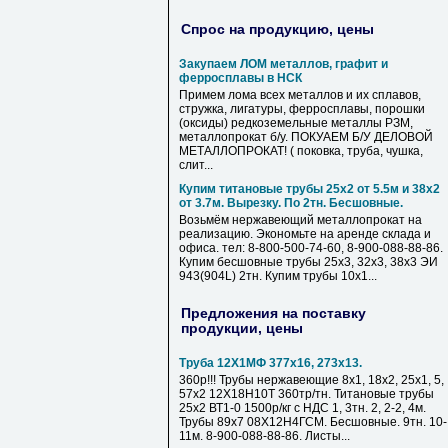
Спрос на продукцию, цены
Закупаем ЛОМ металлов, графит и
ферросплавы в НСК
Примем лома всех металлов и их сплавов,
стружка, лигатуры, ферросплавы, порошки
(оксиды) редкоземельные металлы РЗМ,
металлопрокат б/у. ПОКУАЕМ Б/У ДЕЛОВОЙ
МЕТАЛЛОПРОКАТ! ( поковка, труба, чушка,
слит...
Купим титановые трубы 25х2 от 5.5м и 38х2
от 3.7м. Вырезку. По 2тн. Бесшовные.
Возьмём нержавеющий металлопрокат на
реализацию. Экономьте на аренде склада и
офиса. тел: 8-800-500-74-60, 8-900-088-88-86.
Купим бесшовные трубы 25х3, 32х3, 38х3 ЭИ
943(904L) 2тн. Купим трубы 10х1...
Предложения на поставку
продукции, цены
Труба 12Х1МФ 377х16, 273х13.
360р!!! Трубы нержавеющие 8х1, 18х2, 25х1, 5,
57х2 12Х18Н10Т 360тр/тн. Титановые трубы
25х2 ВТ1-0 1500р/кг с НДС 1, 3тн. 2, 2-2, 4м.
Трубы 89х7 08Х12Н4ГСМ. Бесшовные. 9тн. 10-
11м. 8-900-088-88-86. Листы...