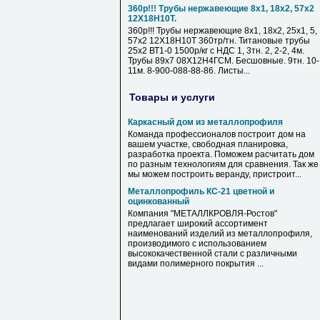
360р!!! Трубы нержавеющие 8х1, 18х2, 57х2
12Х18Н10Т.
360р!!! Трубы нержавеющие 8х1, 18х2, 25х1, 5,
57х2 12Х18Н10Т 360тр/тн. Титановые трубы
25х2 ВТ1-0 1500р/кг с НДС 1, 3тн. 2, 2-2, 4м.
Трубы 89х7 08Х12Н4ГСМ. Бесшовные. 9тн. 10-
11м. 8-900-088-88-86. Листы...
Товары и услуги
Каркасный дом из металлопрофиля
Команда профессионалов построит дом на
вашем участке, свободная планировка,
разработка проекта. Поможем расчитать дом
по разным технологиям для сравнения. Так же
мы можем построить веранду, пристроит...
Металлопрофиль КС-21 цветной и
оцинкованный
Компания "МЕТАЛЛКРОВЛЯ-Ростов"
предлагает широкий ассортимент
наименований изделий из металлопрофиля,
производимого с использованием
высококачественной стали с различными
видами полимерного покрытия ...