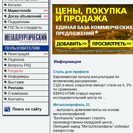
Каталог
Маркетплейс
<<
Доска объявлений
<<
Подшипники
ГОСТы и стандарты
ПОЛЬЗОВАТЕЛЯМ
Регистрация
<<
Подписка
Информация
Вопросы FAQ
Разделы
Сталь для профиля
Информеры
Еврокомиссия начала консультации по
возможному расширению ...
Выставки
США в июне сократили импорт
стали
на 4, 3%
Реклама
по сравнению...
О компании
ЕВРАЗ НТМК открыл научно-
исследовательский центр по ...
Контакты
Металлопрофиль 21
Поиск по сайту
... выпускать домокомплекты на основе
металлопрофилей
"Белпанель" начинает строить
производственно-складской центр...
Липецкий завод "
Металлопрофиль
" избежал
банкротства