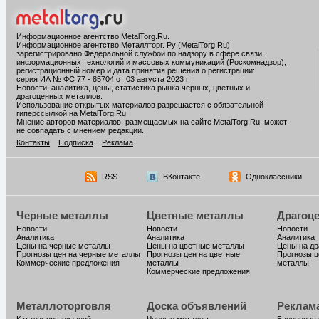
Информационное агентство MetalTorg.Ru
.
Информационное агентство Металлторг. Ру (MetalTorg.Ru)
зарегистрировано Федеральной службой по надзору в сфере связи,
информационных технологий и массовых коммуникаций (Роскомнадзор),
регистрационный номер и дата принятия решения о регистрации:
серия ИА № ФС 77 - 85704 от 03 августа 2023 г.
Новости, аналитика, цены, статистика рынка черных, цветных и
драгоценных металлов.
Использование открытых материалов разрешается с обязательной
гиперссылкой на MetalTorg.Ru
Мнение авторов материалов, размещаемых на сайте MetalTorg.Ru, может
не совпадать с мнением редакции.
Контакты
Подписка
Реклама
RSS
ВКонтакте
Одноклассники
Черные металлы
Цветные металлы
Драгоц
Новости
Новости
Новости
Аналитика
Аналитика
Аналитика
Цены на черные металлы
Цены на цветные металлы
Цены на д
Прогнозы цен на черные металлы
Прогнозы цен на цветные
Прогнозы ц
Коммерческие предложения
металлы
металлы
Коммерческие предложения
Металлоторговля
Доска объявлений
Реклам