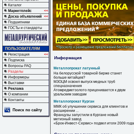
Каталог
Маркетплейс
<<
Доска объявлений
<<
Подшипники
ГОСТы и стандарты
ПОЛЬЗОВАТЕЛЯМ
Регистрация
<<
Информация
Подписка
Вопросы FAQ
Металлопрокат латунный
Разделы
На белорусской товарной бирже станет
Информеры
больше китайцев?
МЗОЦМ освоил выпуск медных труб
Выставки
спецназначения
Реклама
Атомредметзолото приценивается к двум
О компании
уральским заводам
Контакты
Металлопрокат Курган
ММК об улучшении сервиса для клиентов и
Поиск по сайту
расширении ...
Французы запустили в
Кургане
новый
метизный завод
«Брок-Инвест-Сервис» подвел итоги 2009 года