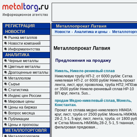
РЕГИСТРАЦИЯ
Металлопрокат Латвия
НОВОСТИ
Новости
Аналитика и цены
Металлоторг
Рынка металлов
Новости компаний
Металлопрокат Латвия
Информагентства
АНАЛИТИКА
Предложения на продажу
Черные металлы
Цветные металлы
Никель, Никеле-рениевый сплав
Драгоценные металлы
Никелевую трубу НП-2. от 6000 руб/кг. Сетка
Металлолом
никелевая НП-2. от 6000 руб/кг Никель прокат
Сырье
лента, лист, круг, проволока, труба НП2; НП0э
от 3500 руб/кг Никеле-рениевый сплав НР-10
Статистика
ВП круг, лента. Sus...
Индекс цен России
продам Медно-никелевый сплав, Монель,
Мировые цены
Константан.
Цены на биржах
Прокат из сплава медно-никелевого НМ40А:
Вопрос месяца
круг, лист, труба от 2500 руб/кг. Монель НМЖМ
28-2, 5-1, 5 круг, лист, лента, труба. от 1800 руб
Публикации
кг Сетка Монель НМЖМц 28-2, 5-1, 5 тканная,
Цены и прогнозы
фильтровая прядковая...
МЕТАЛЛОТОРГОВЛЯ
Металлоторговля