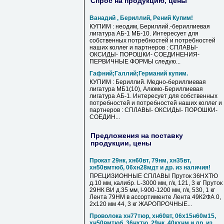
Спрос на продукцию, цены
Ванадий , Бериллий, Рений Купим!
КУПИМ : неодим, Бериллий.-бериллиевая
лигатура АБ-1 МБ-10. Интересует для
собственных потребностей и потребностей
наших коллег и партнеров : СПЛАВЫ-
ОКСИДЫ- ПОРОШКИ- СОЕДИНЕНИЯ-
ПЕРВИЧНЫЕ ФОРМЫ следую...
Гафний;Галлий;Германий купим.
КУПИМ : Бериллий. Медно-бериллиевая
лигатура МБ1(10), Алюмо-Бериллиевая
лигатура АБ-1. Интересует для собственных
потребностей и потребностей наших коллег и
партнеров : СПЛАВЫ- ОКСИДЫ- ПОРОШКИ-
СОЕДИН...
Предложения на поставку
продукции, цены
Прокат 29нк, хн60вт, 79нм, хн35вт,
хн50вмтюб, 06хн28мдт и др. из наличия!
ПРЕЦИЗИОННЫЕ СПЛАВЫ Пруток 36НХТЮ
д.10 мм, калибр. L-3000 мм, г/к, 121, 3 кг Пруток
29НК ВИ д.35 мм, l-900-1200 мм, г/к, 530, 1 кг
Лента 79НМ в ассортименте Лента 49К2ФА 0,
2х120 мм 44, 3 кг ЖАРОПРОЧНЫЕ...
Проволока хн77тюр, хн60вт, 06х15н60м15,
хн50вмтюб, 36нхтю, 29нк, 40кхнм и др. из