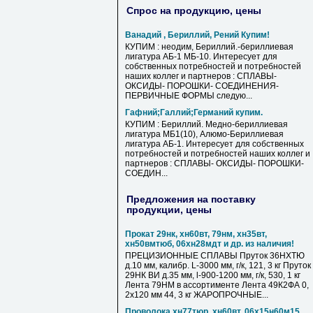
Спрос на продукцию, цены
Ванадий , Бериллий, Рений Купим!
КУПИМ : неодим, Бериллий.-бериллиевая
лигатура АБ-1 МБ-10. Интересует для
собственных потребностей и потребностей
наших коллег и партнеров : СПЛАВЫ-
ОКСИДЫ- ПОРОШКИ- СОЕДИНЕНИЯ-
ПЕРВИЧНЫЕ ФОРМЫ следую...
Гафний;Галлий;Германий купим.
КУПИМ : Бериллий. Медно-бериллиевая
лигатура МБ1(10), Алюмо-Бериллиевая
лигатура АБ-1. Интересует для собственных
потребностей и потребностей наших коллег и
партнеров : СПЛАВЫ- ОКСИДЫ- ПОРОШКИ-
СОЕДИН...
Предложения на поставку
продукции, цены
Прокат 29нк, хн60вт, 79нм, хн35вт,
хн50вмтюб, 06хн28мдт и др. из наличия!
ПРЕЦИЗИОННЫЕ СПЛАВЫ Пруток 36НХТЮ
д.10 мм, калибр. L-3000 мм, г/к, 121, 3 кг Пруток
29НК ВИ д.35 мм, l-900-1200 мм, г/к, 530, 1 кг
Лента 79НМ в ассортименте Лента 49К2ФА 0,
2х120 мм 44, 3 кг ЖАРОПРОЧНЫЕ...
Проволока хн77тюр, хн60вт, 06х15н60м15,