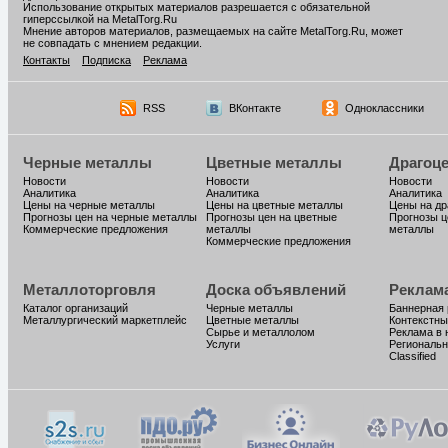
Использование открытых материалов разрешается с обязательной
гиперссылкой на MetalTorg.Ru
Мнение авторов материалов, размещаемых на сайте MetalTorg.Ru, может
не совпадать с мнением редакции.
Контакты
Подписка
Реклама
RSS
ВКонтакте
Одноклассники
Черные металлы
Цветные металлы
Драгоц
Новости
Новости
Новости
Аналитика
Аналитика
Аналитика
Цены на черные металлы
Цены на цветные металлы
Цены на д
Прогнозы цен на черные металлы
Прогнозы цен на цветные
Прогнозы ц
Коммерческие предложения
металлы
металлы
Коммерческие предложения
Металлоторговля
Доска объявлений
Реклам
Каталог организаций
Черные металлы
Баннерная
Металлургический маркетплейс
Цветные металлы
Контекстны
Сырье и металлолом
Реклама в 
Услуги
Региональн
Classified