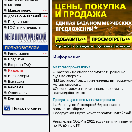
Каталог
Маркетплейс
<<
Доска объявлений
<<
Подшипники
ГОСТы и стандарты
ПОЛЬЗОВАТЕЛЯМ
Регистрация
<<
Информация
Подписка
Вопросы FAQ
Металлопрокат 09г2с
Разделы
«Экотерм» не смог пересмотреть решение
Информеры
суда по спору с «...
"МЗ Балаково" расширил линейку выпускаемог
Выставки
металлопроката
Реклама
«Северсталь» развивает новые форматы
О компании
взаимодействия со ...
Контакты
Продажа цветного металлопроката
На белорусской товарной бирже станет
Поиск по сайту
больше китайцев?
Белорусская биржа хочет торговать китайской
...
Ревдинский ЗОЦМ в 2021 году увеличил выручк
по РСБУ на 61%