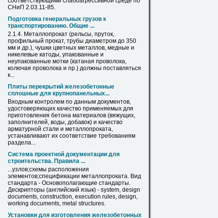
соответствующими слабоагрессивной среде по
СНиП 2.03.11-85.
Подготовка генеральных грузов к
транспортированию. Общие ...
2.1.4.
Металлопрокат
(рельсы, пруток,
профильный прокат, трубы диаметром до 350
мм и др.), чушки цветных металлов, медные и
никелевые катоды, упакованные и
неупакованные мотки (катаная проволока,
колючая проволока и пр.) должны поставляться
к...
Плиты перекрытий железобетонные
сплошные для крупнопанельных...
Входным контролем по данным документов,
удостоверяющих качество применяемых для
приготовления бетона материалов (вяжущих,
заполнителей, воды, добавок) и качество
арматурной стали и
металлопроката
,
устанавливают их соответствие требованиям
раздела...
Система проектной документации для
строительства. Правила ...
...узлов;схемы расположения
элементов;спецификации
металлопроката
. Вид
стандарта - Основополагающие стандарты.
Дескрипторы (английский язык) - system, design
documents, construction, execution rules, design,
working documents, metal structures.
Установки для изготовления железобетонных