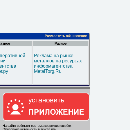
Разместить объявление
азное
Разное
оперативной
Реклама на рынке
ии
металлов на ресурсах
ентства
информагентства
г.ру
MetalTorg.Ru
На сайте работает система коррекции ошибок.
Обнаружив неточность в тексте или