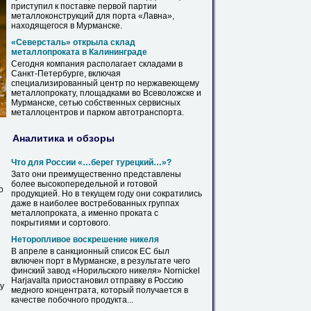
приступил к поставке первой партии
металлоконструкций для порта «Лавна»,
находящегося в
Мурманске
.
«Северсталь» открыла склад
металлопроката
в Калининграде
Сегодня компания располагает складами в
Санкт-Петербурге, включая
специализированный центр по нержавеющему
металлопрокату
, площадками во Всеволожске и
Мурманске
, сетью собственных сервисных
металлоцентров и парком автотранспорта.
Аналитика и обзоры
Что для России «…берег турецкий…»?
Зато они преимущественно представлены
более высокопередельной и готовой
о
продукцией. Но в текущем году они сократились
даже в наиболее востребованных группах
металлопроката
, а именно проката с
покрытиями и сортового.
Неторопливое воскрешение никеля
В апреле в санкционный список ЕС был
включен порт в
Мурманске
, в результате чего
финский завод «Норильского никеля» Nornickel
Harjavalta приостановил отправку в Россию
у
медного концентрата, который получается в
качестве побочного продукта...