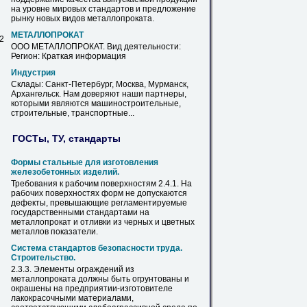
на уровне мировых стандартов и предложение
рынку новых видов
металлопроката
.
МЕТАЛЛОПРОКАТ
 2
ООО
МЕТАЛЛОПРОКАТ
. Вид деятельности:
Регион: Краткая информация
Индустрия
Склады: Санкт-Петербург, Москва,
Мурманск
,
Архангельск. Нам доверяют наши партнеры,
которыми являются машиностроительные,
строительные, транспортные...
ГОСТы, ТУ, стандарты
Формы стальные для изготовления
железобетонных изделий.
Требования к рабочим поверхностям 2.4.1. На
рабочих поверхностях форм не допускаются
дефекты, превышающие регламентируемые
государственными стандартами на
металлопрокат
и отливки из черных и цветных
металлов показатели.
Система стандартов безопасности труда.
Строительство.
2.3.3. Элементы ограждений из
металлопроката
должны быть огрунтованы и
окрашены на предприятии-изготовителе
лакокрасочными материалами,