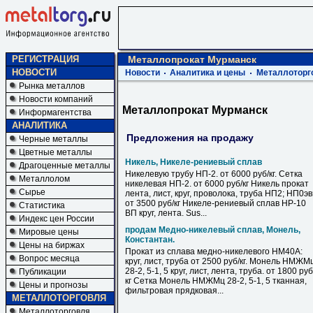
РЕГИСТРАЦИЯ
Металлопрокат Мурманск
НОВОСТИ
Новости
Аналитика и цены
Металлоторг
Рынка металлов
Новости компаний
Металлопрокат Мурманск
Информагентства
АНАЛИТИКА
Предложения на продажу
Черные металлы
Цветные металлы
Никель, Никеле-рениевый сплав
Драгоценные металлы
Никелевую трубу НП-2. от 6000 руб/кг. Сетка
Металлолом
никелевая НП-2. от 6000 руб/кг Никель прокат
Сырье
лента, лист, круг, проволока, труба НП2; НП0э
от 3500 руб/кг Никеле-рениевый сплав НР-10
Статистика
ВП круг, лента. Sus...
Индекс цен России
продам Медно-никелевый сплав, Монель,
Мировые цены
Константан.
Цены на биржах
Прокат из сплава медно-никелевого НМ40А:
Вопрос месяца
круг, лист, труба от 2500 руб/кг. Монель НМЖМ
28-2, 5-1, 5 круг, лист, лента, труба. от 1800 руб
Публикации
кг Сетка Монель НМЖМц 28-2, 5-1, 5 тканная,
Цены и прогнозы
фильтровая прядковая...
МЕТАЛЛОТОРГОВЛЯ
Металлоторговля