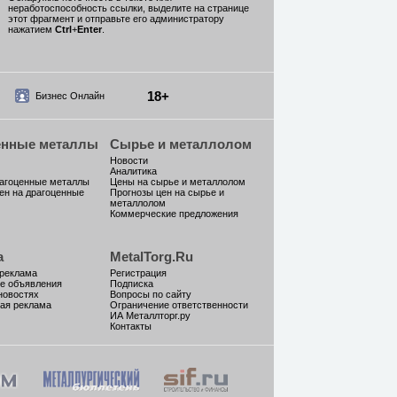
неработоспособность ссылки, выделите на странице
этот фрагмент и отправьте его администратору
нажатием
Ctrl
+
Enter
.
18+
Бизнес Онлайн
енные металлы
Сырье и металлолом
Новости
Аналитика
рагоценные металлы
Цены на сырье и металлолом
ен на драгоценные
Прогнозы цен на сырье и
металлолом
Коммерческие предложения
а
MetalTorg.Ru
 реклама
Регистрация
е объявления
Подписка
новостях
Вопросы по сайту
ая реклама
Ограничение ответственности
ИА Металлторг.ру
Контакты