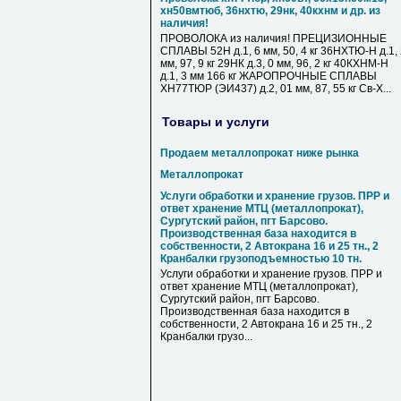
хн50вмтюб, 36нхтю, 29нк, 40кхнм и др. из
наличия!
ПРОВОЛОКА из наличия! ПРЕЦИЗИОННЫЕ
СПЛАВЫ 52Н д.1, 6 мм, 50, 4 кг 36НХТЮ-Н д.1,
мм, 97, 9 кг 29НК д.3, 0 мм, 96, 2 кг 40КХНМ-Н
д.1, 3 мм 166 кг ЖАРОПРОЧНЫЕ СПЛАВЫ
ХН77ТЮР (ЭИ437) д.2, 01 мм, 87, 55 кг Св-Х...
Товары и услуги
Продаем металлопрокат ниже рынка
Металлопрокат
Услуги обработки и хранение грузов. ПРР и
ответ хранение МТЦ (металлопрокат),
Сургутский район, пгт Барсово.
Производственная база находится в
собственности, 2 Автокрана 16 и 25 тн., 2
Кранбалки грузоподъемностью 10 тн.
Услуги обработки и хранение грузов. ПРР и
ответ хранение МТЦ (металлопрокат),
Сургутский район, пгт Барсово.
Производственная база находится в
собственности, 2 Автокрана 16 и 25 тн., 2
Кранбалки грузо...