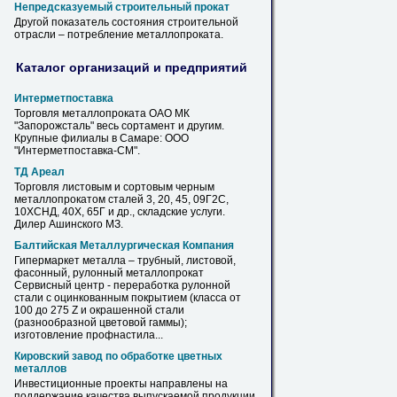
Непредсказуемый строительный прокат
Другой показатель состояния строительной
отрасли – потребление
металлопроката
.
Каталог организаций и предприятий
Интерметпоставка
Торговля
металлопроката
ОАО МК
"Запорожсталь" весь сортамент и другим.
Крупные филиалы в Самаре: ООО
"Интерметпоставка-СМ".
ТД Ареал
Торговля листовым и сортовым черным
металлопрокатом
сталей 3, 20, 45, 09Г2С,
10ХСНД, 40Х, 65Г и др., складские услуги.
Дилер Ашинского МЗ.
Балтийская Металлургическая Компания
Гипермаркет металла – трубный, листовой,
фасонный, рулонный
металлопрокат
Сервисный центр - переработка рулонной
стали с оцинкованным покрытием (класса от
100 до 275 Z и окрашенной стали
(разнообразной цветовой гаммы);
изготовление профнастила...
Кировский завод по обработке цветных
металлов
Инвестиционные проекты направлены на
поддержание качества выпускаемой продукции