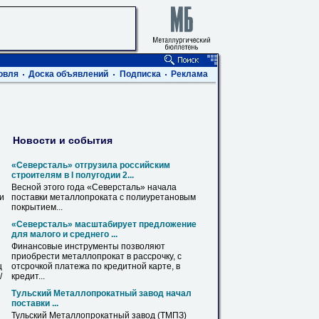
овля
Доска объявлений
Подписка
Реклама
Новости и события
«Северсталь» отгрузила российским
строителям в I полугодии 2...
Весной этого года «Северсталь» начала
ви
поставки
металлопроката
с полиуретановым
покрытием...
«Северсталь» масштабирует предложение
для малого и среднего ...
Финансовые инструменты позволяют
приобрести
металлопрокат
в рассрочку, с
ц
отсрочкой платежа по кредитной карте, в
/
кредит...
Тульский Металлопрокатный завод начал
поставки ...
Тульский Металлопрокатный завод (ТМПЗ)