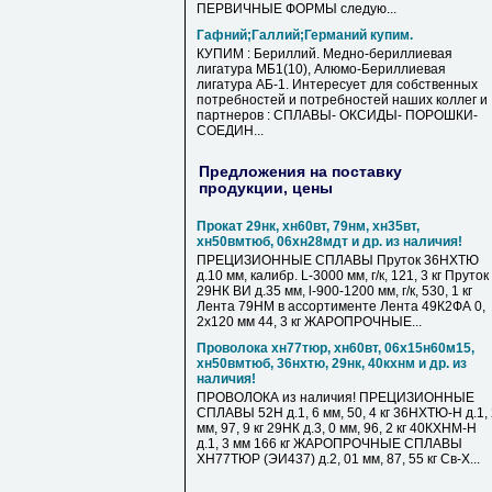
ПЕРВИЧНЫЕ ФОРМЫ следую...
Гафний;Галлий;Германий купим.
КУПИМ : Бериллий. Медно-бериллиевая
лигатура МБ1(10), Алюмо-Бериллиевая
лигатура АБ-1. Интересует для собственных
потребностей и потребностей наших коллег и
партнеров : СПЛАВЫ- ОКСИДЫ- ПОРОШКИ-
СОЕДИН...
Предложения на поставку
продукции, цены
Прокат 29нк, хн60вт, 79нм, хн35вт,
хн50вмтюб, 06хн28мдт и др. из наличия!
ПРЕЦИЗИОННЫЕ СПЛАВЫ Пруток 36НХТЮ
д.10 мм, калибр. L-3000 мм, г/к, 121, 3 кг Пруток
29НК ВИ д.35 мм, l-900-1200 мм, г/к, 530, 1 кг
Лента 79НМ в ассортименте Лента 49К2ФА 0,
2х120 мм 44, 3 кг ЖАРОПРОЧНЫЕ...
Проволока хн77тюр, хн60вт, 06х15н60м15,
хн50вмтюб, 36нхтю, 29нк, 40кхнм и др. из
наличия!
ПРОВОЛОКА из наличия! ПРЕЦИЗИОННЫЕ
СПЛАВЫ 52Н д.1, 6 мм, 50, 4 кг 36НХТЮ-Н д.1,
мм, 97, 9 кг 29НК д.3, 0 мм, 96, 2 кг 40КХНМ-Н
д.1, 3 мм 166 кг ЖАРОПРОЧНЫЕ СПЛАВЫ
ХН77ТЮР (ЭИ437) д.2, 01 мм, 87, 55 кг Св-Х...