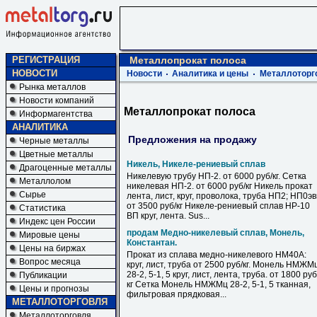
РЕГИСТРАЦИЯ
Металлопрокат полоса
НОВОСТИ
Новости
Аналитика и цены
Металлоторг
Рынка металлов
Новости компаний
Металлопрокат полоса
Информагентства
АНАЛИТИКА
Предложения на продажу
Черные металлы
Цветные металлы
Никель, Никеле-рениевый сплав
Драгоценные металлы
Никелевую трубу НП-2. от 6000 руб/кг. Сетка
Металлолом
никелевая НП-2. от 6000 руб/кг Никель прокат
Сырье
лента, лист, круг, проволока, труба НП2; НП0э
от 3500 руб/кг Никеле-рениевый сплав НР-10
Статистика
ВП круг, лента. Sus...
Индекс цен России
продам Медно-никелевый сплав, Монель,
Мировые цены
Константан.
Цены на биржах
Прокат из сплава медно-никелевого НМ40А:
Вопрос месяца
круг, лист, труба от 2500 руб/кг. Монель НМЖМ
28-2, 5-1, 5 круг, лист, лента, труба. от 1800 руб
Публикации
кг Сетка Монель НМЖМц 28-2, 5-1, 5 тканная,
Цены и прогнозы
фильтровая прядковая...
МЕТАЛЛОТОРГОВЛЯ
Металлоторговля