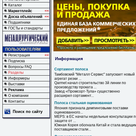
Каталог
Маркетплейс
<<
Доска объявлений
<<
Подшипники
ГОСТы и стандарты
ПОЛЬЗОВАТЕЛЯМ
Регистрация
<<
Информация
Подписка
Вопросы FAQ
Сортамент полоса
Разделы
Тамбовский "Металл Сервис" запускает новый
Информеры
агрегат резки ...
Qarmet начал строительство 3й линии по
Выставки
производству проката ...
Реклама
Завод «Промсорт-Тула» существенно
О компании
расширил
сортамент
...
Контакты
Полоса стальная оцинкованная
Япония признала демпинговыми поставки
Поиск по сайту
оцинкованного
...
MEPS: в ЕС начаты недельные консультации п
защите от ...
Южная Корея обогнала Китай и стала ведущи
поставщиком стали...