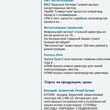
Лист металлопрокат
ВМЗ "Красный Октябрь" освоил выпуск
нагартованных
листов
...
ЧерМК "Северстали" выпустил новый вид
проката с полимерным ...
«РМ-Стил» запустит серийное производство
проката из ...
Металлопрокат проволока
Февральский экспорт стальной арматуры из
Китая взлетел на 79...
На белорусской товарной бирже станет
больше китайцев?
"Металлоторг" инвестирует 300 млн рублей в
реконструкцию ...
Полоса 25х4
Запуск Тула-Стали признан главным событием
года в ...
НЛМК-Калуга освоил арматуру для линий
электропередач, мостов...
НЛМК-Калуга освоил производство швеллера
Спрос на продукцию, цены
Ванадий , Бериллий, Рений Купим!
КУПИМ : неодим, Бериллий.-бериллиевая
лигатура АБ-1 МБ-10. Интересует для
собственных потребностей и потребностей
наших коллег и партнеров : СПЛАВЫ-
ОКСИДЫ- ПОРОШКИ- СОЕДИНЕНИЯ-