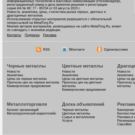
информационных технологий и массовых коммуникаций (Роскомнадзор),
регистрационный номер и дата принятия решения о регистрации:
серия ИА № ФС 77 - 85704 от 03 августа 2023 г.
Новости, аналитика, цены, статистика рынка черных, цветных и
драгоценных металлов.
Использование открытых материалов разрешается с обязательной
гиперссылкой на MetalTorg.Ru
Мнение авторов материалов, размещаемых на сайте MetalTorg.Ru, может
не совпадать с мнением редакции.
Контакты
Подписка
Реклама
RSS
ВКонтакте
Одноклассники
Черные металлы
Цветные металлы
Драгоц
Новости
Новости
Новости
Аналитика
Аналитика
Аналитика
Цены на черные металлы
Цены на цветные металлы
Цены на д
Прогнозы цен на черные металлы
Прогнозы цен на цветные
Прогнозы ц
Коммерческие предложения
металлы
металлы
Коммерческие предложения
Металлоторговля
Доска объявлений
Реклам
Каталог организаций
Черные металлы
Баннерная
Металлургический маркетплейс
Цветные металлы
Контекстны
Сырье и металлолом
Реклама в 
Услуги
Региональн
Classified