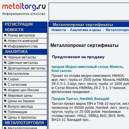
РЕГИСТРАЦИЯ
Металлопрокат сертификаты
НОВОСТИ
Новости
Аналитика и цены
Металлоторг
Рынка металлов
Новости компаний
Металлопрокат сертификаты
Информагентства
АНАЛИТИКА
Предложения на продажу
Черные металлы
Цветные металлы
продам Медно-никелевый сплав, Монель,
Драгоценные металлы
Константан.
Металлолом
Прокат из сплава медно-никелевого НМ40А:
Сырье
круг, лист, труба от 2500 руб/кг. Монель НМЖМ
28-2, 5-1, 5 круг, лист, лента, труба. от 1800 руб
Статистика
кг Сетка Монель НМЖМц 28-2, 5-1, 5 тканная,
Индекс цен России
фильтровая прядковая...
Мировые цены
Продам Тантал, Ниобий, Ванадий
Цены на биржах
Тантал прокат марок ТВЧ и ТАВ-10 пруток, лист
Вопрос месяца
проволоку от 45000 руб/кг. Ниобий: лист, ленту,
пруток, трубу, от 25 000 руб/кг. Ниобиевые
Публикации
сплавы прокат: НбЦ1; 5ВМЦ; ВН2; ВН3; ВН6;
Цены и прогнозы
ВН10-1С Ванадий про...
МЕТАЛЛОТОРГОВЛЯ
Металлоторговля