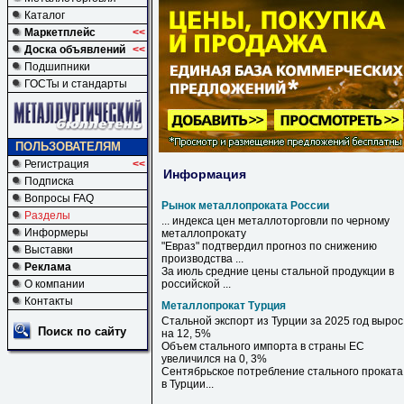
Каталог
Маркетплейс
<<
Доска объявлений
<<
Подшипники
ГОСТы и стандарты
ПОЛЬЗОВАТЕЛЯМ
Регистрация
<<
Информация
Подписка
Вопросы FAQ
Рынок металлопроката России
Разделы
... индекса цен металлоторговли по черному
Информеры
металлопрокату
"Евраз" подтвердил прогноз по снижению
Выставки
производства ...
Реклама
За июль средние цены стальной продукции в
О компании
российской ...
Контакты
Металлопрокат Турция
Стальной экспорт из
Турции
за 2025 год вырос
Поиск по сайту
на 12, 5%
Объем стального импорта в страны ЕС
увеличился на 0, 3%
Сентябрьское потребление стального проката
в
Турции
...