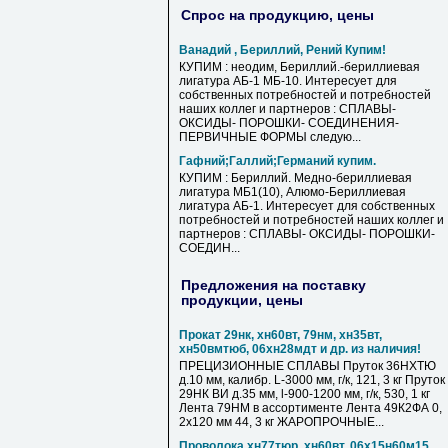
Спрос на продукцию, цены
Ванадий , Бериллий, Рений Купим!
КУПИМ : неодим, Бериллий.-бериллиевая
лигатура АБ-1 МБ-10. Интересует для
собственных потребностей и потребностей
наших коллег и партнеров : СПЛАВЫ-
ОКСИДЫ- ПОРОШКИ- СОЕДИНЕНИЯ-
ПЕРВИЧНЫЕ ФОРМЫ следую...
Гафний;Галлий;Германий купим.
КУПИМ : Бериллий. Медно-бериллиевая
лигатура МБ1(10), Алюмо-Бериллиевая
лигатура АБ-1. Интересует для собственных
потребностей и потребностей наших коллег и
партнеров : СПЛАВЫ- ОКСИДЫ- ПОРОШКИ-
СОЕДИН...
Предложения на поставку
продукции, цены
Прокат 29нк, хн60вт, 79нм, хн35вт,
хн50вмтюб, 06хн28мдт и др. из наличия!
ПРЕЦИЗИОННЫЕ СПЛАВЫ Пруток 36НХТЮ
д.10 мм, калибр. L-3000 мм, г/к, 121, 3 кг Пруток
29НК ВИ д.35 мм, l-900-1200 мм, г/к, 530, 1 кг
Лента 79НМ в ассортименте Лента 49К2ФА 0,
2х120 мм 44, 3 кг ЖАРОПРОЧНЫЕ...
Проволока хн77тюр, хн60вт, 06х15н60м15,