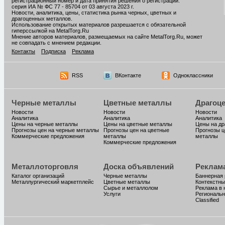
регистрационный номер и дата принятия решения о регистрации:
серия ИА № ФС 77 - 85704 от 03 августа 2023 г.
Новости, аналитика, цены, статистика рынка черных, цветных и
драгоценных металлов.
Использование открытых материалов разрешается с обязательной
гиперссылкой на MetalTorg.Ru
Мнение авторов материалов, размещаемых на сайте MetalTorg.Ru, может
не совпадать с мнением редакции.
Контакты
Подписка
Реклама
RSS
ВКонтакте
Одноклассники
Черные металлы
Цветные металлы
Драгоц
Новости
Новости
Новости
Аналитика
Аналитика
Аналитика
Цены на черные металлы
Цены на цветные металлы
Цены на д
Прогнозы цен на черные металлы
Прогнозы цен на цветные
Прогнозы ц
Коммерческие предложения
металлы
металлы
Коммерческие предложения
Металлоторговля
Доска объявлений
Реклам
Каталог организаций
Черные металлы
Баннерная
Металлургический маркетплейс
Цветные металлы
Контекстны
Сырье и металлолом
Реклама в 
Услуги
Региональн
Classified