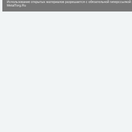
Использование открытых материалов разрешается с обязательной гиперссылкой 
MetalTorg.Ru