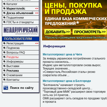
Каталог
Маркетплейс
<<
Доска объявлений
<<
Подшипники
ГОСТы и стандарты
ПОЛЬЗОВАТЕЛЯМ
Регистрация
<<
Информация
Подписка
Вопросы FAQ
Металлопрокат цена в Чите
Разделы
За январь украинское потребление стального
Информеры
проката снизилось...
Индекс
цен
металлоторговли снова вырос.
Выставки
Текущее значение...
Реклама
«Северсталь Российская сталь» резко
О компании
сократила объем ...
Контакты
Металлопрокат цена в Белгороде
"Белпанель" начинает строить
Поиск по сайту
производственно-складской центр...
"Торговый дом ММК" расширил свою торговую
сеть на 14 пунктов...
ОМК расширяет сеть складов по продаже труб
и проката