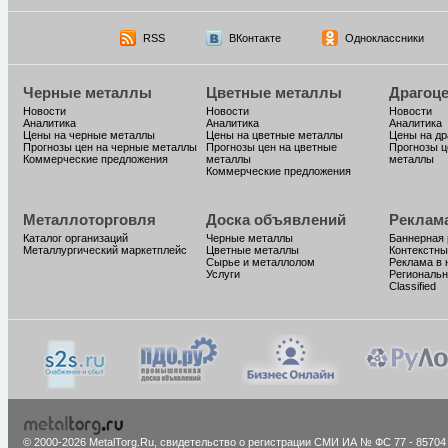
RSS
ВКонтакте
Одноклассники
Черные металлы
Цветные металлы
Драгоц
Новости
Новости
Новости
Аналитика
Аналитика
Аналитика
Цены на черные металлы
Цены на цветные металлы
Цены на д
Прогнозы цен на черные металлы
Прогнозы цен на цветные
Прогнозы ц
Коммерческие предложения
металлы
металлы
Коммерческие предложения
Металлоторговля
Доска объявлений
Реклам
Каталог организаций
Черные металлы
Баннерная
Металлургический маркетплейс
Цветные металлы
Контекстны
Сырье и металлолом
Реклама в 
Услуги
Региональн
Classified
© 2000-2026 MetalTorg.Ru,
cвидетельство о регистрации СМИ ИА № ФС 77 - 85704