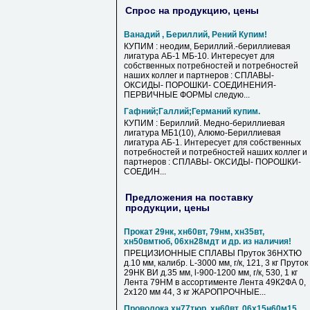
Спрос на продукцию, цены
Ванадий , Бериллий, Рений Купим!
КУПИМ : неодим, Бериллий.-бериллиевая
лигатура АБ-1 МБ-10. Интересует для
собственных потребностей и потребностей
наших коллег и партнеров : СПЛАВЫ-
ОКСИДЫ- ПОРОШКИ- СОЕДИНЕНИЯ-
ПЕРВИЧНЫЕ ФОРМЫ следую...
Гафний;Галлий;Германий купим.
КУПИМ : Бериллий. Медно-бериллиевая
лигатура МБ1(10), Алюмо-Бериллиевая
лигатура АБ-1. Интересует для собственных
потребностей и потребностей наших коллег и
партнеров : СПЛАВЫ- ОКСИДЫ- ПОРОШКИ-
СОЕДИН...
Предложения на поставку
продукции, цены
Прокат 29нк, хн60вт, 79нм, хн35вт,
хн50вмтюб, 06хн28мдт и др. из наличия!
ПРЕЦИЗИОННЫЕ СПЛАВЫ Пруток 36НХТЮ
д.10 мм, калибр. L-3000 мм, г/к, 121, 3 кг Пруток
29НК ВИ д.35 мм, l-900-1200 мм, г/к, 530, 1 кг
Лента 79НМ в ассортименте Лента 49К2ФА 0,
2х120 мм 44, 3 кг ЖАРОПРОЧНЫЕ...
Проволока хн77тюр, хн60вт, 06х15н60м15,