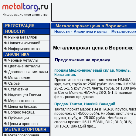
РЕГИСТРАЦИЯ
Металлопрокат цена в Воронеже
НОВОСТИ
Новости
Аналитика и цены
Металлоторг
Рынка металлов
Новости компаний
Металлопрокат цена в Воронеже
Информагентства
АНАЛИТИКА
Предложения на продажу
Черные металлы
Цветные металлы
продам Медно-никелевый сплав, Монель,
Драгоценные металлы
Константан.
Металлолом
Прокат из сплава медно-никелевого НМ40А:
Сырье
круг, лист, труба от 2500 руб/кг. Монель НМЖМ
28-2, 5-1, 5 круг, лист, лента, труба. от 1800 руб
Статистика
кг Сетка Монель НМЖМц 28-2, 5-1, 5 тканная,
Индекс цен России
фильтровая прядковая...
Мировые цены
Продам Тантал, Ниобий, Ванадий
Цены на биржах
Тантал прокат марок ТВЧ и ТАВ-10 пруток, лист
Вопрос месяца
проволоку от 45000 руб/кг. Ниобий: лист, ленту,
пруток, трубу, от 25 000 руб/кг. Ниобиевые
Публикации
сплавы прокат: НбЦ1; 5ВМЦ; ВН2; ВН3; ВН6;
Цены и прогнозы
ВН10-1С Ванадий про...
МЕТАЛЛОТОРГОВЛЯ
Металлоторговля