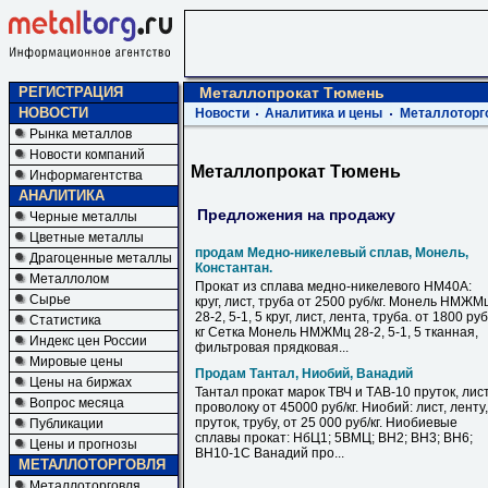
РЕГИСТРАЦИЯ
Металлопрокат Тюмень
НОВОСТИ
Новости
Аналитика и цены
Металлоторг
Рынка металлов
Новости компаний
Металлопрокат Тюмень
Информагентства
АНАЛИТИКА
Предложения на продажу
Черные металлы
Цветные металлы
продам Медно-никелевый сплав, Монель,
Драгоценные металлы
Константан.
Металлолом
Прокат из сплава медно-никелевого НМ40А:
Сырье
круг, лист, труба от 2500 руб/кг. Монель НМЖМ
28-2, 5-1, 5 круг, лист, лента, труба. от 1800 руб
Статистика
кг Сетка Монель НМЖМц 28-2, 5-1, 5 тканная,
Индекс цен России
фильтровая прядковая...
Мировые цены
Продам Тантал, Ниобий, Ванадий
Цены на биржах
Тантал прокат марок ТВЧ и ТАВ-10 пруток, лист
Вопрос месяца
проволоку от 45000 руб/кг. Ниобий: лист, ленту,
пруток, трубу, от 25 000 руб/кг. Ниобиевые
Публикации
сплавы прокат: НбЦ1; 5ВМЦ; ВН2; ВН3; ВН6;
Цены и прогнозы
ВН10-1С Ванадий про...
МЕТАЛЛОТОРГОВЛЯ
Металлоторговля