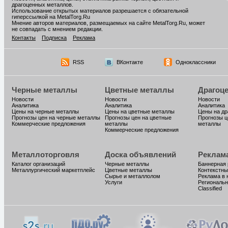
драгоценных металлов.
Использование открытых материалов разрешается с обязательной
гиперссылкой на MetalTorg.Ru
Мнение авторов материалов, размещаемых на сайте MetalTorg.Ru, может
не совпадать с мнением редакции.
Контакты
Подписка
Реклама
RSS
ВКонтакте
Одноклассники
Черные металлы
Цветные металлы
Драгоц
Новости
Новости
Новости
Аналитика
Аналитика
Аналитика
Цены на черные металлы
Цены на цветные металлы
Цены на д
Прогнозы цен на черные металлы
Прогнозы цен на цветные
Прогнозы ц
Коммерческие предложения
металлы
металлы
Коммерческие предложения
Металлоторговля
Доска объявлений
Реклам
Каталог организаций
Черные металлы
Баннерная
Металлургический маркетплейс
Цветные металлы
Контекстны
Сырье и металлолом
Реклама в 
Услуги
Региональн
Classified