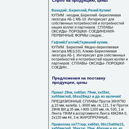
Спрос на продукцию, цены
Ванадий , Бериллий, Рений Купим!
КУПИМ : неодим, Бериллий.-бериллиевая
лигатура АБ-1 МБ-10. Интересует для
собственных потребностей и потребностей
наших коллег и партнеров : СПЛАВЫ-
ОКСИДЫ- ПОРОШКИ- СОЕДИНЕНИЯ-
ПЕРВИЧНЫЕ ФОРМЫ следую...
Гафний;Галлий;Германий купим.
КУПИМ : Бериллий. Медно-бериллиевая
лигатура МБ1(10), Алюмо-Бериллиевая
лигатура АБ-1. Интересует для собственных
потребностей и потребностей наших коллег и
партнеров : СПЛАВЫ- ОКСИДЫ- ПОРОШКИ-
СОЕДИН...
Предложения на поставку
продукции, цены
Прокат 29нк, хн60вт, 79нм, хн35вт,
хн50вмтюб, 06хн28мдт и др. из наличия!
ПРЕЦИЗИОННЫЕ СПЛАВЫ Пруток 36НХТЮ
д.10 мм, калибр. L-3000 мм, г/к, 121, 3 кг Пруток
29НК ВИ д.35 мм, l-900-1200 мм, г/к, 530, 1 кг
Лента 79НМ в ассортименте Лента 49К2ФА 0,
2х120 мм 44, 3 кг ЖАРОПРОЧНЫЕ...
Проволока хн77тюр, хн60вт, 06х15н60м15,
хн50вмтюб, 36нхтю, 29нк, 40кхнм и др. из