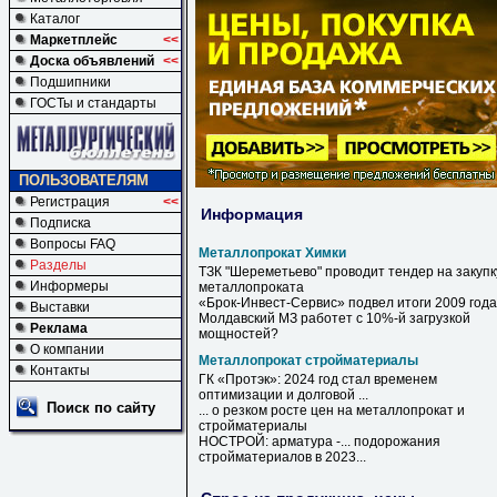
Каталог
Маркетплейс
<<
Доска объявлений
<<
Подшипники
ГОСТы и стандарты
ПОЛЬЗОВАТЕЛЯМ
Регистрация
<<
Информация
Подписка
Вопросы FAQ
Металлопрокат Химки
Разделы
ТЗК "Шереметьево" проводит тендер на закупк
Информеры
металлопроката
«Брок-Инвест-Сервис» подвел итоги 2009 года
Выставки
Молдавский МЗ работет с 10%-й загрузкой
Реклама
мощностей?
О компании
Металлопрокат стройматериалы
Контакты
ГК «Протэк»: 2024 год стал временем
оптимизации и долговой ...
Поиск по сайту
... о резком росте цен на
металлопрокат
и
стройматериалы
НОСТРОЙ: арматура -... подорожания
стройматериалов
в 2023...