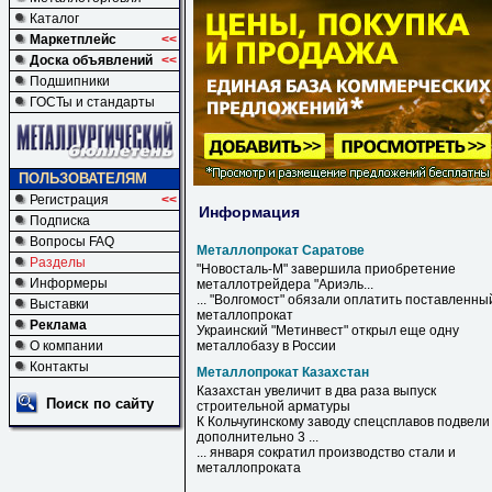
Каталог
Маркетплейс
<<
Доска объявлений
<<
Подшипники
ГОСТы и стандарты
ПОЛЬЗОВАТЕЛЯМ
Регистрация
<<
Информация
Подписка
Вопросы FAQ
Металлопрокат Саратове
Разделы
"Новосталь-М" завершила приобретение
Информеры
металлотрейдера "Ариэль...
... "Волгомост" обязали оплатить поставленны
Выставки
металлопрокат
Реклама
Украинский "Метинвест" открыл еще одну
О компании
металлобазу в России
Контакты
Металлопрокат Казахстан
Казахстан
увеличит в два раза выпуск
Поиск по сайту
строительной арматуры
К Кольчугинскому заводу спецсплавов подвели
дополнительно 3 ...
... января сократил производство стали и
металлопроката