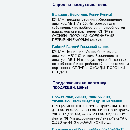
Спрос на продукцию, цены
Ванадий , Бериллий, Рений Купим!
КУПИМ : неодим, Бериллий.-бериллиевая
лигатура АБ-1 МБ-10. Интересует для
собственных потребностей и потребностей
наших коллег и партнеров : СПЛАВЫ-
ОКСИДЫ- ПОРОШКИ- СОЕДИНЕНИЯ-
ПЕРВИЧНЫЕ ФОРМЫ следую...
Гафний;Галлий;Германий купим.
КУПИМ : Бериллий. Медно-бериллиевая
лигатура МБ1(10), Алюмо-Бериллиевая
лигатура АБ-1. Интересует для собственных
потребностей и потребностей наших коллег и
партнеров : СПЛАВЫ- ОКСИДЫ- ПОРОШКИ-
СОЕДИН...
Предложения на поставку
продукции, цены
Прокат 29нк, хн60вт, 79нм, хн35вт,
хн50вмтюб, 06хн28мдт и др. из наличия!
ПРЕЦИЗИОННЫЕ СПЛАВЫ Пруток 36НХТЮ
д.10 мм, калибр. L-3000 мм, г/к, 121, 3 кг Пруток
29НК ВИ д.35 мм, l-900-1200 мм, г/к, 530, 1 кг
Лента 79НМ в ассортименте Лента 49К2ФА 0,
2х120 мм 44, 3 кг ЖАРОПРОЧНЫЕ...
Проволока хн77тюр, хн60вт, 06х15н60м15,