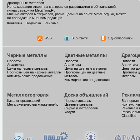
драгоценных металлов.
Использование открытых материалов разрешается с обязательной
гиперссылкой на MetalTorg.Ru
Мнение авторов материалов, размещаемых на сайте MetalTorg.Ru, может
не совпадать с мнением редакции.
Контакты
Подписка
Реклама
RSS
ВКонтакте
Одноклассники
Черные металлы
Цветные металлы
Драгоц
Новости
Новости
Новости
Аналитика
Аналитика
Аналитика
Цены на черные металлы
Цены на цветные металлы
Цены на д
Прогнозы цен на черные металлы
Прогнозы цен на цветные
Прогнозы ц
Коммерческие предложения
металлы
металлы
Коммерческие предложения
Металлоторговля
Доска объявлений
Реклам
Каталог организаций
Черные металлы
Баннерная
Металлургический маркетплейс
Цветные металлы
Контекстны
Сырье и металлолом
Реклама в 
Услуги
Региональн
Classified