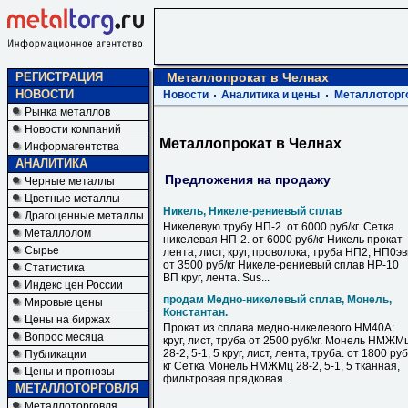
РЕГИСТРАЦИЯ
Металлопрокат в Челнах
НОВОСТИ
Новости
Аналитика и цены
Металлоторг
Рынка металлов
Новости компаний
Металлопрокат в Челнах
Информагентства
АНАЛИТИКА
Предложения на продажу
Черные металлы
Цветные металлы
Никель, Никеле-рениевый сплав
Драгоценные металлы
Никелевую трубу НП-2. от 6000 руб/кг. Сетка
Металлолом
никелевая НП-2. от 6000 руб/кг Никель прокат
Сырье
лента, лист, круг, проволока, труба НП2; НП0э
от 3500 руб/кг Никеле-рениевый сплав НР-10
Статистика
ВП круг, лента. Sus...
Индекс цен России
продам Медно-никелевый сплав, Монель,
Мировые цены
Константан.
Цены на биржах
Прокат из сплава медно-никелевого НМ40А:
Вопрос месяца
круг, лист, труба от 2500 руб/кг. Монель НМЖМ
28-2, 5-1, 5 круг, лист, лента, труба. от 1800 руб
Публикации
кг Сетка Монель НМЖМц 28-2, 5-1, 5 тканная,
Цены и прогнозы
фильтровая прядковая...
МЕТАЛЛОТОРГОВЛЯ
Металлоторговля