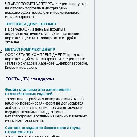
ЧП «ВОСТОКМЕТАЛЛТОРГ» специализируется
на оптовой торговле и дистрибуции
нержавеющей проволоки и нержавеющего
металлопроката
.
ТОРГОВЫЙ ДОМ” ЕВРОМЕТ”
На сегодняшний день мы входим
в
лидирующую группу крупных поставщиков
нержавеющего
металлопроката
и труб
в
Украине.
МЕТАЛЛ-КОМПЛЕКТ ДНЕПР
 2
ООО "МЕТАЛЛ-КОМПЛЕКТ ДНЕПР" продает
нержавеющий
металлопрокат
и специальные
стали со складов
в
Харькове
, Днепропетровске,
Киеве и под заказ.
ГОСТы, ТУ, стандарты
Формы стальные для изготовления
железобетонных изделий.
Требования к рабочим поверхностям 2.4.1. На
рабочих поверхностях форм не допускаются
дефекты, превышающие регламентируемые
государственными стандартами на
металлопрокат
и отливки из черных и цветных
металлов показатели.
Система стандартов безопасности труда.
Строительство.