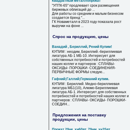
Квадратный металлопрокат
"УПТК-65" продлевает срок размещения
биржевых облигаций до ...
Для работы со средним и малым бизнесом
создается бренд "...
ГК Новаметалл в 2023 году показала рост
выручки на фоне ...
Спрос на продукцию, цены
Ванадий , Бериллий, Рений Купим!
КУПИМ : неодим, Бериллий.-бериллиевая
лигатура АБ-1 МБ-10. Интересует для
собственных потребностей и потребностей
наших коллег и партнеров : СПЛАВЫ-
ОКСИДЫ- ПОРОШКИ- СОЕДИНЕНИЯ-
ПЕРВИЧНЫЕ ФОРМЫ следую...
Гафний;Галлий;Германий купим.
КУПИМ : Бериллий. Медно-бериллиевая
лигатура МБ1(10), Алюмо-Бериллиевая
лигатура АБ-1. Интересует для собственных
потребностей и потребностей наших коллег и
партнеров : СПЛАВЫ- ОКСИДЫ- ПОРОШКИ-
СОЕДИН...
Предложения на поставку
продукции, цены
Прокат 29нк, хн60вт, 79нм, хн35вт,