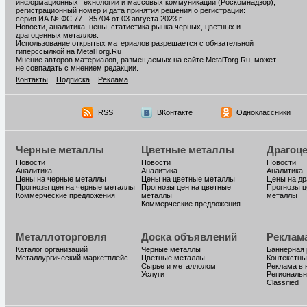
информационных технологий и массовых коммуникаций (Роскомнадзор),
регистрационный номер и дата принятия решения о регистрации:
серия ИА № ФС 77 - 85704 от 03 августа 2023 г.
Новости, аналитика, цены, статистика рынка черных, цветных и
драгоценных металлов.
Использование открытых материалов разрешается с обязательной
гиперссылкой на MetalTorg.Ru
Мнение авторов материалов, размещаемых на сайте MetalTorg.Ru, может
не совпадать с мнением редакции.
Контакты
Подписка
Реклама
RSS
ВКонтакте
Одноклассники
Черные металлы
Цветные металлы
Драгоц
Новости
Новости
Новости
Аналитика
Аналитика
Аналитика
Цены на черные металлы
Цены на цветные металлы
Цены на д
Прогнозы цен на черные металлы
Прогнозы цен на цветные
Прогнозы ц
Коммерческие предложения
металлы
металлы
Коммерческие предложения
Металлоторговля
Доска объявлений
Реклам
Каталог организаций
Черные металлы
Баннерная
Металлургический маркетплейс
Цветные металлы
Контекстны
Сырье и металлолом
Реклама в 
Услуги
Региональн
Classified