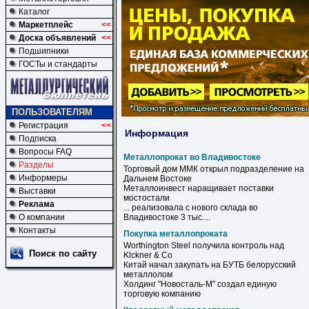
Каталог
Маркетплейс
<<
Доска объявлений
<<
Подшипники
ГОСТы и стандарты
ПОЛЬЗОВАТЕЛЯМ
Регистрация
<<
Информация
Подписка
Вопросы FAQ
Металлопрокат во Владивостоке
Разделы
Торговый дом ММК открыл подразделение на
Информеры
Дальнем Востоке
Металлоинвест наращивает поставки
Выставки
мостостали
Реклама
... реализовала с нового склада
во
О компании
Владивостоке
3 тыс....
Контакты
Покупка металлопроката
Worthington Steel получила контроль над
Поиск по сайту
Klckner & Co
Китай начал закупать на БУТБ белорусский
металлолом
Холдинг "Новосталь-М" создал единую
торговую компанию