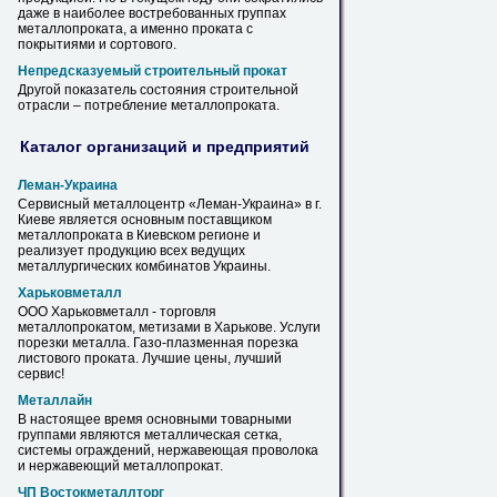
даже
в
наиболее востребованных группах
металлопроката
, а именно проката с
покрытиями и сортового.
Непредсказуемый строительный прокат
Другой показатель состояния строительной
отрасли – потребление
металлопроката
.
Каталог организаций и предприятий
Леман-Украина
Сервисный металлоцентр «Леман-Украина»
в
г.
Киеве является основным поставщиком
металлопроката
в
Киевском регионе и
реализует продукцию всех ведущих
металлургических комбинатов Украины.
Харьковметалл
ООО Харьковметалл - торговля
металлопрокатом
, метизами
в
Харькове
. Услуги
порезки металла. Газо-плазменная порезка
листового проката. Лучшие цены, лучший
сервис!
Металлайн
В
настоящее время основными товарными
группами являются металлическая сетка,
системы ограждений, нержавеющая проволока
и нержавеющий
металлопрокат
.
ЧП Востокметаллторг