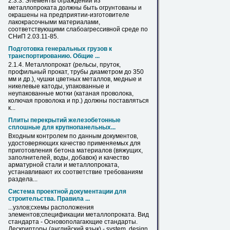
2.3.3. Элементы ограждений из
металлопроката
должны быть огрунтованы и
окрашены на предприятии-изготовителе
лакокрасочными материалами,
соответствующими слабоагрессивной среде по
СНиП 2.03.11-85.
Подготовка генеральных грузов к
транспортированию. Общие ...
2.1.4.
Металлопрокат
(рельсы, пруток,
профильный прокат, трубы диаметром до 350
мм и др.), чушки цветных металлов, медные и
никелевые катоды, упакованные и
неупакованные мотки (катаная проволока,
колючая проволока и пр.) должны поставляться
к...
Плиты перекрытий железобетонные
сплошные для крупнопанельных...
Входным контролем по данным документов,
удостоверяющих качество применяемых для
приготовления бетона материалов (вяжущих,
заполнителей, воды, добавок) и качество
арматурной стали и
металлопроката
,
устанавливают их соответствие требованиям
раздела...
Система проектной документации для
строительства. Правила ...
...узлов;схемы расположения
элементов;спецификации
металлопроката
. Вид
стандарта - Основополагающие стандарты.
Дескрипторы (английский язык) - system, design