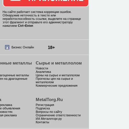
На сайте работает система коррекции ошибок.
Обнаружив неточность в тексте или
неработоспособность ссылки, выделите на странице
этот фрагмент и отправьте его администратору
нажатием
Ctrl
+
Enter
.
18+
Бизнес Онлайн
енные металлы
Сырье и металлолом
Новости
Аналитика
рагоценные металлы
Цены на сырье и металлолом
ен на драгоценные
Прогнозы цен на сырье и
металлолом
Коммерческие предложения
а
MetalTorg.Ru
 реклама
Регистрация
е объявления
Подписка
новостях
Вопросы по сайту
ая реклама
Ограничение ответственности
ИА Металлторг.ру
Контакты