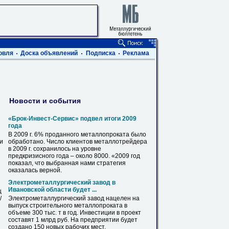
овля
Доска объявлений
Подписка
Реклама
Новости и события
«Брок-Инвест-Сервис» подвел итоги 2009
года
В
2009 г. 6% проданного
металлопроката
было
ви
обработано. Число клиентов металлотрейдера
в
2009 г. сохранилось на уровне
предкризисного года – около 8000. «2009 год
показал, что выбранная нами стратегия
оказалась верной.
Электрометаллургический завод
в
Ивановской области будет ...
ц
/
Электрометаллургический завод нацелен на
выпуск строительного
металлопроката
в
объеме 300 тыс. т
в
год. Инвестиции
в
проект
составят 1 млрд руб. На предприятии будет
создано 150 новых рабочих мест.