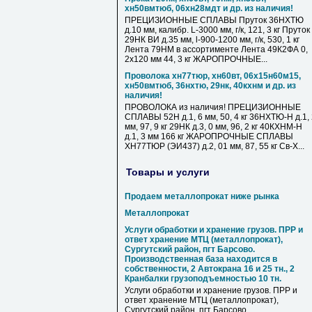
хн50вмтюб, 06хн28мдт и др. из наличия!
ПРЕЦИЗИОННЫЕ СПЛАВЫ Пруток 36НХТЮ
д.10 мм, калибр. L-3000 мм, г/к, 121, 3 кг Пруток
29НК ВИ д.35 мм, l-900-1200 мм, г/к, 530, 1 кг
Лента 79НМ в ассортименте Лента 49К2ФА 0,
2х120 мм 44, 3 кг ЖАРОПРОЧНЫЕ...
Проволока хн77тюр, хн60вт, 06х15н60м15,
хн50вмтюб, 36нхтю, 29нк, 40кхнм и др. из
наличия!
ПРОВОЛОКА из наличия! ПРЕЦИЗИОННЫЕ
СПЛАВЫ 52Н д.1, 6 мм, 50, 4 кг 36НХТЮ-Н д.1,
мм, 97, 9 кг 29НК д.3, 0 мм, 96, 2 кг 40КХНМ-Н
д.1, 3 мм 166 кг ЖАРОПРОЧНЫЕ СПЛАВЫ
ХН77ТЮР (ЭИ437) д.2, 01 мм, 87, 55 кг Св-Х...
Товары и услуги
Продаем металлопрокат ниже рынка
Металлопрокат
Услуги обработки и хранение грузов. ПРР и
ответ хранение МТЦ (металлопрокат),
Сургутский район, пгт Барсово.
Производственная база находится в
собственности, 2 Автокрана 16 и 25 тн., 2
Кранбалки грузоподъемностью 10 тн.
Услуги обработки и хранение грузов. ПРР и
ответ хранение МТЦ (металлопрокат),
Сургутский район, пгт Барсово.