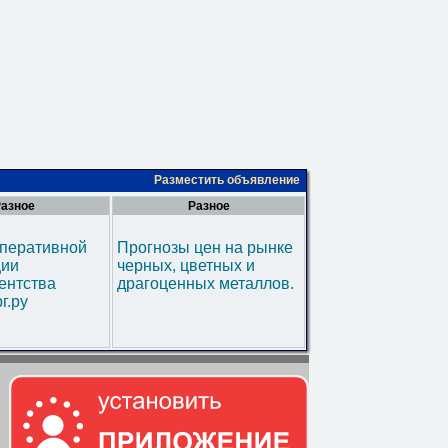
Разместить объявление
азное
Разное
оперативной
Прогнозы цен на рынке
ии
черных, цветных и
ентства
драгоценных металлов.
г.ру