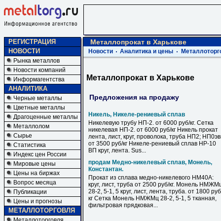
РЕГИСТРАЦИЯ
Металлопрокат в Харькове
НОВОСТИ
Новости
Аналитика и цены
Металлоторг
Рынка металлов
Новости компаний
Металлопрокат в Харькове
Информагентства
АНАЛИТИКА
Предложения на продажу
Черные металлы
Цветные металлы
Никель, Никеле-рениевый сплав
Драгоценные металлы
Никелевую трубу НП-2. от 6000 руб/кг. Сетка
Металлолом
никелевая НП-2. от 6000 руб/кг Никель прокат
Сырье
лента, лист, круг, проволока, труба НП2; НП0э
от 3500 руб/кг Никеле-рениевый сплав НР-10
Статистика
ВП круг, лента. Sus...
Индекс цен России
продам Медно-никелевый сплав, Монель,
Мировые цены
Константан.
Цены на биржах
Прокат из сплава медно-никелевого НМ40А:
Вопрос месяца
круг, лист, труба от 2500 руб/кг. Монель НМЖМ
28-2, 5-1, 5 круг, лист, лента, труба. от 1800 руб
Публикации
кг Сетка Монель НМЖМц 28-2, 5-1, 5 тканная,
Цены и прогнозы
фильтровая прядковая...
МЕТАЛЛОТОРГОВЛЯ
Металлоторговля