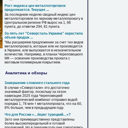
Рост индекса цен металлоторговли
продолжается. Текущее ...
За последнюю неделю сводный индекс цен
металлоторговли по черному
металлопрокату
в
Центральном регионе РФ вырос на 1, 66
пункта, до отметки 294, 81 пункта.
За пять лет "Северсталь-Украина" нарастила
объем продаж ...
"Мы расширяем предложение за счет тех видов
металлопроката
, которые или не производятся
в
Украине, или выпускаются
в
незначительном
количестве. Например,
в
планах Череповецкого
МК — освоение производства проката с
матовым полимерным покрытием.
Аналитика и обзоры
Завершение сложного стального года
В
случае «Северстали» это достаточно
значимый фактор, поскольку за сезон
навигации 2025 года Череповецкий
металлургический комбинат отправил водой
порядка 1, 78 млн т
металлопроката
, что на 60,
8% больше, чем
в
предыдущем году.
Что для России «…берег турецкий…»?
Зато они преимущественно представлены
более высокопередельной и готовой
продукцией. Но
в
текущем году они сократились