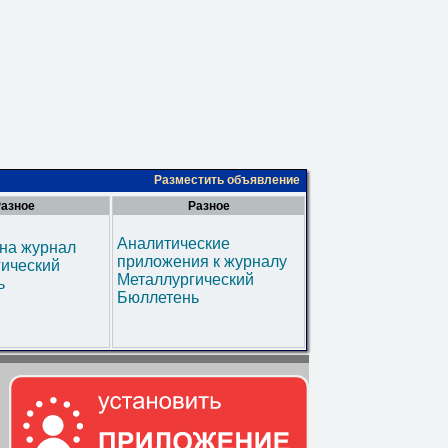
Разместить объявление
азное
Разное
Аналитические
на журнал
приложения к журналу
гический
Металлургический
ь
Бюллетень