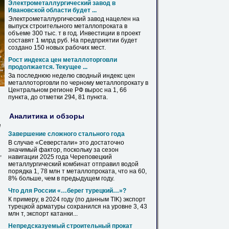
Электрометаллургический завод
в
Ивановской области будет ...
Электрометаллургический завод нацелен
на
выпуск строительного
металлопроката
в
объеме 300 тыс. т
в
год. Инвестиции
в
проект
составят 1 млрд руб.
На
предприятии будет
создано 150 новых рабочих мест.
Рост индекса цен металлоторговли
продолжается. Текущее ...
За последнюю неделю сводный индекс цен
металлоторговли по черному
металлопрокату
в
Центральном регионе РФ вырос
на
1, 66
пункта, до отметки 294, 81 пункта.
Аналитика и обзоры
е
Завершение сложного стального года
В
случае «Северстали» это достаточно
значимый фактор, поскольку за сезон
,
навигации 2025 года Череповецкий
металлургический комбинат отправил водой
порядка 1, 78 млн т
металлопроката
, что
на
60,
8% больше, чем
в
предыдущем году.
Что для России «…берег турецкий…»?
К примеру,
в
2024 году (по данным TIK) экспорт
турецкой арматуры сохранился
на
уровне 3, 43
млн т, экспорт катанки...
Непредсказуемый строительный прокат