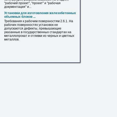
"рабочий проект", "проект" и "рабочая
документация" и...
Установки для изготовления железобетонных
объемных блоков ...
Требования к рабочим поверхностям 2.6.1.
На
рабочих поверхностях установок не
допускаются дефекты, превышающие
указанные
в
государственных стандартах
на
металлопрокат
и отливки из черных и цветных
металлов.