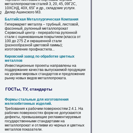
металлопрокатом
сталей 3, 20, 45, 09Г2С,
10ХСНД, 40Х, 65Г и др., складские услуги.
Дилер Ашинского МЗ.
 2
Балтийская Металлургическая Компания
Гипермаркет металла – трубный, листовой,
фасонный, рулонный
металлопрокат
Сервисный центр - переработка рулонной
стали с оцинкованным покрытием (класса от
100 до 275 Z и окрашенной стали
(разнообразной цветовой гаммы);
изготовление профнастила...
Кировский завод по обработке цветных
металлов
Инвестиционные проекты направлены
на
поддержание качества выпускаемой продукции
на
уровне мировых стандартов и предложение
рынку новых видов
металлопроката
.
ГОСТы, ТУ, стандарты
Формы стальные для изготовления
железобетонных изделий.
Требования к рабочим поверхностям 2.4.1.
На
рабочих поверхностях форм не допускаются
дефекты, превышающие регламентируемые
государственными стандартами
на
металлопрокат
и отливки из черных и цветных
металлов показатели.