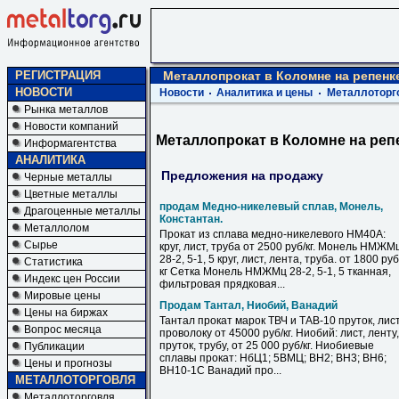
РЕГИСТРАЦИЯ
Металлопрокат в Коломне на репенк
НОВОСТИ
Новости
Аналитика и цены
Металлоторг
Рынка металлов
Новости компаний
Металлопрокат в Коломне на реп
Информагентства
АНАЛИТИКА
Предложения на продажу
Черные металлы
Цветные металлы
продам Медно-никелевый сплав, Монель,
Драгоценные металлы
Константан.
Металлолом
Прокат из сплава медно-никелевого НМ40А:
Сырье
круг, лист, труба от 2500 руб/кг. Монель НМЖМ
28-2, 5-1, 5 круг, лист, лента, труба. от 1800 руб
Статистика
кг Сетка Монель НМЖМц 28-2, 5-1, 5 тканная,
Индекс цен России
фильтровая прядковая...
Мировые цены
Продам Тантал, Ниобий, Ванадий
Цены на биржах
Тантал прокат марок ТВЧ и ТАВ-10 пруток, лист
Вопрос месяца
проволоку от 45000 руб/кг. Ниобий: лист, ленту,
пруток, трубу, от 25 000 руб/кг. Ниобиевые
Публикации
сплавы прокат: НбЦ1; 5ВМЦ; ВН2; ВН3; ВН6;
Цены и прогнозы
ВН10-1С Ванадий про...
МЕТАЛЛОТОРГОВЛЯ
Металлоторговля