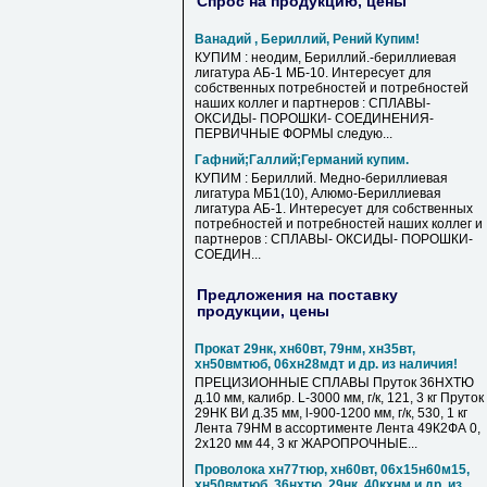
Спрос на продукцию, цены
Ванадий , Бериллий, Рений Купим!
КУПИМ : неодим, Бериллий.-бериллиевая
лигатура АБ-1 МБ-10. Интересует для
собственных потребностей и потребностей
наших коллег и партнеров : СПЛАВЫ-
ОКСИДЫ- ПОРОШКИ- СОЕДИНЕНИЯ-
ПЕРВИЧНЫЕ ФОРМЫ следую...
Гафний;Галлий;Германий купим.
КУПИМ : Бериллий. Медно-бериллиевая
лигатура МБ1(10), Алюмо-Бериллиевая
лигатура АБ-1. Интересует для собственных
потребностей и потребностей наших коллег и
партнеров : СПЛАВЫ- ОКСИДЫ- ПОРОШКИ-
СОЕДИН...
Предложения на поставку
продукции, цены
Прокат 29нк, хн60вт, 79нм, хн35вт,
хн50вмтюб, 06хн28мдт и др. из наличия!
ПРЕЦИЗИОННЫЕ СПЛАВЫ Пруток 36НХТЮ
д.10 мм, калибр. L-3000 мм, г/к, 121, 3 кг Пруток
29НК ВИ д.35 мм, l-900-1200 мм, г/к, 530, 1 кг
Лента 79НМ в ассортименте Лента 49К2ФА 0,
2х120 мм 44, 3 кг ЖАРОПРОЧНЫЕ...
Проволока хн77тюр, хн60вт, 06х15н60м15,
хн50вмтюб, 36нхтю, 29нк, 40кхнм и др. из