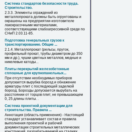
Система стандартов безопасности труда.
Строительство.
2.3.3. Элементы ограждений из
металлопроката
должны быть огрунтованы и
окрашены
на
предприятии-изготовителе
лакокрасочными материалами,
соответствующими слабоагрессивной среде по
СНиП 2.03.11-85.
Подготовка генеральных грузов к
транспортированию. Общие ...
2.1.4.
Металлопрокат
(рельсы, пруток,
профильный прокат, трубы диаметром до 350
мм и др.), чушки цветных металлов, медные и
никелевые катоды...
Плиты перекрытий железобетонные
сплошные для крупнопанельных...
При отсутствии необходимых приборов
допускается вырубка борозд и обнажение
арматуры плит с последующей заделкой
борозд. Борозды допускается вырубать
на
расстоянии от торцов плит, не превышающем
0, 25 длины плиты. .
Система проектной документации для
строительства. Правила ...
Аннотация (область применения) - Настоящий
стандарт устанавливает состав и правила
выполнения проектной и рабочей
документации строительных металлических
конструкций, разрабатываемой
на
стадиях