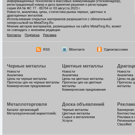
информационных технологий и массовых коммуникаций (Роскомнадзор),
регистрационный номер и дата принятия решения о регистрации:
серия ИА № ФС 77 - 85704 от 03 августа 2023 г.
Новости, аналитика, цены, статистика рынка черных, цветных и
драгоценных металлов.
Использование открытых материалов разрешается с обязательной
гиперссылкой на MetalTorg.Ru
Мнение авторов материалов, размещаемых на сайте MetalTorg.Ru, может
не совпадать с мнением редакции.
Контакты
Подписка
Реклама
RSS
ВКонтакте
Одноклассники
Черные металлы
Цветные металлы
Драгоц
Новости
Новости
Новости
Аналитика
Аналитика
Аналитика
Цены на черные металлы
Цены на цветные металлы
Цены на д
Прогнозы цен на черные металлы
Прогнозы цен на цветные
Прогнозы ц
Коммерческие предложения
металлы
металлы
Коммерческие предложения
Металлоторговля
Доска объявлений
Реклам
Каталог организаций
Черные металлы
Баннерная
Металлургический маркетплейс
Цветные металлы
Контекстны
Сырье и металлолом
Реклама в 
Услуги
Региональн
Classified