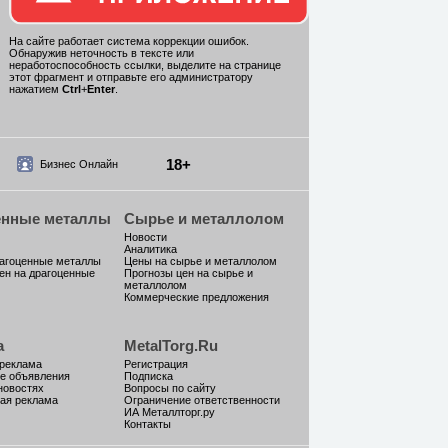
На сайте работает система коррекции ошибок.
Обнаружив неточность в тексте или
неработоспособность ссылки, выделите на странице
этот фрагмент и отправьте его администратору
нажатием
Ctrl
+
Enter
.
18+
Бизнес Онлайн
енные металлы
Сырье и металлолом
Новости
Аналитика
рагоценные металлы
Цены на сырье и металлолом
ен на драгоценные
Прогнозы цен на сырье и
металлолом
Коммерческие предложения
а
MetalTorg.Ru
 реклама
Регистрация
е объявления
Подписка
новостях
Вопросы по сайту
ая реклама
Ограничение ответственности
ИА Металлторг.ру
Контакты