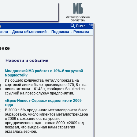
е
овля
Доска объявлений
Подписка
Реклама
енке
Новости и события
Молдавский МЗ работет с 10%-й загрузкой
мощностей?
Из общего количества
металлопроката
на
ц
сортовой линии было произведено 275, 8 т,
на
/
линии катанки – 6143 т, сообщает Salut.md со
ссылкой
на
пресс-службу предприятия.
«Брок-Инвест-Сервис» подвел итоги 2009
года
,
В
2009 г. 6% проданного
металлопроката
было
обработано. Число клиентов металлотрейдера
в
2009 г. сохранилось
на
уровне
предкризисного года – около 8000. «2009 год
показал, что выбранная нами стратегия
оказалась верной.