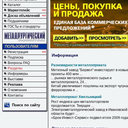
Каталог
Маркетплейс
<<
Доска объявлений
<<
Подшипники
ГОСТы и стандарты
ПОЛЬЗОВАТЕЛЯМ
Регистрация
<<
Информация
Подписка
Вопросы FAQ
Разновидности металлопроката
Разделы
Метизный завод "Бервел" инвестирует в новы
Информеры
проекты 400 млн ...
... рынках металлургического сырья и
Выставки
металлопроката
, 24...
Реклама
Китай увеличивает пошлины на экспорт чугуна
О компании
феррохрома и ...
Контакты
Металлопрокат Хмельницкий
Рост индекса цен металлоторговли
Поиск по сайту
продолжается. Текущее ...
Электрометаллургический завод в Ивановской
области будет ...
«Брок-Инвест-Сервис» подвел итоги 2009 года