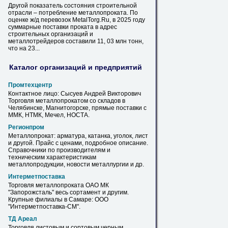
Другой показатель состояния строительной
отрасли – потребление
металлопроката
. По
оценке ж/д перевозок MetalTorg.Ru,
в
2025 году
суммарные поставки проката
в
адрес
строительных организаций и
металлотрейдеров составили 11, 03 млн тонн,
что
на
23...
Каталог организаций и предприятий
Промтехцентр
Контактное лицо: Cысуев Андрей Викторович
Торговля
металлопрокатом
со складов
в
Челябинске, Магнитогорске, прямые поставки с
ММК, НТМК, Мечел, НОСТА.
Регионпром
Металлопрокат
: арматура, катанка, уголок, лист
и другой. Прайс с ценами, подробное описание.
Справочники по производителям и
техническим характеристикам
металлопродукции, новости металлургии и др.
Интерметпоставка
Торговля
металлопроката
ОАО МК
"Запорожсталь" весь сортамент и другим.
Крупные филиалы
в
Самаре: ООО
"Интерметпоставка-СМ".
ТД Ареал
Торговля листовым и сортовым черным