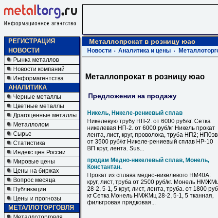
РЕГИСТРАЦИЯ
Металлопрокат в розницу юао
НОВОСТИ
Новости
Аналитика и цены
Металлоторг
Рынка металлов
Новости компаний
Металлопрокат в розницу юао
Информагентства
АНАЛИТИКА
Предложения на продажу
Черные металлы
Цветные металлы
Никель, Никеле-рениевый сплав
Драгоценные металлы
Никелевую трубу НП-2. от 6000 руб/кг. Сетка
Металлолом
никелевая НП-2. от 6000 руб/кг Никель прокат
Сырье
лента, лист, круг, проволока, труба НП2; НП0э
от 3500 руб/кг Никеле-рениевый сплав НР-10
Статистика
ВП круг, лента. Sus...
Индекс цен России
продам Медно-никелевый сплав, Монель,
Мировые цены
Константан.
Цены на биржах
Прокат из сплава медно-никелевого НМ40А:
Вопрос месяца
круг, лист, труба от 2500 руб/кг. Монель НМЖМ
28-2, 5-1, 5 круг, лист, лента, труба. от 1800 руб
Публикации
кг Сетка Монель НМЖМц 28-2, 5-1, 5 тканная,
Цены и прогнозы
фильтровая прядковая...
МЕТАЛЛОТОРГОВЛЯ
Металлоторговля