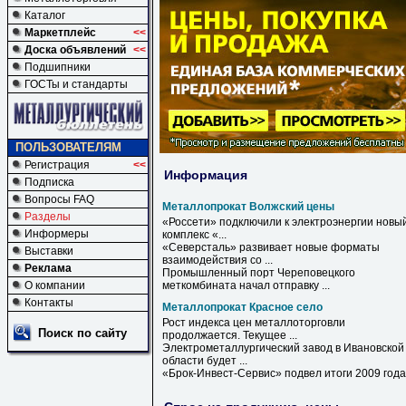
Каталог
Маркетплейс
<<
Доска объявлений
<<
Подшипники
ГОСТы и стандарты
ПОЛЬЗОВАТЕЛЯМ
Регистрация
<<
Информация
Подписка
Вопросы FAQ
Металлопрокат Волжский цены
Разделы
«Россети» подключили к электроэнергии новы
Информеры
комплекс «...
«Северсталь» развивает новые форматы
Выставки
взаимодействия со ...
Реклама
Промышленный порт Череповецкого
О компании
меткомбината начал отправку ...
Контакты
Металлопрокат Красное село
Рост индекса цен металлоторговли
Поиск по сайту
продолжается. Текущее ...
Электрометаллургический завод в Ивановской
области будет ...
«Брок-Инвест-Сервис» подвел итоги 2009 года