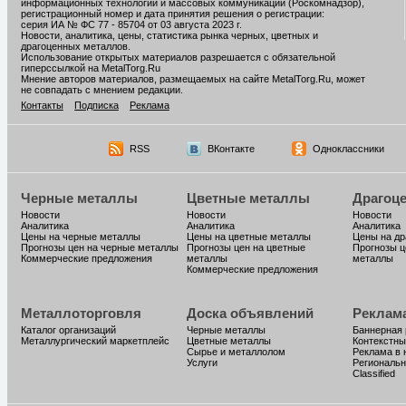
информационных технологий и массовых коммуникаций (Роскомнадзор),
регистрационный номер и дата принятия решения о регистрации:
серия ИА № ФС 77 - 85704 от 03 августа 2023 г.
Новости, аналитика, цены, статистика рынка черных, цветных и
драгоценных металлов.
Использование открытых материалов разрешается с обязательной
гиперссылкой на MetalTorg.Ru
Мнение авторов материалов, размещаемых на сайте MetalTorg.Ru, может
не совпадать с мнением редакции.
Контакты
Подписка
Реклама
RSS
ВКонтакте
Одноклассники
Черные металлы
Цветные металлы
Драгоц
Новости
Новости
Новости
Аналитика
Аналитика
Аналитика
Цены на черные металлы
Цены на цветные металлы
Цены на д
Прогнозы цен на черные металлы
Прогнозы цен на цветные
Прогнозы ц
Коммерческие предложения
металлы
металлы
Коммерческие предложения
Металлоторговля
Доска объявлений
Реклам
Каталог организаций
Черные металлы
Баннерная
Металлургический маркетплейс
Цветные металлы
Контекстны
Сырье и металлолом
Реклама в 
Услуги
Региональн
Classified