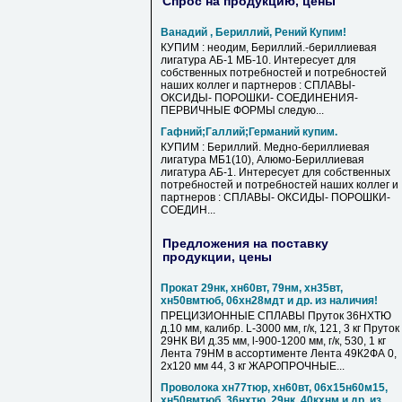
Спрос на продукцию, цены
Ванадий , Бериллий, Рений Купим!
КУПИМ : неодим, Бериллий.-бериллиевая
лигатура АБ-1 МБ-10. Интересует для
собственных потребностей и потребностей
наших коллег и партнеров : СПЛАВЫ-
ОКСИДЫ- ПОРОШКИ- СОЕДИНЕНИЯ-
ПЕРВИЧНЫЕ ФОРМЫ следую...
Гафний;Галлий;Германий купим.
КУПИМ : Бериллий. Медно-бериллиевая
лигатура МБ1(10), Алюмо-Бериллиевая
лигатура АБ-1. Интересует для собственных
потребностей и потребностей наших коллег и
партнеров : СПЛАВЫ- ОКСИДЫ- ПОРОШКИ-
СОЕДИН...
Предложения на поставку
продукции, цены
Прокат 29нк, хн60вт, 79нм, хн35вт,
хн50вмтюб, 06хн28мдт и др. из наличия!
ПРЕЦИЗИОННЫЕ СПЛАВЫ Пруток 36НХТЮ
д.10 мм, калибр. L-3000 мм, г/к, 121, 3 кг Пруток
29НК ВИ д.35 мм, l-900-1200 мм, г/к, 530, 1 кг
Лента 79НМ в ассортименте Лента 49К2ФА 0,
2х120 мм 44, 3 кг ЖАРОПРОЧНЫЕ...
Проволока хн77тюр, хн60вт, 06х15н60м15,
хн50вмтюб, 36нхтю, 29нк, 40кхнм и др. из