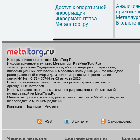
Аналитич
Доступ к оперативной
приложени
информации
Металлур
информагентства
Бюллетен
Металлторг.ру
Информационное агентство MetalTorg.Ru
.
Информационное агентство Металлторг. Ру (MetalTorg.Ru)
зарегистрировано Федеральной службой по надзору в сфере связи,
информационных технологий и массовых коммуникаций (Роскомнадзор),
регистрационный номер и дата принятия решения о регистрации:
серия ИА № ФС 77 - 85704 от 03 августа 2023 г.
Новости, аналитика, цены, статистика рынка черных, цветных и
драгоценных металлов.
Использование открытых материалов разрешается с обязательной
гиперссылкой на MetalTorg.Ru
Мнение авторов материалов, размещаемых на сайте MetalTorg.Ru, может
не совпадать с мнением редакции.
Контакты
Подписка
Реклама
RSS
ВКонтакте
Одноклассники
Черные металлы
Цветные металлы
Драгоц