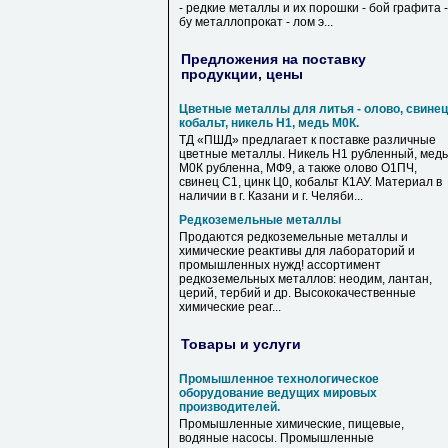
- редкие металлы и их порошки - бой графита -
бу металлопрокат - лом э...
Предложения на поставку
продукции, цены
Цветные металлы для литья - олово, свинец
кобальт, никель Н1, медь М0К.
ТД «ПШД» предлагает к поставке различные
цветные металлы. Никель Н1 рубленный, медь
М0К рубленна, МФ9, а также олово О1ПЧ,
свинец С1, цинк Ц0, кобальт К1АУ. Материал в
наличии в г. Казани и г. Челяби...
Редкоземельные металлы
Продаются редкоземельные металлы и
химические реактивы для лабораторий и
промышленных нужд! ассортимент
редкоземельных металлов: неодим, лантан,
церий, тербий и др. Высококачественные
химические реаг...
Товары и услуги
Промышленное технологическое
оборудование ведущих мировых
производителей.
Промышленные химические, пищевые,
водяные насосы. Промышленные