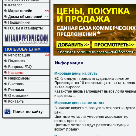
Каталог
Маркетплейс
<<
Доска объявлений
<<
Подшипники
ГОСТы и стандарты
ПОЛЬЗОВАТЕЛЯМ
Регистрация
<<
Подписка
Информация
Вопросы FAQ
Разделы
Мировые цены на ртуть
Информеры
ЕС блокирует торговлю суданским золотом
Производство 10 ключевых цветных металлов 
Выставки
Китае выросло...
Реклама
Казахстан вновь запрещает вывоз лома черны
О компании
и цветных ...
Контакты
Мировые цены на металлы
В начале августа снова усилился рост индекса
Поиск по сайту
цен
...
Цветные
металлы
умеренно дорожают, но
никель просел
на
...
Цветные
металлы
ждут развязки ситуации
вокруг Ирана?