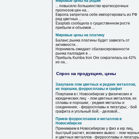
Мировые цены на родий
... повысило большинство краткосрочных
прогнозов
цен
на
...
Европа запретила себе импортировать из РФ
ряд цветных ...
Easplats сообщила о существенном росте
прибыли и объемов ...
Мировые цены на платину
Баланс рынка
платины
будет зависеть от
активности...
Норникель ожидает сбалансированности
рынка палладия в ...
Прибыль Kumba Iron Ore сократилась
на
42%
из-за...
Спрос на продукцию, цены
Закупаем лом цветных и редких металлов,
их порошки, ферросплавы и графит
Покупаем в г. Новосибирске у физических и
юридических лиц: - лом цветных металлов, их
сплавы и порошки; - редкие металлы и
соединения; - ферросплавы и лигатуры; - бой
графита и угольный бой; - деловой...
Прием ферросплавов и металлов в
Новосибирске
Принимаем в Новосибирске у физ и юр лиц,
быстрый расчет, возможен вывоз: - лом черны
и цветных металлов - ферросплавы и лигатур