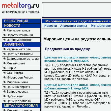
РЕГИСТРАЦИЯ
Мировые цены на редкоземельные 
НОВОСТИ
Новости
Аналитика и цены
Металлоторг
Рынка металлов
Новости компаний
Мировые цены на редкоземельн
Информагентства
АНАЛИТИКА
Предложения на продажу
Черные металлы
Цветные металлы
Цветные металлы для литья - олово, свинец
Драгоценные металлы
кобальт, никель Н1, медь М0К.
Металлолом
ТД «ПШД» предлагает к поставке различные
Сырье
цветные металлы. Никель Н1 рубленный, медь
М0К рубленна, МФ9, а также олово О1ПЧ,
Статистика
свинец С1, цинк Ц0, кобальт К1АУ. Материал в
Индекс цен России
наличии в г. Казани и г. Челяби...
Мировые цены
Цветные металлы для литья - олово, свинец
Цены на биржах
кобальт, никель Н1, медь М0К.
Вопрос месяца
ТД «ПШД» предлагает к поставке различные
цветные металлы. Никель Н1 рубленный, медь
Публикации
М0К рубленна, МФ9, а также олово О1ПЧ,
Цены и прогнозы
свинец С1, цинк Ц0, кобальт К1АУ. Материал в
МЕТАЛЛОТОРГОВЛЯ
наличии в г. Казани и г. Челяби...
Металлоторговля