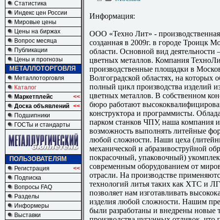
Статистика
Индекс цен России
Информация:
Мировые цены
Цены на биржах
ООО «Техно Лит» - производственная
Вопрос месяца
созданная в 2009г. в городе Троицк М
Публикации
области. Основной вид деятельности 
Цены и прогнозы
цветных металлов. Компания ТехноЛи
МЕТАЛЛОТОРГОВЛЯ
производственные площадки в Моско
Волгоградской областях, на которых 
Металлоторговля
полный цикл производства изделий из
Каталог
цветных металлов. В собственном ко
Маркетплейс
<<
бюро работают высококвалифициров
Доска объявлений
<<
конструктора и программисты. Облад
Подшипники
парком станков ЧПУ, наша компания 
ГОСТы и стандарты
возможность выполнять литейные фор
любой сложности. Наши цеха (литейн
механической и абразивоструйной обр
покрасочный, упаковочный) укомпле
ПОЛЬЗОВАТЕЛЯМ
современным оборудованием от миро
Регистрация
<<
отрасли. На производстве применяютс
Подписка
технологий литья таких как ХТС и ЛГ
Вопросы FAQ
позволяет нам изготавливать высокок
Разделы
изделия любой сложности. Нашим пр
Информеры
были разработаны и внедрены новые 
Выставки
производства чугунных отливок, что 