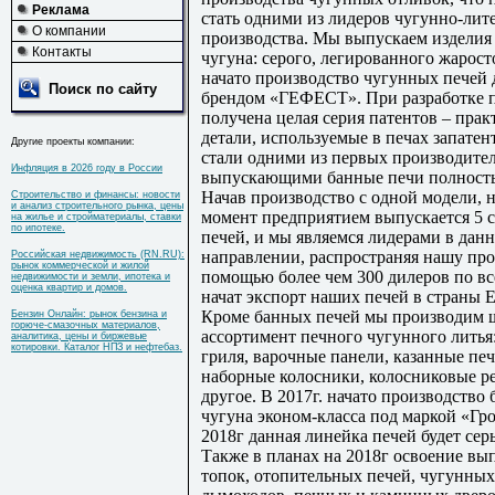
Реклама
стать одними из лидеров чугунно-лит
О компании
производства. Мы выпускаем изделия 
Контакты
чугуна: серого, легированного жарост
начато производство чугунных печей 
Поиск по сайту
брендом «ГЕФЕСТ». При разработке
получена целая серия патентов – прак
детали, используемые в печах запате
Другие проекты компании:
стали одними из первых производител
Инфляция в 2026 году в России
выпускающими банные печи полность
Начав производство с одной модели, 
Строительство и финансы: новости
и анализ строительного рынка, цены
момент предприятием выпускается 5 
на жилье и стройматериалы, ставки
по ипотеке.
печей, и мы являемся лидерами в дан
направлении, распространяя нашу пр
Российская недвижимость (RN.RU):
рынок коммерческой и жилой
помощью более чем 300 дилеров по вс
недвижимости и земли, ипотека и
оценка квартир и домов.
начат экспорт наших печей в страны 
Кроме банных печей мы производим
Бензин Онлайн: рынок бензина и
горюче-смазочных материалов,
ассортимент печного чугунного литья
аналитика, цены и биржевые
котировки. Каталог НПЗ и нефтебаз.
гриля, варочные панели, казанные печ
наборные колосники, колосниковые р
другое. В 2017г. начато производство
чугуна эконом-класса под маркой «Гро
2018г данная линейка печей будет сер
Также в планах на 2018г освоение в
топок, отопительных печей, чугунны