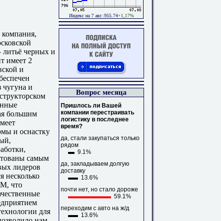
Индекс на 7 авг.:955.74
+1,17%
 компания,
осковской
– литьё черных и
т имеет 2
вской и
обеспечен
 чугуна и
Вопрос месяца
нструкторском
анные
Пришлось ли Вашей
компании перестраивать
ая большим
логистику в последнее
имеет
время?
мы и оснастку
да, стали закупаться только
ый,
рядом
аботки,
9.1%
ктованы самым
да, закладываем долгую
вых лидеров
доставку
я несколько
13.6%
М, что
почти нет, но стало дороже
ачественные
59.1%
едприятием
переходим с авто на ж/д
технологии для
13.6%
позволило нам