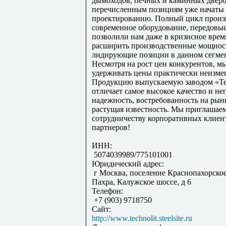
дымоходов, печных и каминных двер
перечисленным позициям уже начаты 
проектированию. Полный цикл произ
современное оборудование, передовы
позволили нам даже в кризисное врем
расширить производственные мощнос
лидирующие позиции в данном сегмен
Несмотря на рост цен конкурентов, м
удерживать цены практически неизм
Продукцию выпускаемую заводом «Т
отличает самое высокое качество и не
надежность, востребованность на рын
растущая известность. Мы приглашае
сотрудничеству корпоративных клиен
партнеров!
ИНН:
5074039989/775101001
Юридический адрес:
г Москва, поселение Краснопахорское
Пахра, Калужское шоссе, д 6
Телефон:
+7 (903) 9718750
Сайт:
http://www.technolit.steelsite.ru