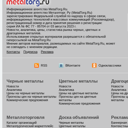
Информационное агентство MetalTorg.Ru
.
Информационное агентство Металлторг. Ру (MetalTorg.Ru)
зарегистрировано Федеральной службой по надзору в сфере связи,
информационных технологий и массовых коммуникаций (Роскомнадзор),
регистрационный номер и дата принятия решения о регистрации:
серия ИА № ФС 77 - 85704 от 03 августа 2023 г.
Новости, аналитика, цены, статистика рынка черных, цветных и
драгоценных металлов.
Использование открытых материалов разрешается с обязательной
гиперссылкой на MetalTorg.Ru
Мнение авторов материалов, размещаемых на сайте MetalTorg.Ru, может
не совпадать с мнением редакции.
Контакты
Подписка
Реклама
RSS
ВКонтакте
Одноклассники
Черные металлы
Цветные металлы
Драгоц
Новости
Новости
Новости
Аналитика
Аналитика
Аналитика
Цены на черные металлы
Цены на цветные металлы
Цены на д
Прогнозы цен на черные металлы
Прогнозы цен на цветные
Прогнозы ц
Коммерческие предложения
металлы
металлы
Коммерческие предложения
Металлоторговля
Доска объявлений
Реклам
Каталог организаций
Черные металлы
Баннерная
Металлургический маркетплейс
Цветные металлы
Контекстны