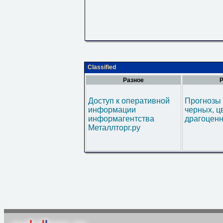
Classified
Разное
Р
Доступ к оперативной
Прогнозы 
информации
черных, ц
информагентства
драгоценн
Металлторг.ру