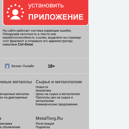
На сайте работает система коррекции ошибок.
Обнаружив неточность в тексте или
неработоспособность ссылки, выделите на странице
этот фрагмент и отправьте его администратору
нажатием
Ctrl
+
Enter
.
18+
Бизнес Онлайн
енные металлы
Сырье и металлолом
Новости
Аналитика
рагоценные металлы
Цены на сырье и металлолом
ен на драгоценные
Прогнозы цен на сырье и
металлолом
Коммерческие предложения
а
MetalTorg.Ru
 реклама
Регистрация
е объявления
Подписка