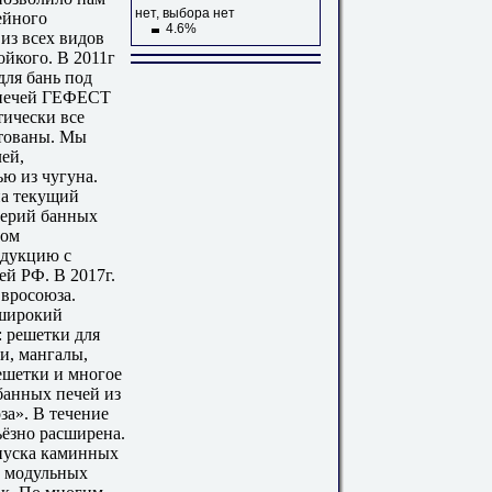
нет, выбора нет
ейного
4.6%
из всех видов
ойкого. В 2011г
для бань под
 печей ГЕФЕСТ
тически все
нтованы. Мы
ей,
ю из чугуна.
на текущий
серий банных
ном
одукцию с
ей РФ. В 2017г.
Евросоюза.
 широкий
: решетки для
и, мангалы,
ешетки и многое
 банных печей из
за». В течение
ьёзно расширена.
ыпуска каминных
х модульных