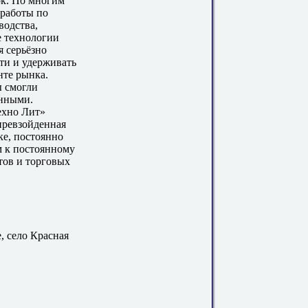
ок. По многим
работы по
водства,
е технологии
я серьёзно
ти и удерживать
те рынка.
ы смогли
енными.
ехно Лит»
превзойденная
ке, постоянно
м к постоянному
тов и торговых
, село Красная